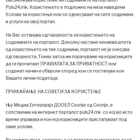
Puls24.mk. Користењето е подложно на низа наведени
Услови за користење кои се однесуваат на сите содржини
и услуги на овој портал.
На Вас останува одговорноста за користењето на
содржините на порталот. Доколку настане некаква штета
од користењето на тие содржини, порталот не ја снесува
одговорноста. Токму затоа им порачуваме на корисниците
да ги прочитаат ПРАВИЛАТА ЗА ПРИВАТНОСТ кои
содржат начин и обврски според кои се постапува кон
Вашите лични податоци.
ПРИФАЌАЊЕ НА СОВЕТИ ЗА КОРИСТЕЊЕ
Њу Медиа Ентерпрајз ДООЕЛ Скопје од Скопје, е
сопственик на интернет порталот puls24.mk со кој во исто
време управува и кон кој корисниците пристапуваат под
овие услови.
Ве молиме пред користење на порталот внимателно да ги