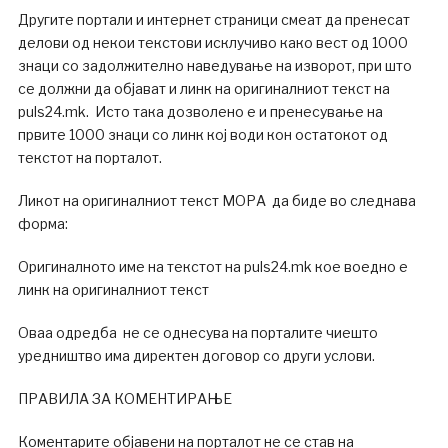
Другите портали и интернет страници смеат да пренесат
делови од некои текстови исклучиво како вест од 1000
знаци со задолжително наведување на изворот, при што
се должни да објават и линк на оригиналниот текст на
puls24.mk. Исто така дозволено е и пренесување на
првите 1000 знаци со линк кој води кон остатокот од
текстот на порталот.
Ликот на оригиналниот текст МОРА да биде во следнава
форма:
Оригиналното име на текстот на puls24.mk кое воедно е
линк на оригиналниот текст
Оваа одредба не се однесува на порталите чиешто
уредништво има директен договор со други услови.
ПРАВИЛА ЗА КОМЕНТИРАЊЕ
Коментарите објавени на порталот не се став на