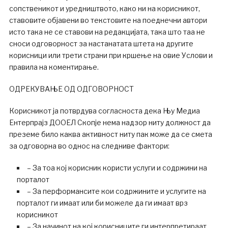
сопственикот и уредништвото, како ни на корисникот,
ставовите објавени во текстовите на поеднечни автори
исто така не се ставови на редакцијата, така што таа не
сноси одговорност за настанатата штета на другите
корисници или трети страни при кршење на овие Услови и
правила на коментирање.
ОДРЕКУВАЊЕ ОД ОДГОВОРНОСТ
Корисникот ја потврдува согласноста дека Њу Медиа
Ентерпрајз ДООЕЛ Скопје нема надзор ниту должност да
преземе било каква активност ниту пак може да се смета
за одговорна во однос на следниве фактори:
– За тоа кој корисник користи услуги и содржини на
порталот
– За перформансите кои содржините и услугите на
порталот ги имаат или би можеле да ги имаат врз
корисникот
– За начинот на кој корисниците ги интерпретираат