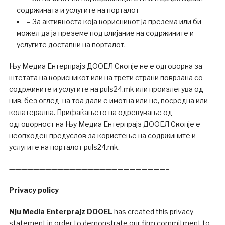
содржината и услугите на порталот
– За активноста која корисникот ја презема или би
можел да ја преземе под влијание на содржините и
услугите достапни на порталот.
Њу Медиа Ентерпрајз ДООЕЛ Скопје не е одговорна за
штетата на корисникот или на трети страни поврзана со
содржините и услугите на puls24.mk или произлегува од
нив, без оглед на тоа дали е имотна или не, посредна или
колатерална. Прифаќањето на одрекување од
одговорност на Њу Медиа Ентерпрајз ДООЕЛ Скопје е
неопходен предуслов за користење на содржините и
услугите на порталот puls24.mk.
——————————————————————————–
Privacy policy
Nju Media Enterprajz DOOEL
has created this privacy
statement in order to demonstrate our firm commitment to