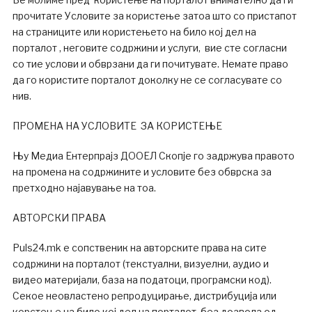
прочитате Условите за користење затоа што со пристапот
на страниците или користењето на било кој дел на
порталот , неговите содржини и услуги, вие сте согласни
со тие услови и обврзани да ги почитувате. Немате право
да го користите порталот доколку не се согласувате со
нив.
ПРОМЕНА НА УСЛОВИТЕ ЗА КОРИСТЕЊЕ
Њу Медиа Ентерпрајз ДООЕЛ Скопје го задржува правото
на промена на содржините и условите без обврска за
претходно најавување на тоа.
АВТОРСКИ ПРАВА
Puls24.mk е сопственик на авторските права на сите
содржини на порталот (текстуални, визуелни, аудио и
видео материјали, база на податоци, програмски код).
Секое неовластено репродуцирање, дистрибуција или
корстење на било кој дел на порталот, без дозвола од