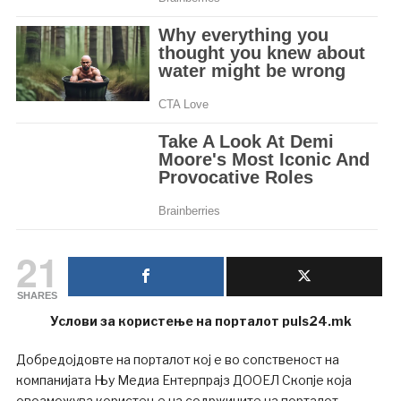
21
SHARES
Услови за користење на порталот puls24.mk
Добредојдовте на порталот кој е во сопственост на
компанијата Њу Медиа Ентерпрајз ДООЕЛ Скопје која
овозможува користење на содржините на порталот