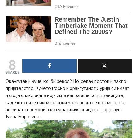
8
SHARES
Орангутан и куче, кој би рекол? Но, сепак постои и вакво
пријателство. Кучето Роско и орангутанот Сурија си имаат
и своја сликовница која им ја направиле сопствениците,
каде што сите нивни фанови можеле да се потпишат на
нејзината промоција во една книжарница во Џорџтаун,
Јужна Каролина.