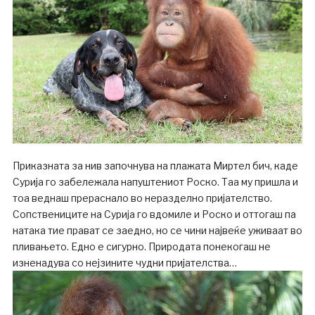
Приказната за нив започнува на плажата Миртел бич, каде
Сурија го забележала напуштениот Роско. Таа му пришла и
тоа веднаш прераснало во неразделно пријателство.
Сопствениците на Сурија го вдомиле и Роско и оттогаш па
натака тие прават се заедно, но се чини највеќе уживаат во
пливањето. Едно е сигурно. Природата понекогаш не
изненадува со нејзините чудни пријателства…