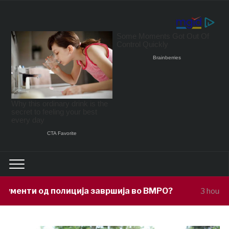
ја завршија во ВМРО?
Под покровите
3 hours ago