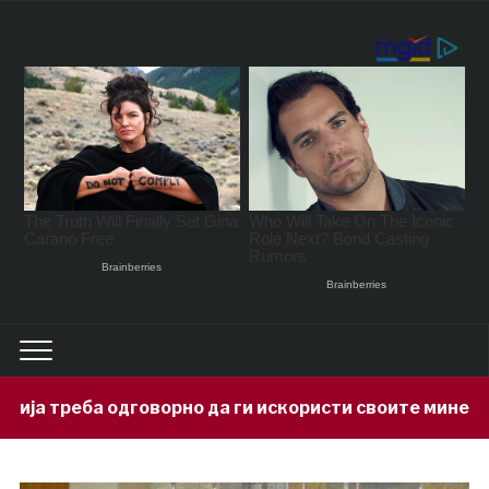
орно да ги искористи своите минерални богатства