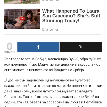
0
SHARES
Претседателот на Србија, Александар Вучиќ, обраќајќи се
кон премиерот Ѓуро Мацут, изјави дека не е задоволен од
ангажманот на министрите во Владата на Србија.
„Ѓуро, не сум задоволен од ангажманот на луѓето во
владата и тоа ќе ти го кажам во лице. Не морам да ти кажам
дека знам колку време луѓето поминуваат во владата.
Срамота е. Тоа е сè што имам да ти кажам“, рече Вучиќ на
седницата на Советот за соработка на Србија и Република