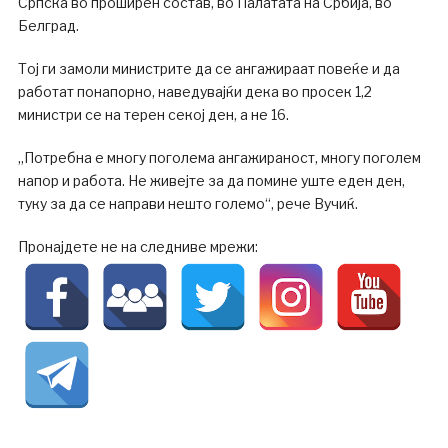
Српска во проширен состав, во Палатата на Србија, во
Белград.
Тој ги замоли министрите да се ангажираат повеќе и да
работат понапорно, наведувајќи дека во просек 1,2
министри се на терен секој ден, а не 16.
„Потребна е многу поголема ангажираност, многу поголем
напор и работа. Не живејте за да помине уште еден ден,
туку за да се направи нешто големо“, рече Вучиќ.
Пронајдете не на следниве мрежи: