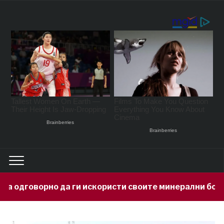
и искористи своите минерални богатства
1 day a