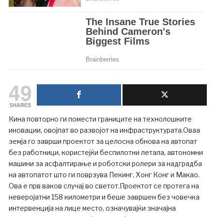
49
SHARES
Кина повторно ги помести границите на технолошките
иновации, овојпат во развојот на инфраструктурата.Оваа
земја го заврши проектот за целосна обнова на автопат
без работници, користејќи беспилотни летала, автономни
машини за асфалтирање и роботски ролери за надградба
на автопатот што ги поврзува Пекинг, Хонг Конг и Макао.
Ова е прв ваков случај во светот.Проектот се протега на
неверојатни 158 километри и беше завршен без човечка
интервенција на лице место, означувајќи значајна