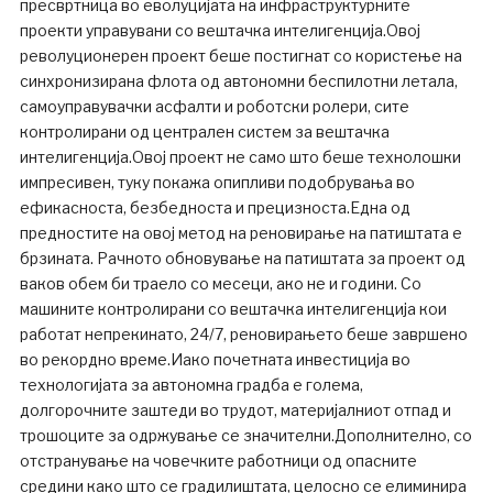
пресвртница во еволуцијата на инфраструктурните
проекти управувани со вештачка интелигенција.Овој
револуционерен проект беше постигнат со користење на
синхронизирана флота од автономни беспилотни летала,
самоуправувачки асфалти и роботски ролери, сите
контролирани од централен систем за вештачка
интелигенција.Овој проект не само што беше технолошки
импресивен, туку покажа опипливи подобрувања во
ефикасноста, безбедноста и прецизноста.Една од
предностите на овој метод на реновирање на патиштата е
брзината. Рачното обновување на патиштата за проект од
ваков обем би траело со месеци, ако не и години. Со
машините контролирани со вештачка интелигенција кои
работат непрекинато, 24/7, реновирањето беше завршено
во рекордно време.Иако почетната инвестиција во
технологијата за автономна градба е голема,
долгорочните заштеди во трудот, материјалниот отпад и
трошоците за одржување се значителни.Дополнително, со
отстранување на човечките работници од опасните
средини како што се градилиштата, целосно се елиминира