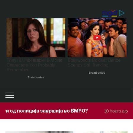
авршија во ВМРО?
Под покровителст
10 hours ago