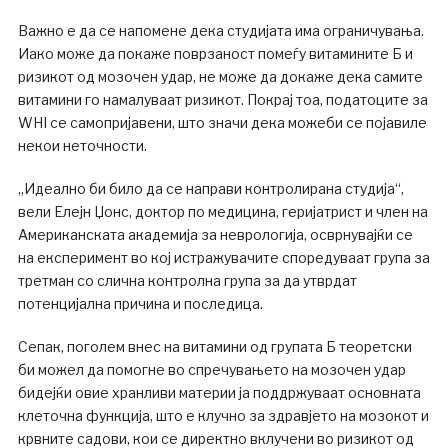
Важно е да се напомене дека студијата има ограничувања.
Иако може да покаже поврзаност помеѓу витамините Б и
ризикот од мозочен удар, не може да докаже дека самите
витамини го намалуваат ризикот. Покрај тоа, податоците за
WHI се самопријавени, што значи дека можеби се појавиле
некои неточности.
„Идеално би било да се направи контролирана студија“,
вели Елејн Џонс, доктор по медицина, геријатрист и член на
Американската академија за неврологија, осврнувајќи се
на експеримент во кој истражувачите споредуваат група за
третман со слична контролна група за да утврдат
потенцијална причина и последица.
Сепак, поголем внес на витамини од групата Б теоретски
би можел да помогне во спречувањето на мозочен удар
бидејќи овие хранливи материи ја поддржуваат основната
клеточна функција, што е клучно за здравјето на мозокот и
крвните садови, кои се директно вклучени во ризикот од