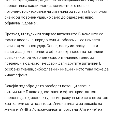
превентивна кардиологија, конкретно го поврза
поголемото внесување на витамини од групата Б со помал
ризик од мозочен удар, но само до одредено ниво,
објавува „Здравје“.
Претходни студии ги поврзаа витамините Б, како што се
фолна киселина, пиридоксин и кобаламин, со намален
ризик од мозочен удар. Сепак, малку истражувања ги
испитуваа долгорочните ефекти од внесот на витамини
врз ризикот од мозочен удар, оптималниот внес за
превенција од мозочен удар и дали другите витамини Б –
особено тиамин, рибофлавин и ниацин – исто така може да
имаат ефект.
Сакајќи подобро да го разберат потенцијалот на
витамините Б како едноставен и ефтин пристап кон
превенција од мозочен удар, истражувачите се свртеа кон
два големи сета податоци: Иницијативата за здравје на
жените (WHI) и Истражувачката програма „Сите ние“ на