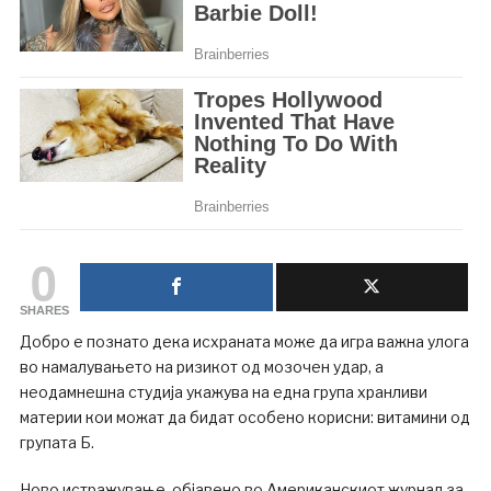
0
SHARES
Добро е познато дека исхраната може да игра важна улога
во намалувањето на ризикот од мозочен удар, а
неодамнешна студија укажува на една група хранливи
материи кои можат да бидат особено корисни: витамини од
групата Б.
Ново истражување, објавено во Американскиот журнал за