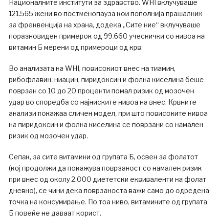
Националните институти за здравство. WHI вклучуваше
121.565 жени во постменопауза кои пополнија прашалник
за фреквенција на храна, додека „Сите ние“ вклучуваше
поразновиден примерок од 99.660 учеснички со нивоа на
витамин Б мерени од примероци од крв.
Во анализата на WHI, повисокиот внес на тиамин,
рибофлавин, ниацин, пиридоксин и фолна киселина беше
поврзан со 10 до 20 проценти помал ризик од мозочен
удар во споредба со најниските нивоа на внес. Крвните
анализи покажаа сличен модел, при што повисоките нивоа
на пиридоксин и фолна киселина се поврзани со намален
ризик од мозочен удар.
Сепак, за сите витамини од групата Б, освен за фолатот
(кој продолжи да покажува поврзаност со намален ризик
при внес од околу 2.000 диететски еквиваленти на фолат
дневно), се чини дека поврзаноста важи само до одредена
точка на консумирање. По тоа ниво, витамините од групата
Б повеќе не даваат корист.