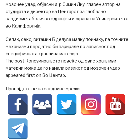
мозочен удар, објасни д-р Симин Лиу, главен автор на
студијата и директор на Центарот за глобално
кардиометаболичко здравје и исхрана на Универзитетот
во Калифорнија.
Сепак, секој витамин Б делува малку поинаку, па точните
механизми веројатно би варирале во зависност од
специфичната хранлива материја.
The post Консумирањето повеќе од овие хранливи
материи може да го намали ризикот од мозочен удар
appeared first on Во Центар.
Пронајдете не на следниве мрежи: