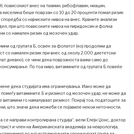
I, повисокиот внес на тиамин, рибофлавин, ниацин,
 киселина беше поврзан со 10 до 20 проценти помал ризик
 споредба со најниските нивоа на внес. Крвните анализи
ел, при што повисоките нивоа на пиридоксин и фолна
ни со намален ризик од мозочен удар.
мини од групата Б, освен за фолатот (кој продолжи да
т со намален ризик при внес од околу 2.000 диететски
ат дневно), се чини дека поврзаноста важи само до
консумирање. По тоа ниво, витамините од групата Б повеќе
мене дека студијата има ограничувања. Иако може да
помеѓу витамините Б и ризикот од мозочен удар, не може да
 витамини го намалуваат ризикот. Покрај тоа, податоците за
ни, што значи дека можеби се појавиле некои неточности.
а се направи контролирана студија“, вели Елејн Џонс, доктор
атрист и член на Американската академија за неврологија,
експеримент во кој истражувачите споредуваат група за