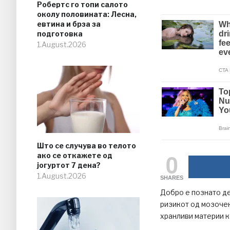
Робертс го топи салото
околу половината: Лесна,
евтина и брза за
подготовка
1.August.2026
Што се случува во телото
0
ако се откажете од
јогуртот 7 дена?
1.August.2026
SHARES
Добро е познато де
ризикот од мозочен
хранливи материи к