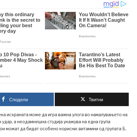
Сподели
Твитни
ка исхраната може да игра важна улога во намалувањето на
 удар, а неодамнешна студија укажува на една група
ои можат да бидат особено корисни: витамини од групата Б.