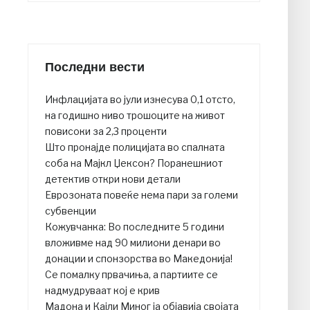
Последни вести
Инфлацијата во јули изнесува 0,1 отсто,
на годишно ниво трошоците на живот
повисоки за 2,3 проценти
Што пронајде полицијата во спалната
соба на Мајкл Џексон? Поранешниот
детектив откри нови детали
Еврозоната повеќе нема пари за големи
субвенции
Кожувчанка: Во последните 5 години
вложивме над 90 милиони денари во
донации и спонзорства во Македонија!
Се помалку првачиња, а партиите се
надмудруваат кој е крив
Мадона и Кајли Миног ја објавија својата