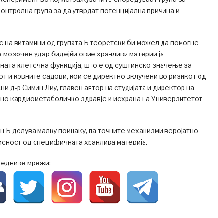
контролна група за да утврдат потенцијална причина и
с на витамини од групата Б теоретски би можел да помогне
 мозочен удар бидејќи овие хранливи материи ја
ната клеточна функција, што е од суштинско значење за
от и крвните садови, кои се директно вклучени во ризикот од
ни д-р Симин Лиу, главен автор на студијата и директор на
лно кардиометаболичко здравје и исхрана на Универзитетот
ин Б делува малку поинаку, па точните механизми веројатно
исност од специфичната хранлива материја.
ледниве мрежи: