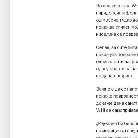
Во анализата на WH
пиридоксин и фолна
од мозочен удар во
покажаа сличен мод
киселина се поврза
Сепак, за сите вита
покажува поврзанос
еквиваленти на фол
одредена точка на 
не даваат корист.
Важно е да се напо
покаже поврзаност 
докаже дека самите
WHI се самопријаве
„Идеално би било д
по медицина, гериј
осврнувајќи се на 