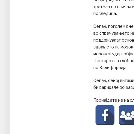
третман со слична 
последица.
Сепак, поголем вне
во спречувањето на
поддржуваат основ
здравјето на мозок
мозочен удар, објас
Центарот за глоба
во Калифорнија.
Сепак, секој витам
би варирале во зав
Пронајдете не на с