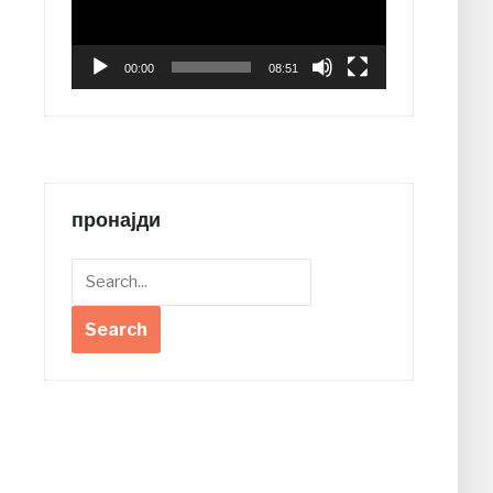
00:00
08:51
пронајди