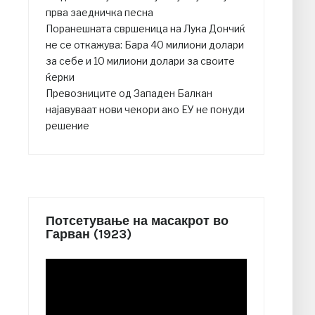
прва заедничка песна
Поранешната свршеница на Лука Дончиќ
не се откажува: Бара 40 милиони долари
за себе и 10 милиони долари за своите
ќерки
Превозниците од Западен Балкан
најавуваат нови чекори ако ЕУ не понуди
решение
Потсетување на масакрот во
Гарван (1923)
Video
Player