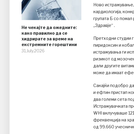
Ново истражување,
кардиологија, конк
групата Б со помал
„Здравје“ .
Не чекајте да ожедните:
како правилно да се
Претходни студии г
хидрирате за време на
екстремните горештини
пиридоксин и кобал
31.July.2026
истражувања ги исп
ризикот од мозочен
дали другите витам
може да имаат ефе
Сакајќи подобро да
и ефтин пристап ко
два големи сета по
Истражувачката про
WHI вклучуваше 121
фреквенција на хр
од 99.660 учесничк