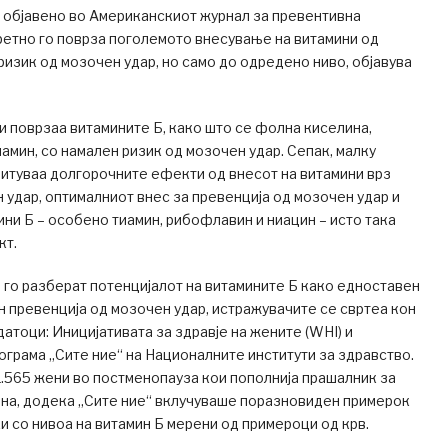
 објавено во Американскиот журнал за превентивна
ретно го поврза поголемото внесување на витамини од
 ризик од мозочен удар, но само до одредено ниво, објавува
и поврзаа витамините Б, како што се фолна киселина,
амин, со намален ризик од мозочен удар. Сепак, малку
итуваа долгорочните ефекти од внесот на витамини врз
 удар, оптималниот внес за превенција од мозочен удар и
ини Б – особено тиамин, рибофлавин и ниацин – исто така
кт.
 го разберат потенцијалот на витамините Б како едноставен
н превенција од мозочен удар, истражувачите се свртеа кон
датоци: Иницијативата за здравје на жените (WHI) и
грама „Сите ние“ на Националните институти за здравство.
.565 жени во постменопауза кои пополнија прашалник за
ана, додека „Сите ние“ вклучуваше поразновиден примерок
и со нивоа на витамин Б мерени од примероци од крв.