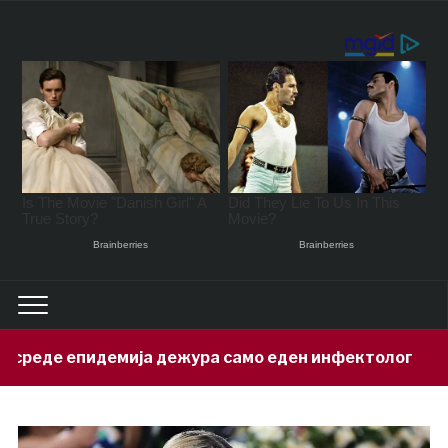
 дежура само еден инфектолог
Приве
17 hours ago