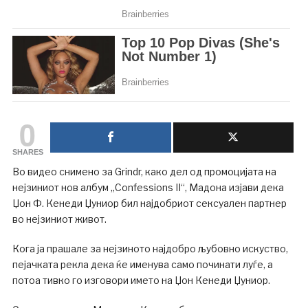
0
SHARES
Во видео снимено за Grindr, како дел од промоцијата на
нејзиниот нов албум „Confessions II“, Мадона изјави дека
Џон Ф. Кенеди Џуниор бил најдобриот сексуален партнер
во нејзиниот живот.
Кога ја прашале за нејзиното најдобро љубовно искуство,
пејачката рекла дека ќе именува само починати луѓе, а
потоа тивко го изговори името на Џон Кенеди Џуниор.