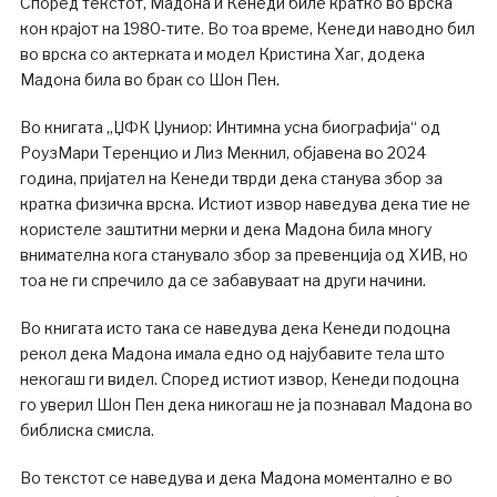
Според текстот, Мадона и Кенеди биле кратко во врска
кон крајот на 1980-тите. Во тоа време, Кенеди наводно бил
во врска со актерката и модел Кристина Хаг, додека
Мадона била во брак со Шон Пен.
Во книгата „ЏФК Џуниор: Интимна усна биографија“ од
РоузМари Теренцио и Лиз Мекнил, објавена во 2024
година, пријател на Кенеди тврди дека станува збор за
кратка физичка врска. Истиот извор наведува дека тие не
користеле заштитни мерки и дека Мадона била многу
внимателна кога станувало збор за превенција од ХИВ, но
тоа не ги спречило да се забавуваат на други начини.
Во книгата исто така се наведува дека Кенеди подоцна
рекол дека Мадона имала едно од најубавите тела што
некогаш ги видел. Според истиот извор, Кенеди подоцна
го уверил Шон Пен дека никогаш не ја познавал Мадона во
библиска смисла.
Во текстот се наведува и дека Мадона моментално е во