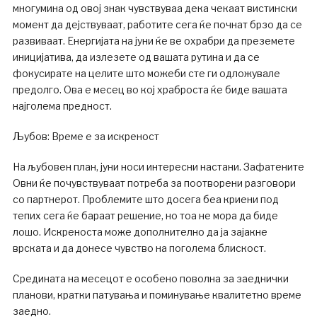
многумина од овој знак чувствуваа дека чекаат вистински
момент да дејствуваат, работите сега ќе почнат брзо да се
развиваат. Енергијата на јуни ќе ве охрабри да преземете
иницијатива, да излезете од вашата рутина и да се
фокусирате на целите што можеби сте ги одложувале
предолго. Ова е месец во кој храброста ќе биде вашата
најголема предност.
Љубов: Време е за искреност
На љубовен план, јуни носи интересни настани. Зафатените
Овни ќе почувствуваат потреба за поотворени разговори
со партнерот. Проблемите што досега беа криени под
тепих сега ќе бараат решение, но тоа не мора да биде
лошо. Искреноста може дополнително да ја зајакне
врската и да донесе чувство на поголема блискост.
Средината на месецот е особено поволна за заеднички
планови, кратки патувања и поминување квалитетно време
заедно.