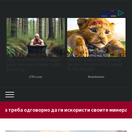
рно да ги искористи своите минерални богатства