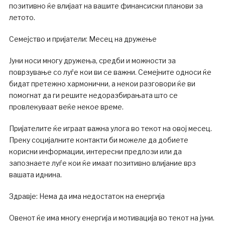
позитивно ќе влијаат на вашите финансиски планови за
летото.
Семејство и пријатели: Месец на дружење
Јуни носи многу дружења, средби и можности за
поврзување со луѓе кои ви се важни. Семејните односи ќе
бидат претежно хармонични, а некои разговори ќе ви
помогнат да ги решите недоразбирањата што се
провлекуваат веќе некое време.
Пријателите ќе играат важна улога во текот на овој месец.
Преку социјалните контакти би можеле да добиете
корисни информации, интересни предлози или да
запознаете луѓе кои ќе имаат позитивно влијание врз
вашата иднина.
Здравје: Нема да има недостаток на енергија
Овенот ќе има многу енергија и мотивација во текот на јуни.