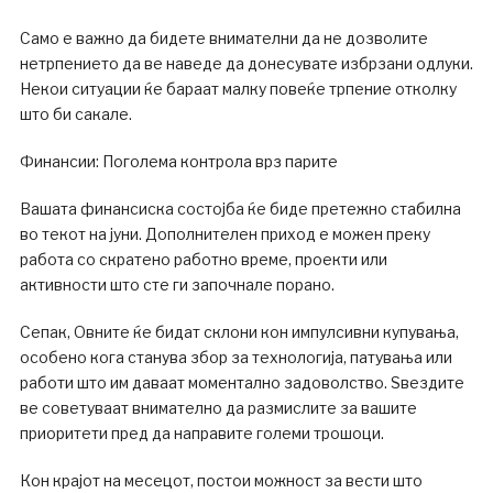
Само е важно да бидете внимателни да не дозволите
нетрпението да ве наведе да донесувате избрзани одлуки.
Некои ситуации ќе бараат малку повеќе трпение отколку
што би сакале.
Финансии: Поголема контрола врз парите
Вашата финансиска состојба ќе биде претежно стабилна
во текот на јуни. Дополнителен приход е можен преку
работа со скратено работно време, проекти или
активности што сте ги започнале порано.
Сепак, Овните ќе бидат склони кон импулсивни купувања,
особено кога станува збор за технологија, патувања или
работи што им даваат моментално задоволство. Ѕвездите
ве советуваат внимателно да размислите за вашите
приоритети пред да направите големи трошоци.
Кон крајот на месецот, постои можност за вести што