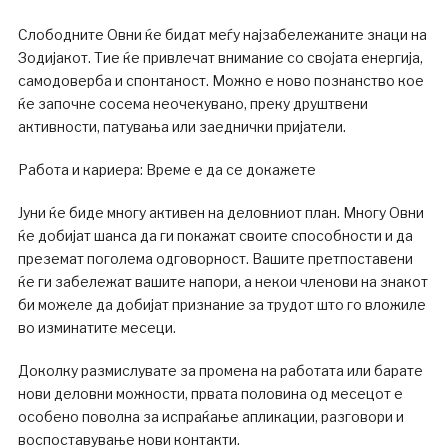
Слободните Овни ќе бидат меѓу најзабележаните знаци на
Зодијакот. Тие ќе привлечат внимание со својата енергија,
самодоверба и спонтаност. Можно е ново познанство кое
ќе започне сосема неочекувано, преку друштвени
активности, патувања или заеднички пријатели.
Работа и кариера: Време е да се докажете
Јуни ќе биде многу активен на деловниот план. Многу Овни
ќе добијат шанса да ги покажат своите способности и да
преземат поголема одговорност. Вашите претпоставени
ќе ги забележат вашите напори, а некои членови на знакот
би можеле да добијат признание за трудот што го вложиле
во изминатите месеци.
Доколку размислувате за промена на работата или барате
нови деловни можности, првата половина од месецот е
особено поволна за испраќање апликации, разговори и
воспоставување нови контакти.