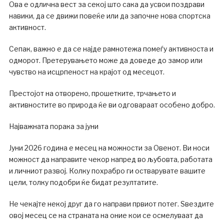
Ова е одлична вест за секој што сака да усвои поздрави
навики, да се движи повеќе или да започне нова спортска
активност.
Сепак, важно е да се најде рамнотежа помеѓу активноста и
одморот. Претерувањето може да доведе до замор или
чувство на исцрпеност на крајот од месецот.
Престојот на отворено, прошетките, трчањето и
активностите во природа ќе ви одговараат особено добро.
Најважната порака за јуни
Јуни 2026 година е месец на можности за Овенот. Ви носи
можност да направите чекор напред во љубовта, работата
и личниот развој. Колку похрабро ги остварувате вашите
цели, толку подобри ќе бидат резултатите.
Не чекајте некој друг да го направи првиот потег. Ѕвездите
овој месец се на страната на оние кои се осмелуваат да