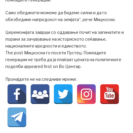
Само обединети можеме да бидеме силни и да го
обезбедиме напредокот на земјата“, рече Мицкоски.
Церемонијата заврши со оддавање почит на загинатите и
пораки за зачувување на историското сеќавање,
националните вредности и единството.
The post Мицкоски го посети Пустец: Помладите
генерации не треба да ја плаќаат цената на политичките
поделби appeared first on Во Центар.
Пронајдете не на следниве мрежи: