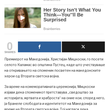
0
SHARES
Премиерот на Македонија, Христијан Мицкоски, го посети
селото Каламас во општина Пустец, каде што учествуваше
на откривањето на споменик посветен на македонските
херои од Втората светска војна.
За време на комеморативната церемонија, Мицкоски
изјави дека споменикот претставува „сведоштво за
историјата, жртвата и храброста“ на оние кои, според него,
ја бранеле слободата и идентитетот на Македонија за
време на Втората светска војна. Тој нагласи дека