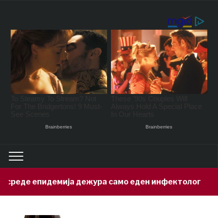
дежура само еден инфектолог
Привед
15 hours ago