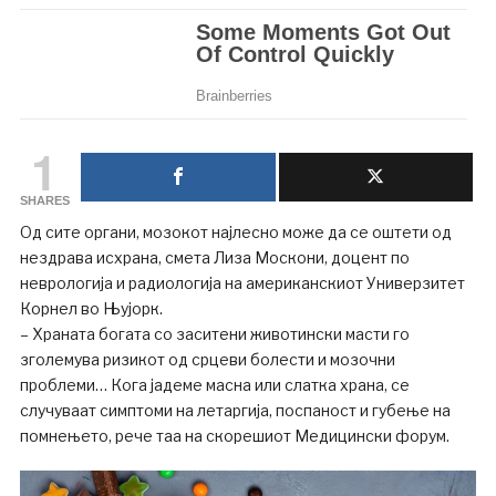
1
SHARES
Од сите органи, мозокот најлесно може да се оштети од
нездрава исхрана, смета Лиза Москони, доцент по
неврологија и радиологија на американскиот Универзитет
Корнел во Њујорк.
– Храната богата со заситени животински масти го
зголемува ризикот од срцеви болести и мозочни
проблеми… Кога јадеме масна или слатка храна, се
случуваат симптоми на летаргија, поспаност и губење на
помнењето, рече таа на скорешиот Медицински форум.