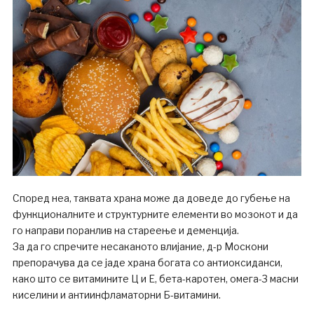
Според неа, таквата храна може да доведе до губење на
функционалните и структурните елементи во мозокот и да
го направи поранлив на стареење и деменција.
За да го спречите несаканото влијание, д-р Москони
препорачува да се јаде храна богата со антиоксиданси,
како што се витамините Ц и Е, бета-каротен, омега-3 масни
киселини и антиинфламаторни Б-витамини.