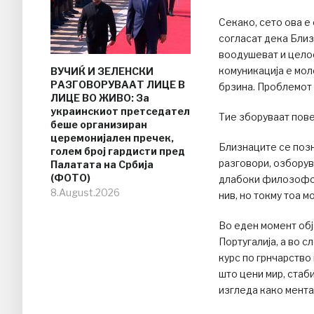
Секако, сето ова е
согласат дека Близ
воодушеват и целос
комуникација е мол
ВУЧИЌ И ЗЕЛЕНСКИ
РАЗГОВОРУВААТ ЛИЦЕ В
брзина. Проблемот 
ЛИЦЕ ВО ЖИВО: За
украинскиот претседател
Тие зборуваат пове
беше организиран
церемонијален пречек,
Близнаците се позн
голем број гардисти пред
разговори, озборува
Палатата на Србија
(ФОТО)
длабоки филозофски
8.August.2026
нив, но токму тоа 
Во еден момент обј
Португалија, а во 
курс по грнчарство
што цени мир, стаб
изгледа како мента