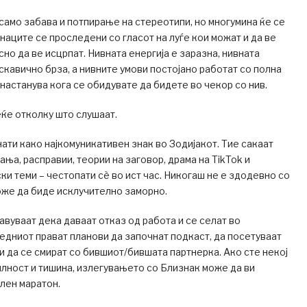
 само забава и потпирање на стереотипи, но многумина ќе се
наците се проследени со гласот на луѓе кои можат и да ве
но да ве исцрпат. Нивната енергија е заразна, нивната
скавично брза, а нивните умови постојано работат со полна
настанува кога се обидувате да бидете во чекор со нив.
ќе отколку што слушаат.
ати како најкомуникативен знак во Зодијакот. Тие сакаат
ња, расправии, теории на заговор, драма на TikTok и
 теми – честопати сè во ист час. Никогаш не е здодевно со
може да биде исклучително заморно.
авуваат дека даваат отказ од работа и се селат во
следниот прават планови да започнат подкаст, да посетуваат
 и да се смират со бившиот/бившата партнерка. Ако сте некој
илност и тишина, излегувањето со Близнак може да ви
лен маратон.