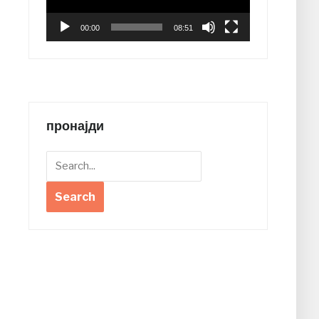
00:00
08:51
пронајди