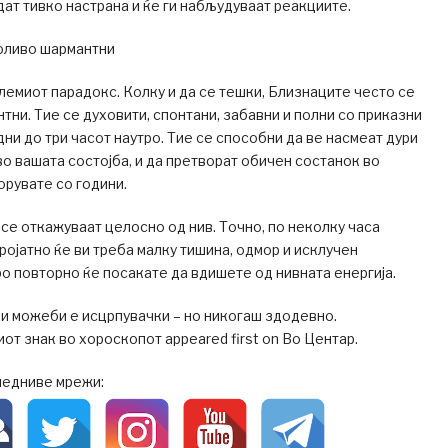
едат тивко настрана и ќе ги набљудуваат реакциите.
доливо шармантни
олемиот парадокс. Колку и да се тешки, Близнаците често се
тни. Тие се духовити, спонтани, забавни и полни со приказни
дни до три часот наутро. Тие се способни да ве насмеат дури
 во вашата состојба, и да претворат обичен состанок во
орувате со години.
 се откажуваат целосно од нив. Точно, по неколку часа
ројатно ќе ви треба малку тишина, одмор и исклучен
о повторно ќе посакате да вдишете од нивната енергија.
и можеби е исцрпувачки – но никогаш здодевно.
иот знак во хороскопот appeared first on Во Центар.
ледниве мрежи: