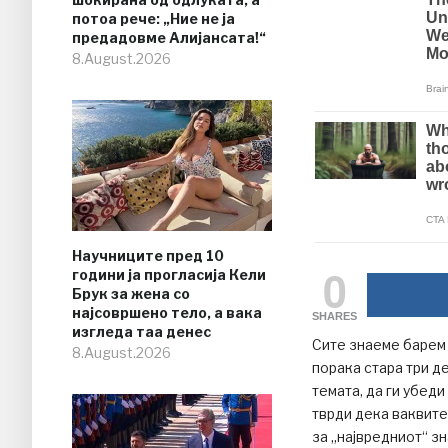
потоа рече: „Ние не ја
предадовме Алијансата!“
8.August.2026
Научниците пред 10
0
години ја прогласија Кели
Брук за жена со
најсовршено тело, а вака
SHARES
изгледа таа денес
Сите знаеме барем 
8.August.2026
порака стара три д
темата, да ги убеди
тврди дека ваквите
за „највредниот“ зн