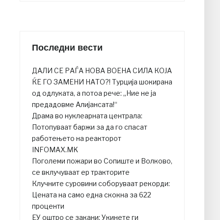
Последни вести
ДАЛИ СЕ РАЃА НОВА ВОЕНА СИЛА КОЈА
ЌЕ ГО ЗАМЕНИ НАТО?! Турција шокирана
од одлуката, а потоа рече: „Ние не ја
предадовме Алијансата!“
Драма во нуклеарната централа:
Потопуваат баржи за да го спасат
работењето на реакторот
INFOMAX.MK
Поголеми пожари во Сопиште и Волково,
се вклучуваат ер тракторите
Клучните суровини соборуваат рекорди:
Цената на само една скокна за 622
проценти
ЕУ оштро се закани: Укинете ги