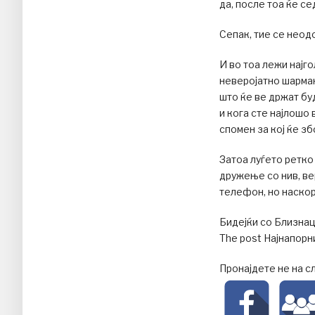
да, после тоа ќе с
Сепак, тие се нео
И во тоа лежи најг
неверојатно шарман
што ќе ве држат бу
и кога сте најлошо
спомен за кој ќе зб
Затоа луѓето ретко
дружење со нив, ве
телефон, но наскор
Бидејќи со Близнац
The post Најнапорн
Пронајдете не на с