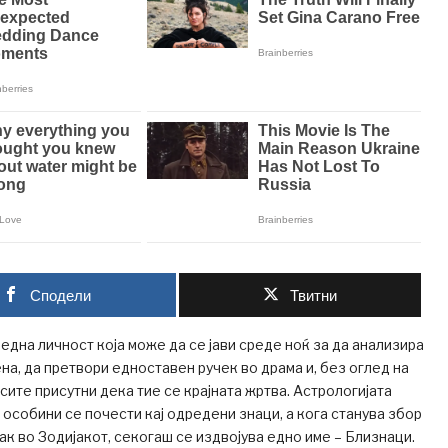
Сподели
Твитни
една личност која може да се јави среде ноќ за да анализира
ена, да претвори едноставен ручек во драма и, без оглед на
 сите присутни дека тие се крајната жртва. Астрологијата
 особини се почести кај одредени знаци, а кога станува збор
ак во Зодијакот, секогаш се издвојува едно име – Близнаци.