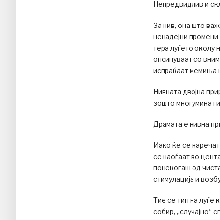
Непредвидлив и ск
За нив, она што ва
ненадејни промени 
тера луѓето околу н
опсипуваат со вним
испраќаат мемиња н
Нивната двојна при
зошто многумина ги
Драмата е нивна пр
Иако ќе се наречат
се наоѓаат во цента
понекогаш од чиста
стимулација и возб
Тие се тип на луѓе 
собир, „случајно“ 