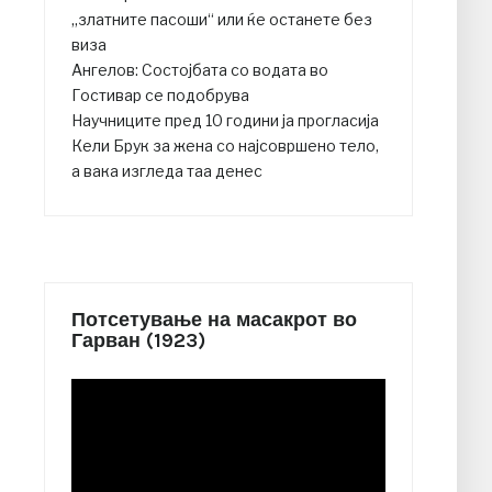
„златните пасоши“ или ќе останете без
виза
Ангелов: Состојбата со водата во
Гостивар се подобрува
Научниците пред 10 години ја прогласија
Кели Брук за жена со најсовршено тело,
а вака изгледа таа денес
Потсетување на масакрот во
Гарван (1923)
Video
Player