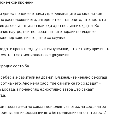
лонен кон промени
жи денес, повеќе не важи утре. Близнаците се склони кон
во расположението, интересите и ставовите, што често ги
ив да се чувствуваат како да одат по лушпи од јајца. Ве
ание наутро, ги игнорираат вашите пораки попладне и
авечер како ништо да не се случило.
рода ги прави неодлучни и импулсивни, што е токму причината
 сметаат за емоционално исцрпувачки.
иродна состојба.
 себеси „мразители на драми“, Близнаците некако секогаш
рот на него. Ако нема хаос, тие самите ќе го создадат –
 досада, а понекогаш едноставно затоа што сакаат
уда.
кои тврдат дека не сакаат конфликт, а потоа, на средина од
споделуваат информации што ќе предизвикаат општ хаос. И