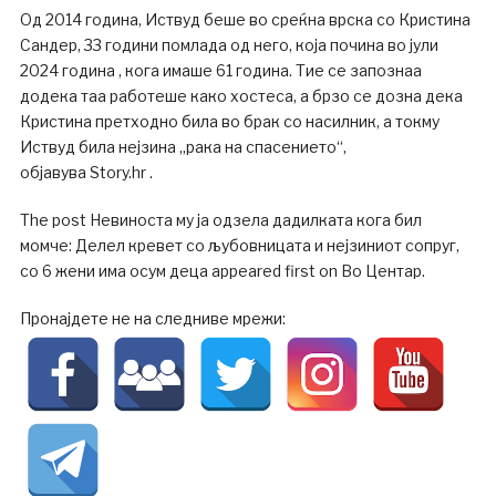
Од 2014 година, Иствуд беше во среќна врска со Кристина
Сандер, 33 години помлада од него, која почина во јули
2024 година , кога имаше 61 година. Тие се запознаа
додека таа работеше како хостеса, а брзо се дозна дека
Кристина претходно била во брак со насилник, а токму
Иствуд била нејзина „рака на спасението“,
објавува Story.hr .
The post Невиноста му ја одзела дадилката кога бил
момче: Делел кревет со љубовницата и нејзиниот сопруг,
со 6 жени има осум деца appeared first on Во Центар.
Пронајдете не на следниве мрежи: