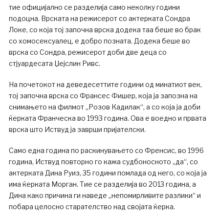
тие официјално се разделија само неколку години
подоцна. Врската на режисерот со актерката Сондра
Локе, со која тој започна врска додека таа беше во брак
со хомосексуалец, е добро позната. Додека беше во
врска со Сондра, режисерот доби две деца со
стјуардесата Џејслин Ривс.
На почетокот на деведесеттите години од минатиот век,
тој започна врска со Франсес Фишер, која ја запозна на
снимањето на филмот „Розов Кадилак“, а со која ја доби
ќерката Франческа во 1993 година. Ова е воедно и првата
врска што Иствуд ја заврши пријателски.
Само една година по раскинувањето со Френсис, во 1996
година, Иствуд повторно го кажа судбоносното „да“, со
актерката Дина Руиз, 35 години помлада од него, со која ја
има ќерката Морган. Тие се разделија во 2013 година, а
Дина како причина ги наведе „непомирливите разлики“ и
побара целосно старателство над својата ќерка.