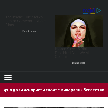
ристи своите минерални богатства
Ге
3 hours ago