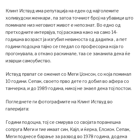
Клинт Иствуд има репутација на еден од најголемите
холивудски женкари , па затоа точниот број на убавици што
поминале низ неговиот живот е непознат. Во едно од
претходните интервјуа, тој раскажа како на само 14-
годишна возраст ја изгубил невиноста од дадилка , а пет
години подоцна тајно се гледал со професорка која го
прогонувала, а откако раскинале, таа се заканила дека ќе
изврши самоубиство.
Иствуд првпат се оженил со Меги Џонсон, со која поминал
10 години. Сепак, своето прво дете го добил во афера со
танчерка, и до 1989 година, никој не знаел дека тој постои.
Погледнете ги фотографиите на Клинт Иствуд во
галеријата:
Години подоцна, тој се смирува со својата поранешна
сопруга Меги и тие имаат син, Кајл, и ќерка, Елсион. Сепак,
Меги поднесе барање за развод во 1978 година, додека