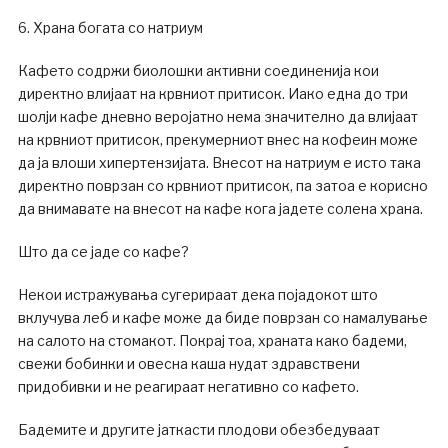
6. Храна богата со натриум
Кафето содржи биолошки активни соединенија кои
директно влијаат на крвниот притисок. Иако една до три
шолји кафе дневно веројатно нема значително да влијаат
на крвниот притисок, прекумерниот внес на кофеин може
да ја влоши хипертензијата. Внесот на натриум е исто така
директно поврзан со крвниот притисок, па затоа е корисно
да внимавате на внесот на кафе кога јадете солена храна.
Што да се јаде со кафе?
Некои истражувања сугерираат дека појадокот што
вклучува леб и кафе може да биде поврзан со намалување
на салото на стомакот. Покрај тоа, храната како бадеми,
свежи бобинки и овесна каша нудат здравствени
придобивки и не реагираат негативно со кафето.
Бадемите и другите јаткасти плодови обезбедуваат