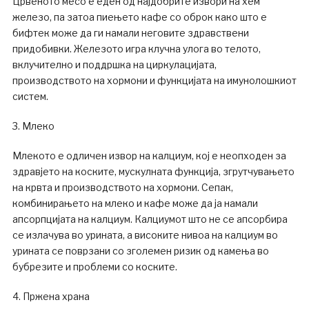
Црвеното месо е еден од најдобрите извори на хем
железо, па затоа пиењето кафе со оброк како што е
бифтек може да ги намали неговите здравствени
придобивки. Железото игра клучна улога во телото,
вклучително и поддршка на циркулацијата,
производството на хормони и функцијата на имунолошкиот
систем.
3. Млеко
Млекото е одличен извор на калциум, кој е неопходен за
здравјето на коските, мускулната функција, згрутчувањето
на крвта и производството на хормони. Сепак,
комбинирањето на млеко и кафе може да ја намали
апсорпцијата на калциум. Калциумот што не се апсорбира
се излачува во урината, а високите нивоа на калциум во
урината се поврзани со зголемен ризик од камења во
бубрезите и проблеми со коските.
4. Пржена храна