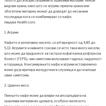
телото да ги користи важните хранливи материи. Некои
видови храна, како што се агруми, пржена храна или
збогатени житарки, можат да доведат до несакани
последици кога се комбинираат со кафе,
пишува Health.com.
1. Агруми
Кафето е релативно кисело, со pH вредност од 4,85 до
5,13. Агрумите и нивните сокови се исто така многу кисели,
што може да придонесе за гастроезофагеална рефлуксна
болест (ГЕРБ), чии симптоми вклучуваат гадење, надуеност
и горушица. Консумирањето кафе и агруми истовремено
може да ја иритира желудочната слузница и да ги влоши
овие симптоми.
2. Црвено месо
Пиењето кафе може да влијае на апсорпцијата на
хранливи материи во цревата, особено железото.