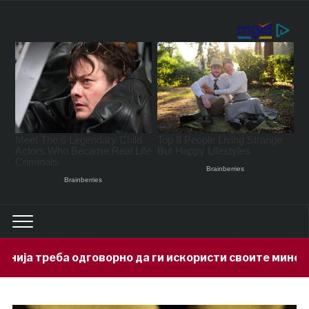
орно да ги искористи своите минерални богатства