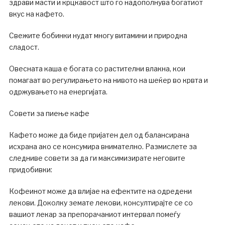
здрави масти и крцкавост што го надополнува богатиот
вкус на кафето.
Свежите бобинки нудат многу витамини и природна
сладост.
Овесната каша е богата со растителни влакна, кои
помагаат во регулирањето на нивото на шеќер во крвта и
одржувањето на енергијата.
Совети за пиење кафе
Кафето може да биде пријатен дел од балансирана
исхрана ако се консумира внимателно. Размислете за
следниве совети за да ги максимизирате неговите
придобивки:
Кофеинот може да влијае на ефектите на одредени
лекови. Доколку земате лекови, консултирајте се со
вашиот лекар за препорачаниот интервал помеѓу