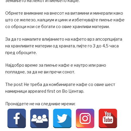
земањето на лекот и пиењето кафе.
Обрнете внимание на внесот на витамини и минерали како
што се железо, калциум и цинк и избегнувајте пиење кафе
со оброци кои се богати со овие хранливи материи.
За да го намалите влијанието на кафето врз апсорпцијата
на хранливите материи од храната, пијте го 3 до 4,5 часа
пред оброците.
Најдобро време за пиење кафе е наутро или рано
попладне, за да не ви пречи сонот.
The post Не треба да комбинирате кафе со овие шест
намирници appeared first on Во Центар.
Пронајдете не на следниве мрежи: