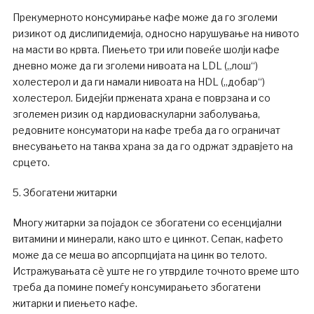
Прекумерното консумирање кафе може да го зголеми
ризикот од дислипидемија, односно нарушување на нивото
на масти во крвта. Пиењето три или повеќе шолји кафе
дневно може да ги зголеми нивоата на LDL („лош“)
холестерол и да ги намали нивоата на HDL („добар“)
холестерол. Бидејќи пржената храна е поврзана и со
зголемен ризик од кардиоваскуларни заболувања,
редовните консуматори на кафе треба да го ограничат
внесувањето на таква храна за да го одржат здравјето на
срцето.
5. Збогатени житарки
Многу житарки за појадок се збогатени со есенцијални
витамини и минерали, како што е цинкот. Сепак, кафето
може да се меша во апсорпцијата на цинк во телото.
Истражувањата сè уште не го утврдиле точното време што
треба да помине помеѓу консумирањето збогатени
житарки и пиењето кафе.