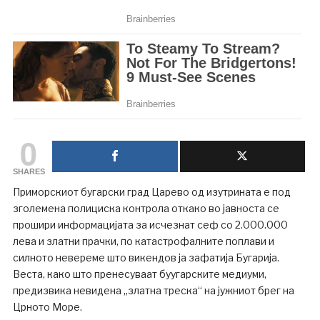
0
SHARES
Приморскиот бугарски град Царево од изутрината е под
зголемена полициска контрола откако во јавноста се
прошири информацијата за исчезнат сеф со 2.000.000
лева и златни прачки, по катастрофалните поплави и
силното невереме што викендов ја зафатија Бугарија.
Веста, како што пренесуваат буугарските медиуми,
предизвика невидена „златна треска“ на јужниот брег на
Црното Море.