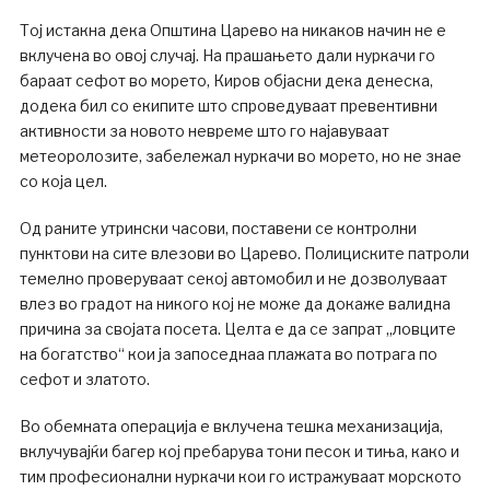
Тој истакна дека Општина Царево на никаков начин не е
вклучена во овој случај. На прашањето дали нуркачи го
бараат сефот во морето, Киров објасни дека денеска,
додека бил со екипите што спроведуваат превентивни
активности за новото невреме што го најавуваат
метеоролозите, забележал нуркачи во морето, но не знае
со која цел.
Од раните утрински часови, поставени се контролни
пунктови на сите влезови во Царево. Полициските патроли
темелно проверуваат секој автомобил и не дозволуваат
влез во градот на никого кој не може да докаже валидна
причина за својата посета. Целта е да се запрат „ловците
на богатство“ кои ја запоседнаа плажата во потрага по
сефот и златото.
Во обемната операција е вклучена тешка механизација,
вклучувајќи багер кој пребарува тони песок и тиња, како и
тим професионални нуркачи кои го истражуваат морското