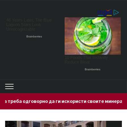
но да ги искористи своите минерални богатства