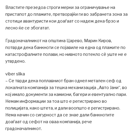
Властите презедоа строги мерки за ограничување на
пристапот до плажите, претворајќи ги во забранета зона за
стотици авантуристи кои доаѓаат со надеж дека брзо и
лесно ќе се збогатат.
Градоначалникот на општина Царево, Марин Киров,
потврди дека банкноти се појавиле на една од плажите по
катастрофалните полави, но нивното потекло сè уште не е
утврдено.
viber slika
– Се тврди дека поплавниот бран однел метален сеф од
локалната компанија за тешка механизација „Авто Јани“, во
кој имало документи за камиони, багери и евентуално пари.
Немам информации за тоа што е регистрирано во
полицијата, како штета, и дали воопшто е регистрирано.
Нема начин со сигурност да се знае дали банкнотите
доаѓаат од сефот на оваа компанија, рече
градоначалникот.