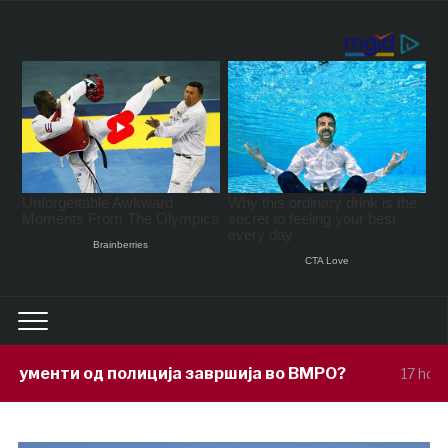
ја завршија во ВМРО?
Под покровите
17 hours ago