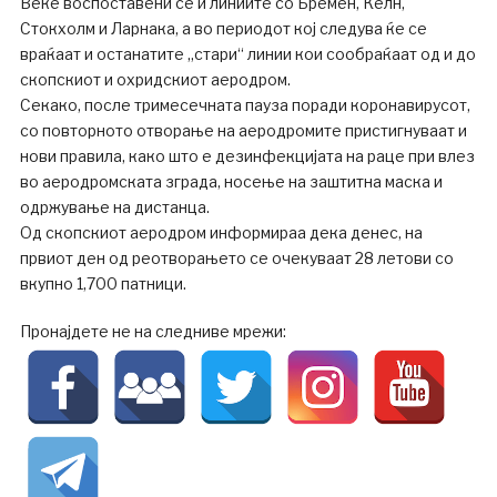
Веќе воспоставени се и линиите со Бремен, Келн,
Стокхолм и Ларнака, а во периодот кој следува ќе се
враќаат и останатите „стари“ линии кои сообраќаат од и до
скопскиот и охридскиот аеродром.
Секако, после тримесечната пауза поради коронавирусот,
со повторното отворање на аеродромите пристигнуваат и
нови правила, како што е дезинфекцијата на раце при влез
во аеродромската зграда, носење на заштитна маска и
одржување на дистанца.
Од скопскиот аеродром информираа дека денес, на
првиот ден од реотворањето се очекуваат 28 летови со
вкупно 1,700 патници.
Пронајдете не на следниве мрежи: