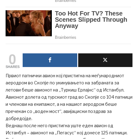
0
SHARES
Првиот патнички авион кој пристигна на меѓународниот
аеродром во Скопје по укинувањето на забраната за
летови беше авионот на „Туркиш Ерлајнс“ од Истанбул.
Авионот долета од турскиот град во Скопје со 104 патници
и членови на екипажот, а на нашиот аеродром беше
пречекан со „воден мост“, авијациски поздрав за
добредојде.
Веднаш после него пристигна уште еден авион од
Истанбул – авионот на „Пегасус“ кој донесе 125 патници.