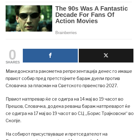
0
SHARES
Македонската ракометна репрезентација денес го имаше
првиот собир пред претстојните бараж дуели против
Словачка за пласман на Светското првенство 2027.
Првиот натпревар ќе се одигра на 14 мај во 19 часот во
Прешов, Словачка, додека реванш бараж натпреварот ќе
се одигра на 17 мај во 19 часот во СЦ „Борис Трајковски“ во
Скопје.
На собирот присуствуваше и претседателот на