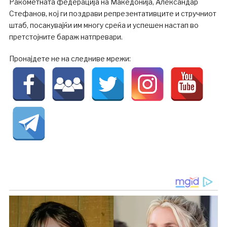
Ракометната федерација на Македонија, Александар
Стефанов, кој ги поздрави репрезентативците и стручниот
штаб, посакувајќи им многу среќа и успешен настап во
претстојните бараж натпревари.
Пронајдете не на следниве мрежи: