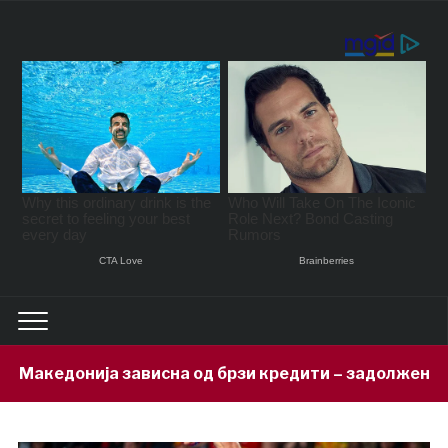
а од брзи кредити – задолжени 333 милиони евра за 7