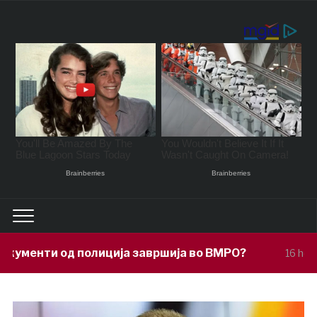
ја завршија во ВМРО?
Под покровит
16 hours ago