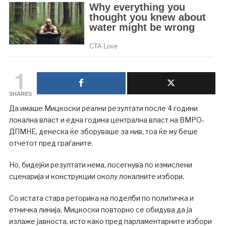
1
SHARES
Да имаше Мицкоски реални резултати после 4 години
локална власт и една година централна власт на ВМРО-
ДПМНЕ, денеска ќе зборуваше за нив, тоа ќе му беше
отчетот пред граѓаните.
Но, бидејќи резултати нема, посегнува по измислени
сценарија и конструкции околу локалните избори.
Со истата стара реторика на поделби по политичка и
етничка линија, Мицкоски повторно се обидува да ја
излаже јавноста, исто како пред парламентарните избори