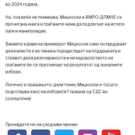
во 2024 година.
Но, тоа веќе не поминува. Мицкоски и ВМРО-ДПМНЕ се
прочитана книга и граѓаните нема да подлегнат на истите
лаги и манипулации.
Ваквите изјави на премиерот Мицкоски само потврдуваат
дека власта е во паника поради падот на поддршката и
стравот дека разочараноста и незадоволството на
граѓаните ќе се пресликаат на резултатот од локалните
избори.
Логично е прашањето: дали токму Мицкоски е тој што
подготвува хаос на изборите? прашаа од СДС во
соопштение
Пронајдете не на следниве мрежи: