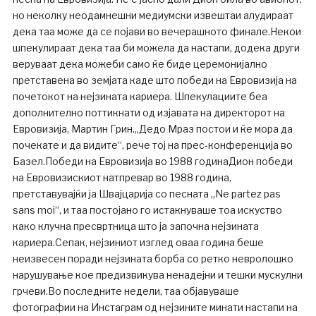
но неколку неодамнешни медиумски извештаи алудираат
дека таа може да се појави во вечерашното финале.Некои
шпекулираат дека таа би можела да настапи, додека други
веруваат дека можеби само ќе биде церемонијално
претставена во земјата каде што победи на Евровизија на
почетокот на нејзината кариера. Шпекулациите беа
дополнително поттикнати од изјавата на директорот на
Евровизија, Мартин Грин.„Дедо Мраз постои и ќе мора да
почекате и да видите“, рече тој на прес-конференција во
Базел.Победи на Евровизија во 1988 годинаДион победи
на Евровизискиот натпревар во 1988 година,
претставувајќи ја Швајцарија со песната „Ne partez pas
sans moi“, и таа постојано го истакнуваше тоа искуство
како клучна пресвртница што ја започна нејзината
кариера.Сепак, нејзиниот изглед оваа година беше
неизвесен поради нејзината борба со ретко невролошко
нарушување кое предизвикува ненадејни и тешки мускулни
грчеви.Во последните недели, таа објавуваше
фотографии на Инстаграм од нејзините минати настапи на