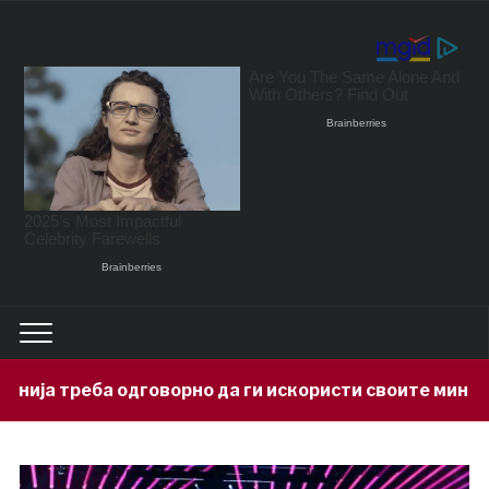
орно да ги искористи своите минерални богатства