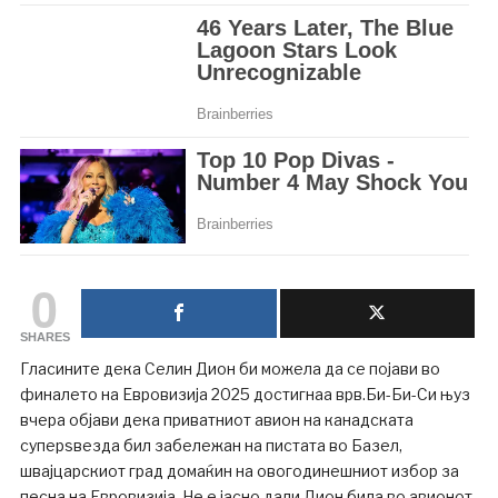
0
SHARES
Гласините дека Селин Дион би можела да се појави во
финалето на Евровизија 2025 достигнаа врв.Би-Би-Си њуз
вчера објави дека приватниот авион на канадската
суперѕвезда бил забележан на пистата во Базел,
швајцарскиот град домаќин на овогодинешниот избор за
песна на Евровизија. Не е јасно дали Дион била во авионот,