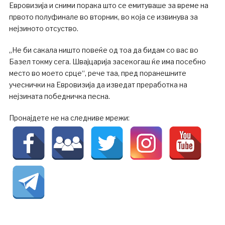
Евровизија и сними порака што се емитуваше за време на
првото полуфинале во вторник, во која се извинува за
нејзиното отсуство.
„Не би сакала ништо повеќе од тоа да бидам со вас во
Базел токму сега. Швајцарија засекогаш ќе има посебно
место во моето срце“, рече таа, пред поранешните
учеснички на Евровизија да изведат преработка на
нејзината победничка песна.
Пронајдете не на следниве мрежи: