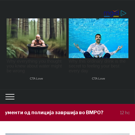
ција завршија во ВМРО?
Под покрови
12 hours ago