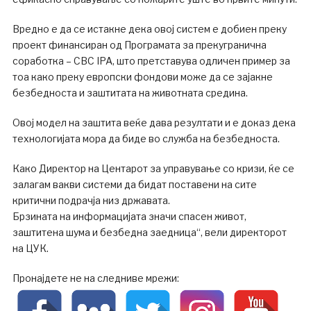
Вредно е да се истакне дека овој систем е добиен преку
проект финансиран од Програмата за прекугранична
соработка – CBC IPA, што претставува одличен пример за
тоа како преку европски фондови може да се зајакне
безбедноста и заштитата на животната средина.
Овој модел на заштита веќе дава резултати и е доказ дека
технологијата мора да биде во служба на безбедноста.
Како Директор на Центарот за управување со кризи, ќе се
залагам вакви системи да бидат поставени на сите
критични подрачја низ државата.
Брзината на информацијата значи спасен живот,
заштитена шума и безбедна заедница“, вели директорот
на ЦУК.
Пронајдете не на следниве мрежи: