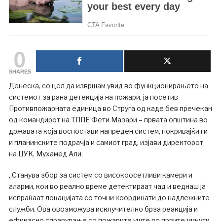
0
SHARES
Денеска, со цел да извршам увид во функционирањето на
системот за рана детекција на пожари, ја посетив
Противпожарната единица во Струга од каде бев пречекан
од командирот на ТППЕ Фети Мазари – првата општина во
државата која воспостави напреден систем, покривајќи ги
и планинските подрачја и самиот град, изјави директорот
на ЦУК, Мухамед Али.
„Станува збор за систем со високоосетливи камери и
аларми, кои во реално време детектираат чад и веднаш ја
испраќаат локацијата со точни координати до надлежните
служби. Ова овозможува исклучително брза реакција и
ефикасно справување со пожарите уште во првите минути.