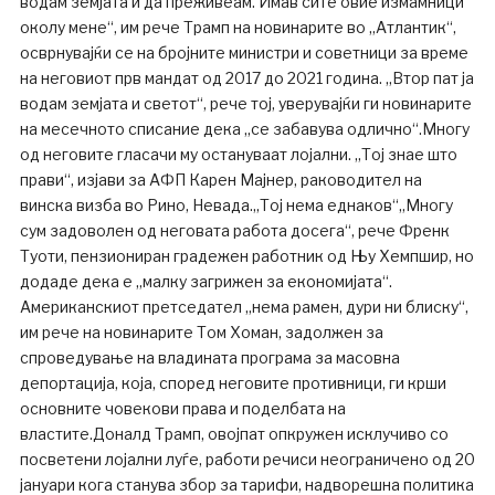
водам земјата и да преживеам. Имав сите овие измамници
околу мене“, им рече Трамп на новинарите во „Атлантик“,
осврнувајќи се на бројните министри и советници за време
на неговиот прв мандат од 2017 до 2021 година. „Втор пат ја
водам земјата и светот“, рече тој, уверувајќи ги новинарите
на месечното списание дека „се забавува одлично“.Многу
од неговите гласачи му остануваат лојални. „Тој знае што
прави“, изјави за АФП Карен Мајнер, раководител на
винска визба во Рино, Невада.„Тој нема еднаков“„Многу
сум задоволен од неговата работа досега“, рече Френк
Туоти, пензиониран градежен работник од Њу Хемпшир, но
додаде дека е „малку загрижен за економијата“.
Американскиот претседател „нема рамен, дури ни блиску“,
им рече на новинарите Том Хоман, задолжен за
спроведување на владината програма за масовна
депортација, која, според неговите противници, ги крши
основните човекови права и поделбата на
властите.Доналд Трамп, овојпат опкружен исклучиво со
посветени лојални луѓе, работи речиси неограничено од 20
јануари кога станува збор за тарифи, надворешна политика