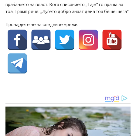
враќањето на власт. Кога списанието „Тајм“ го праша за
тоа, Трамп рече: „Луѓето добро знаат дека тоа беше шега“.
Пронајдете не на следниве мрежи: