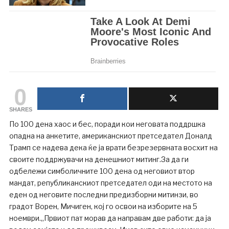
0
SHARES
По 100 дена хаос и бес, поради кои неговата поддршка
опадна на анкетите, американскиот претседател Доналд
Трамп се надева дека ќе ја врати безрезервната восхит на
своите поддржувачи на денешниот митинг.За да ги
одбележи симболичните 100 дена од неговиот втор
мандат, републиканскиот претседател оди на местото на
еден од неговите последни предизборни митинзи, во
градот Ворен, Мичиген, кој го освои на изборите на 5
ноември.„Првиот пат морав да направам две работи: да ја