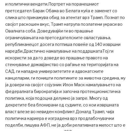
и политички вендети.Портрет на поранешниот
претседател Барак Обама во Белата куќа е заменет со
слика што прикажува обид за атентат врз Трамп. Познат по
својот раскошен вкус, Трамп натрупа позлатени украси во
Овалната соба. Доведувајќи ги во прашање
ограничувањата на претседателските овластувања,
републиканецот досега потпиша повеќе од 140 извршни
наредби.Драстично намалување на поддршкатаТој ги
искористи за да го доведе во прашање правото на
стекнување државјанство со раѓање на територијата на
САД, ги нападна универзитетите и адвокатските
канцеларии, ги поништи политиките за животна средина, му
ја довери на својот сојузник Илон Маск намалувањето на
федералната бирократија и започна протекционистичка
политика, која подоцна делумно ја запре. Многу од
декретите беа блокирани од судиите, со кои извршната
власт влезе во невиден конфликт.Доналд Трамп, чија
политичка кариера е изградена врз продлабочувачки
поделби, пишува АФП, не ја доби релативната милост што е