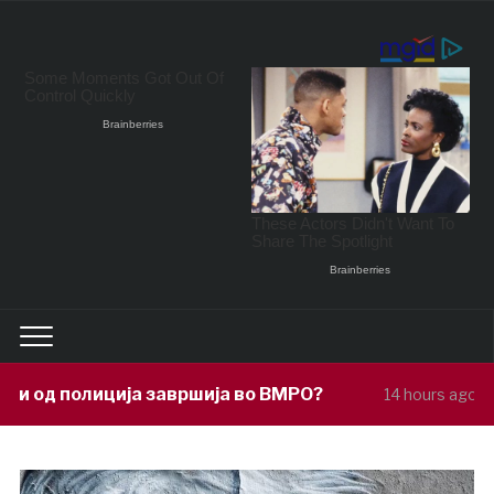
авршија во ВМРО?
Под покровителств
14 hours ago