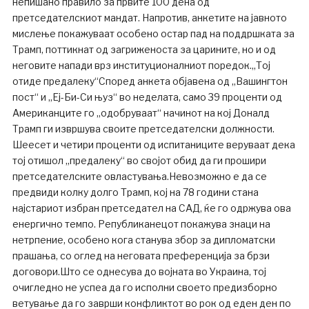
непишано правило за првите 100 дена од
претседателскиот мандат. Напротив, анкетите на јавното
мислење покажуваат особено остар пад на поддршката за
Трамп, поттикнат од загриженоста за царините, но и од
неговите напади врз институционалниот поредок.„Тој
отиде предалеку“Според анкета објавена од „Вашингтон
пост“ и „Еј-Би-Си њуз“ во неделата, само 39 проценти од
Американците го „одобруваат“ начинот на кој Доналд
Трамп ги извршува своите претседателски должности.
Шеесет и четири проценти од испитаниците веруваат дека
тој отишол „предалеку“ во својот обид да ги прошири
претседателските овластувања.Невозможно е да се
предвиди колку долго Трамп, кој на 78 години стана
најстариот избран претседател на САД, ќе го одржува ова
енергично темпо. Републиканецот покажува знаци на
нетрпение, особено кога станува збор за дипломатски
прашања, со оглед на неговата преференција за брзи
договори.Што се однесува до војната во Украина, тој
очигледно не успеа да го исполни своето предизборно
ветување да го заврши конфликтот во рок од еден ден по