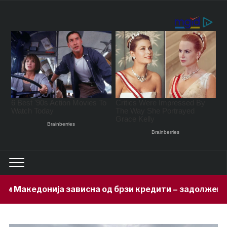
сна од брзи кредити – задолжени 333 милиони евра за