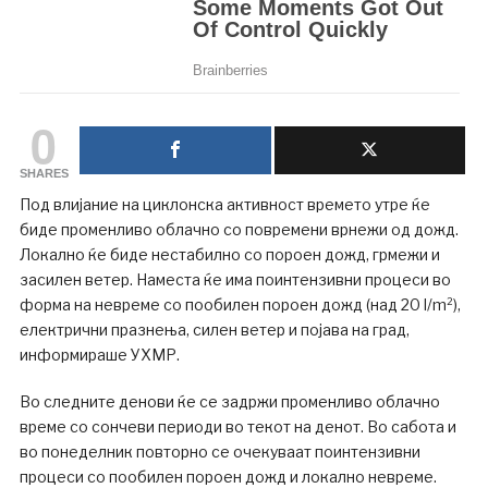
0
SHARES
Под влијание на циклонска активност времето утре ќе
биде променливо облачно со повремени врнежи од дожд.
Локално ќе биде нестабилно со пороен дожд, грмежи и
засилен ветер. Наместа ќе има поинтензивни процеси во
форма на невреме со пообилен пороен дожд (над 20 l/m²),
електрични празнења, силен ветер и појава на град,
информираше УХМР.
Во следните денови ќе се задржи променливо облачно
време со сончеви периоди во текот на денот. Во сабота и
во понеделник повторно се очекуваат поинтензивни
процеси со пообилен пороен дожд и локално невреме.