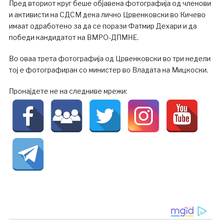
Пред вториот круг беше објавена фотографија од членови
и активисти на СДСМ дека лично Црвенковски во Кичево
имаат одработено за да се порази Фатмир Дехари и да
победи кандидатот на ВМРО-ДПМНЕ.
Во оваа трета фотографија од Црвенковски во три недели
тој е фотографиран со министер во Владата на Мицкоски.
Пронајдете не на следниве мрежи: