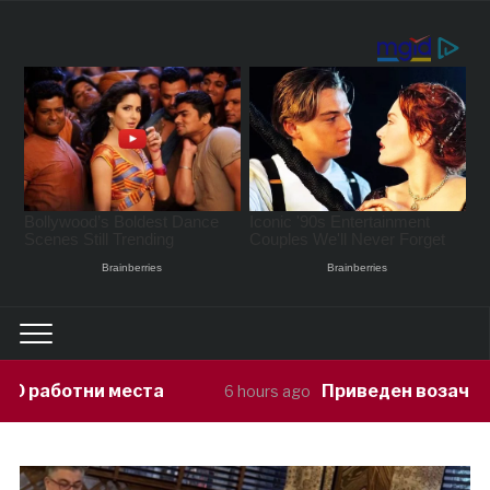
Приведен возач кој ја предизвикал н
6 hours ago