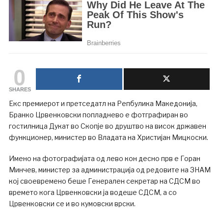
0
SHARES
Екс премиерот и претседатл на Репбулика Македонија,
Бранко Црвенковски попладнево е фотграфиран во
гостилница Дукат во Скопје во друштво на висок државен
функционер, министер во Владата на Христијан Мицкоски.
Имено на фотографијата од лево кон десно прв е Горан
Минчев, министер за администрација од редовите на ЗНАМ
кој своевремено беше Генерален секретар на СДСМ во
времето кога Црвенковски ја водеше СДСМ, а со
Црвенковски се и во кумовски врски.