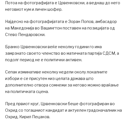
Потоа на фотографијата е Црвенковски, а веднаш до него
неговиот кум и личен шофер.
Најдесно на фотографијатата е Зоран Попов, амбасадор
на Македонија во Вашингтон поставен на позицијата од
Стево Пендаровски.
Бранко Црвенковски веќе неколку години го има
замрзнато своето членство во матичната партија СДСМ, а
подолг период не е политички активен.
Сепак изминативе неколку недели околу локалните
избори е се присутен низ целата држава што
дополнително отвора сомнежи за негово можно враќање
на политичката сцена.
Пред првиот круг, Црвенковски беше фотографиран во
Охрид со тогашниот кандидат и актуелен градоначалник на
Охрид, Кирил Пецаков.