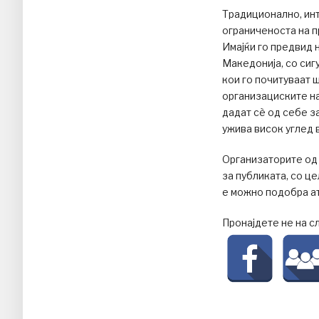
Традиционално, инт
ограниченоста на п
Имајќи го предвид 
Македонија, со сиг
кои го почитуваат ш
организациските на
дадат сѐ од себе за
ужива висок углед 
Организаторите од
за публиката, со ц
е можно подобра а
Пронајдете не на с