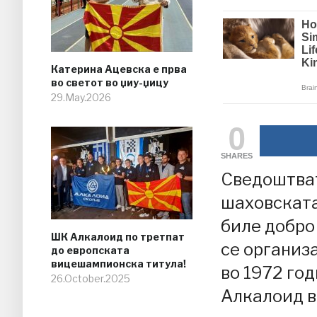
Катерина Ацевска е прва
во светот во џиу-џицу
29.May.2026
0
SHARES
Сведоштват
шаховската
биле добро
ШК Алкалоид по третпат
се организ
до европската
вицешампионска титула!
во 1972 го
26.October.2025
Алкалоид в