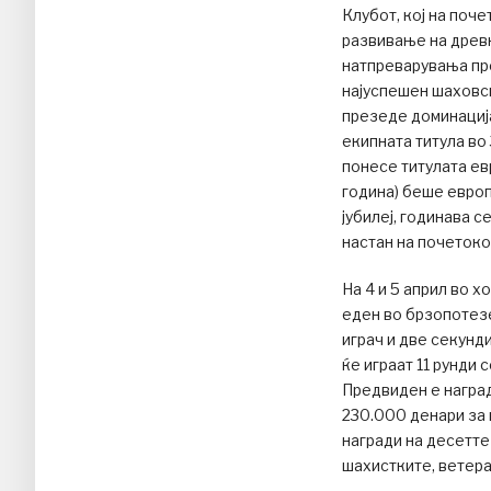
Клубот, кој на поч
развивање на древн
натпреварувања про
најуспешен шаховск
презеде доминација
екипната титула во
понесе титулата ев
година) беше евро
јубилеј, годинава 
настан на почетоко
На 4 и 5 април во 
еден во брзопотезен
играч и две секунди
ќе играат 11 рунди 
Предвиден е наград
230.000 денари за 
награди на десетте
шахистките, ветеран