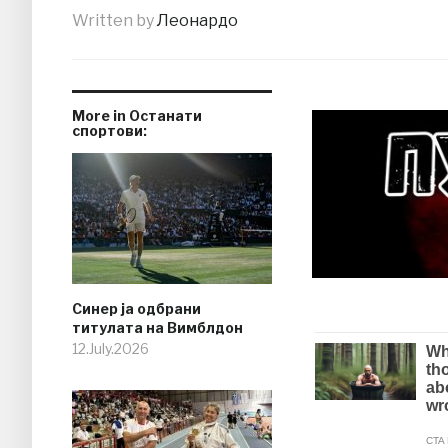
Written by
Леонардо
More in Останати
спортови:
Синер ја одбрани
титулата на Вимблдон
12.July.2026