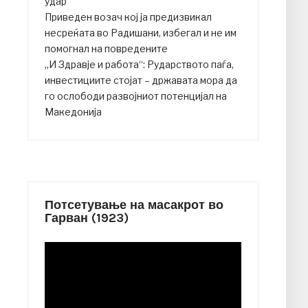
удар
Приведен возач кој ја предизвикал
несреќата во Радишани, избегал и не им
помогнал на повредените
„И Здравје и работа“: Рударството паѓа,
инвестициите стојат – државата мора да
го ослободи развојниот потенцијал на
Македонија
Потсетување на масакрот во
Гарван (1923)
Video
Player