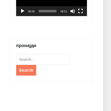
00:00
08:51
пронајди