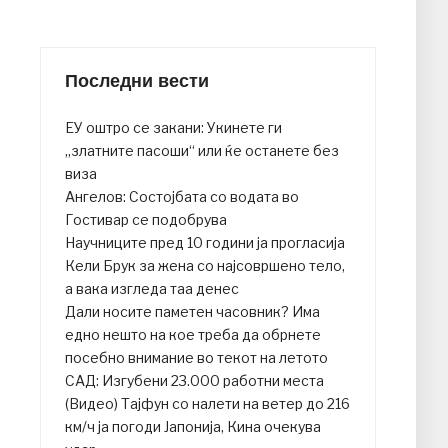
Последни вести
ЕУ оштро се закани: Укинете ги
„златните пасоши“ или ќе останете без
виза
Ангелов: Состојбата со водата во
Гостивар се подобрува
Научниците пред 10 години ја прогласија
Кели Брук за жена со најсовршено тело,
а вака изгледа таа денес
Дали носите паметен часовник? Има
едно нешто на кое треба да обрнете
посебно внимание во текот на летото
САД: Изгубени 23.000 работни места
(Видео) Тајфун со налети на ветер до 216
км/ч ја погоди Јапонија, Кина очекува