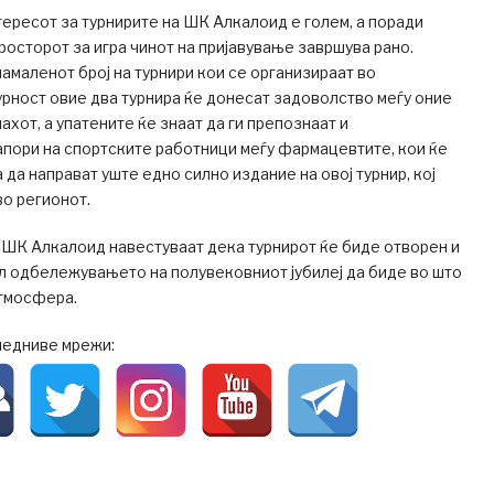
ересот за турнирите на ШК Алкалоид е голем, а поради
росторот за игра чинот на пријавување завршува рано.
намаленот број на турнири кои се организираат во
урност овие два турнира ќе донесат задоволство меѓу оние
ахот, а упатените ќе знаат да ги препознаат и
пори на спортските работници меѓу фармацевтите, кои ќе
 да направат уште едно силно издание на овој турнир, кој
во регионот.
 ШК Алкалоид навестуваат дека турнирот ќе биде отворен и
ел одбележувањето на полувековниот јубилеј да биде во што
тмосфера.
ледниве мрежи: