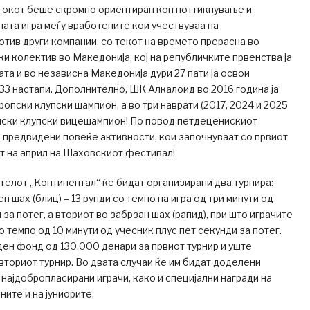
етокот беше скромно ориентиран кон поттикнување и
ата игра меѓу вработените кои учествуваа на
тив други компании, со текот на времето прерасна во
и колектив во Македонија, кој на републичките првенства ја
та и во независна Македонија дури 27 пати ја освои
 33 настапи. Дополнително, ШК Алкалоид во 2016 година ја
ропски клупски шампион, а во три наврати (2017, 2024 и 2025
пски клупски вицешампион! По повод петдеценискиот
се предвидени повеќе активности, кои започнуваат со првиот
т на април на Шаховскиот фестивал!
хотелот „Континентал“ ќе бидат организирани два турнира:
 шах (блиц) – 13 рунди со темпо на игра од три минути од
 за потег, а вториот во забрзан шах (рапид), при што играчите
со темпо од 10 минути од учесник плус пет секунди за потег.
ен фонд од 130.000 денари за првиот турнир и уште
вториот турнир. Во двата случаи ќе им бидат доделени
 најдобропласирани играчи, како и специјални награди на
ите и на јуниорите.