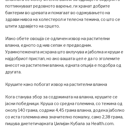
поттикнуваат редовното варење, ги хранат добрите
бактерии во цревата и помагаат во одржувањето на
здрави нивоа на холестерол и телесна тежина, со што се
штити здравјето на срцето.
Иако обете овошја се одличен извор на растителни
влакна, едното од нив сепак е предводник.
Урамнотежената исхрана што вклучува и јаболка и круши е
најдобриот пристап, но ако вашата цел е да го зголемите
внесот на растителни влакна, едната опција е подобра од
другата.
Крушите како побогат извор на растителни влакна
Кога станува збор за содржината на влакна, крушите се
јасни победници. Круша со средна големина, со тежина од
околу 140 грама, содржи 4,45 грама влакна, додека јаболко
со иста големина има значително помалку, само 2,38 грама,
пишува диететичарката Џилијан Кубала за Health.com.