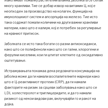
Иако имаат помалку растителни влакна, јаболката се сепак
многу хранливи. Тие се добар извор на витамин Ц, кој е
неопходен за производство на колаген, функција на
имунолошкиот систем и апсорпција на железо. Тие исто
така содржат помали количини на други важни хранливи
материи, како што е калиум, кој е потребен за регулирање
на крвниот притисок.
Јаболката се исто така богати со разни антиоксиданси,
како што се полифеноли како што се гални, хлорогени и
ферулни киселини, кои ги штитат клетките од оксидативно
оштетување.
Истражувањата покажаа дека редовната консумација на
јаболка може да ги намали воспалителните маркери како
што е Ц-реактивниот протеин (CRP), да ги намали
факторите на ризик за срцеви заболувања како што се
LDL холестеролот и триглицеридите, и да го намали
ризикот од некои видови рак, вклучувајќи го и ракот на
дојка.