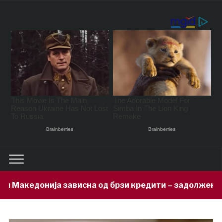
исна од брзи кредити – задолжени 333 милиони евра з