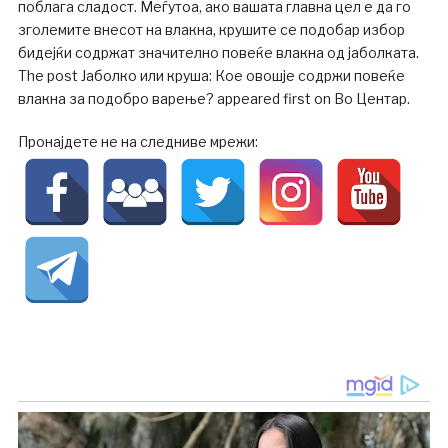
поблага сладост. Меѓутоа, ако вашата главна цел е да го
зголемите внесот на влакна, крушите се подобар избор
бидејќи содржат значително повеќе влакна од јаболката.
The post Јаболко или круша: Кое овошје содржи повеќе
влакна за подобро варење? appeared first on Во Центар.
Пронајдете не на следниве мрежи: