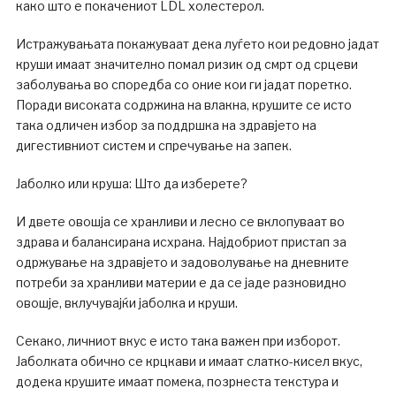
како што е покачениот LDL холестерол.
Истражувањата покажуваат дека луѓето кои редовно јадат
круши имаат значително помал ризик од смрт од срцеви
заболувања во споредба со оние кои ги јадат поретко.
Поради високата содржина на влакна, крушите се исто
така одличен избор за поддршка на здравјето на
дигестивниот систем и спречување на запек.
Јаболко или круша: Што да изберете?
И двете овошја се хранливи и лесно се вклопуваат во
здрава и балансирана исхрана. Најдобриот пристап за
одржување на здравјето и задоволување на дневните
потреби за хранливи материи е да се јаде разновидно
овошје, вклучувајќи јаболка и круши.
Секако, личниот вкус е исто така важен при изборот.
Јаболката обично се крцкави и имаат слатко-кисел вкус,
додека крушите имаат помека, позрнеста текстура и