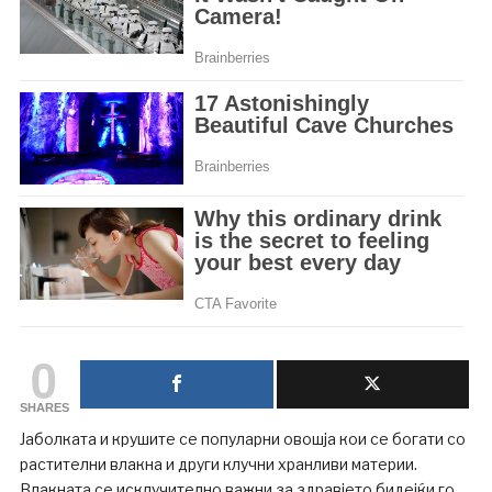
0
SHARES
Јаболката и крушите се популарни овошја кои се богати со
растителни влакна и други клучни хранливи материи.
Влакната се исклучително важни за здравјето бидејќи го