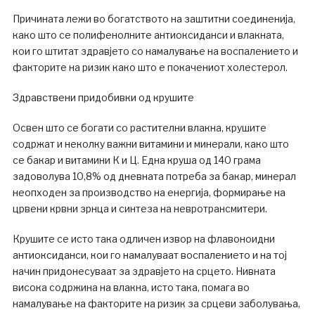
Причината лежи во богатството на заштитни соединенија,
како што се полифенолните антиоксиданси и влакната,
кои го штитат здравјето со намалување на воспалението и
факторите на ризик како што е покачениот холестерол.
Здравствени придобивки од крушите
Освен што се богати со растителни влакна, крушите
содржат и неколку важни витамини и минерали, како што
се бакар и витамини К и Ц. Една круша од 140 грама
задоволува 10,8% од дневната потреба за бакар, минерал
неопходен за производство на енергија, формирање на
црвени крвни зрнца и синтеза на невротрансмитери.
Крушите се исто така одличен извор на флавоноидни
антиоксиданси, кои го намалуваат воспалението и на тој
начин придонесуваат за здравјето на срцето. Нивната
висока содржина на влакна, исто така, помага во
намалување на факторите на ризик за срцеви заболувања,