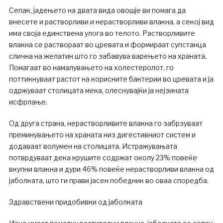
Сепак, јадењето на двата вида овошје ви помага да
внесете и растворливи и нерастворливи влакна, а секој вид
има своја единствена улога во телото. Растворливите
влакна се раствораат во цревата и формираат супстанца
слична на желатин што го забавува варењето на храната.
Помагаат во намалувањето на холестеролот, го
поттикнуваат растот на корисните бактерии во цревата и ја
одржуваат столицата мека, олеснувајќи ја нејзината
исфрлање.
Од друга страна, нерастворливите влакна го забрзуваат
преминувањето на храната низ дигестивниот систем и
додаваат волумен на столицата. Истражувањата
потврдуваат дека крушите содржат околу 23% повеќе
вкупни влакна и дури 46% повеќе нерастворливи влакна од
јаболката, што ги прави јасен победник во оваа споредба.
Здравствени придобивки од јаболката