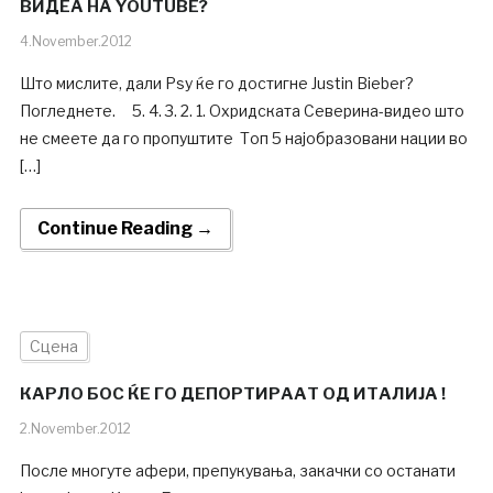
ВИДЕА НА YOUTUBE?
4.November.2012
Што мислите, дали Psy ќе го достигне Justin Bieber?
Погледнете. 5. 4. 3. 2. 1. Oхридската Северина-видео што
не смеете да го пропуштите Топ 5 најобразовани нации во
[…]
Continue Reading →
Сцена
КАРЛО БОС ЌЕ ГО ДЕПОРТИРААТ ОД ИТАЛИЈА !
2.November.2012
После многуте афери, препукувања, закачки со останати