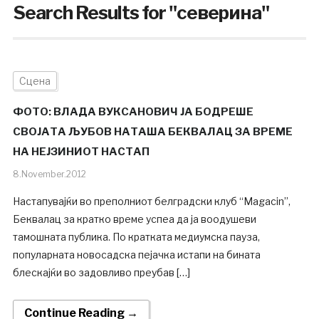
Search Results for
"северина"
Сцена
ФОТО: ВЛАДА ВУКСАНОВИЧ ЈА БОДРЕШЕ
СВОЈАТА ЉУБОВ НАТАША БЕКВАЛАЦ ЗА ВРЕМЕ
НА НЕЈЗИНИОТ НАСТАП
8.November.2012
Настапувајќи во преполниот белградски клуб “Magacin”,
Беквалац за кратко време успеа да ја воодушеви
тамошната публика. По кратката медиумска пауза,
популарната новосадска пејачка истапи на бината
блескајќи во задовливо преубав […]
Continue Reading →