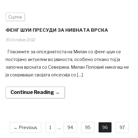
Сцена
ФЕНГ ШУИ ПРЕСУДИ ЗА НИВНАТА ВРСКА
30.October.2012
Гласините за опседнатоста на Милан со фенг-шуи се
постојано актуелни во јавноста, особено откако тој ја
започна врската со Северина. Милан Поповиќ никогаш не
ја сокриваше својата опсесија со […]
Continue Reading →
← Previous
1
…
94
95
96
97