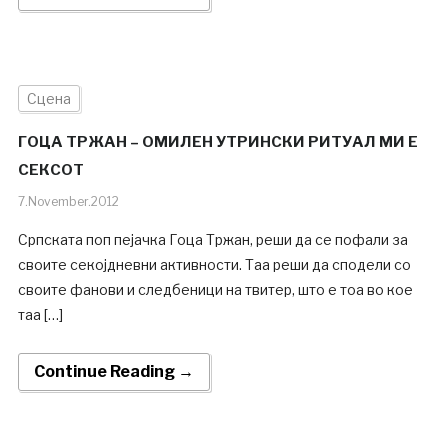
Сцена
ГОЦА ТРЖАН – ОМИЛЕН УТРИНСКИ РИТУАЛ МИ Е
СЕКСОТ
7.November.2012
Српската поп пејачка Гоца Тржан, реши да се пофали за
своите секојдневни активности. Таа реши да сподели со
своите фанови и следбеници на твитер, што е тоа во кое
таа […]
Continue Reading →