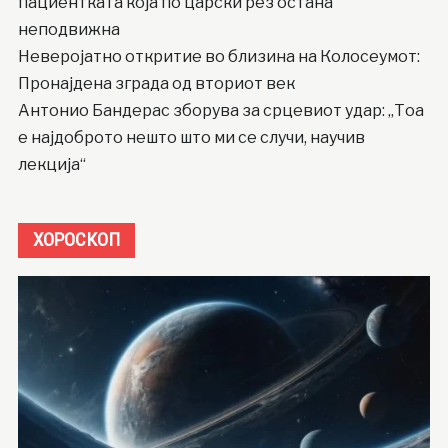
пациентката која по царски рез остана
неподвижна
Неверојатно откритие во близина на Колосеумот:
Пронајдена зграда од вториот век
Антонио Бандерас зборува за срцевиот удар: „Тоа
е најдоброто нешто што ми се случи, научив
лекција“
ХОРОСКОП