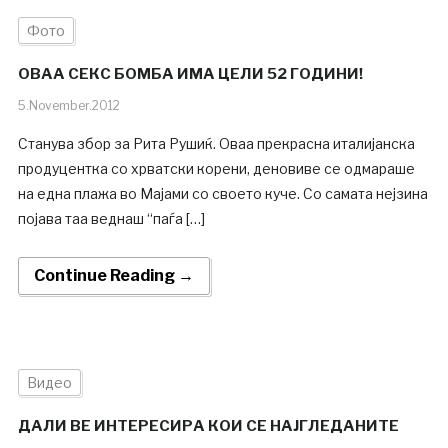
Фото
ОВАА СЕКС БОМБА ИМА ЦЕЛИ 52 ГОДИНИ!
5.November.2012
Станува збор за Рита Рушиќ. Оваа прекрасна италијанска
продуцентка со хрватски корени, деновиве се одмараше
на една плажа во Мајами со своето куче. Со самата нејзина
појава таа веднаш “паѓа […]
Continue Reading →
Видео
ДАЛИ ВЕ ИНТЕРЕСИРА КОИ СЕ НАЈГЛЕДАНИТЕ