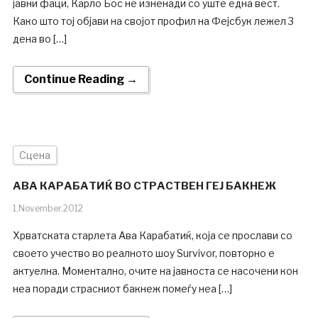
јавни фаци, Карло Бос не изненади со уште една вест.
Како што тој објави на својот профил на Фејсбук лежел 3
дена во […]
Continue Reading →
Сцена
АВА КАРАБАТИЌ ВО СТРАСТВЕН ГЕЈ БАКНЕЖ
1.November.2012
Хрватската старлета Ава Карабатиќ, која се прослави со
своето учество во реалното шоу Survivor, повторно е
актуелна. Моментално, очите на јавноста се насочени кон
неа поради страсниот бакнеж помеѓу неа […]