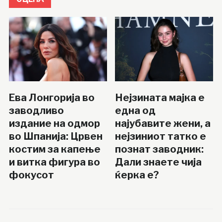
Ева Лонгорија во
Нејзината мајка е
заводливо
една од
издание на одмор
најубавите жени, а
во Шпанија: Црвен
нејзиниот татко е
костим за капење
познат заводник:
и витка фигура во
Дали знаете чија
фокусот
ќерка е?