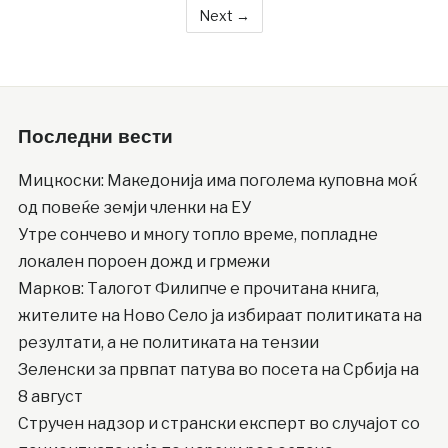
Next →
Последни вести
Мицкоски: Македонија има поголема куповна моќ
од повеќе земји членки на ЕУ
Утре сончево и многу топло време, попладне
локален пороен дожд и грмежи
Марков: Талогот Филипче е прочитана книга,
жителите на Ново Село ја избираат политиката на
резултати, а не политиката на тензии
Зеленски за првпат патува во посета на Србија на
8 август
Стручен надзор и странски експерт во случајот со