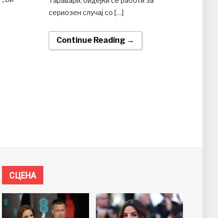
Таравари, бидејќи се работи за
сериозен случај со […]
Continue Reading →
СЦЕНА