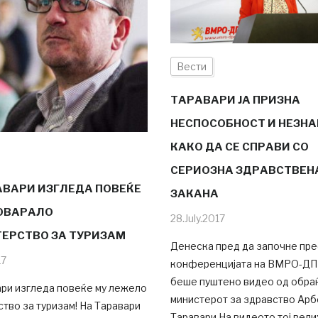
Вести
ТАРАВАРИ ЈА ПРИЗНА
НЕСПОСОБНОСТ И НЕЗН
КАКО ДА СЕ СПРАВИ СО
СЕРИОЗНА ЗДРАВСТВЕН
АВАРИ ИЗГЛЕДА ПОВЕЌЕ
ЗАКАНА
ОВАРАЛО
28.July.2017
ЕРСТВО ЗА ТУРИЗАМ
Денеска пред да започне пре
17
конференцијата на ВМРО-Д
беше пуштено видео од обра
ари изгледа повеќе му лежело
министерот за здравство Арб
тво за туризам! На Таравари
Таравари.На видеото тој вели: