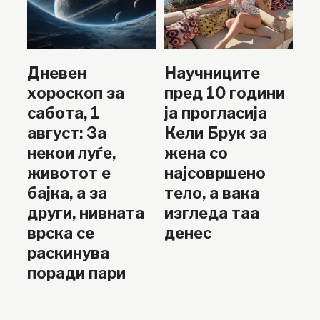
Дневен
Научниците
хороскоп за
пред 10 години
сабота, 1
ја прогласија
август: За
Кели Брук за
некои луѓе,
жена со
животот е
најсовршено
бајка, а за
тело, а вака
други, нивната
изгледа таа
врска се
денес
раскинува
поради пари