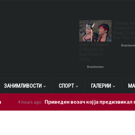
ЗАНИМЛИВОСТИ
СПОРТ
ГАЛЕРИИ
МА
Приведен возач кој ја предизвикал неср
4 hours ago