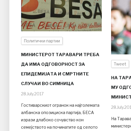
Политички партии
МИНИСТЕРОТ ТАРАВАРИ ТРЕБА
Tweet
ДА ИМА ОДГОВОРНОСТ ЗА
ЕПИДЕМИЈАТА И СМРТНИТЕ
НА ТАР
СЛУЧАИ ВО СИМНИЦА
МУ ОДГ
28.July.2017
МИНИСТ
Гостиварскиот огранок на најголемата
28.July.20
албанска опозициска партија, БЕСА
На Тарав
изрази длабоко сочувство кон
министерс
семејството на починатите од селото