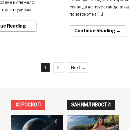
повеќе му лежело
сакал да ве известам дека од
тво за туризам!
почетокот на […]
nue Reading →
Continue Reading →
1
2
Next →
ХОРОСКОП
ЗАНИМЛИВОСТИ