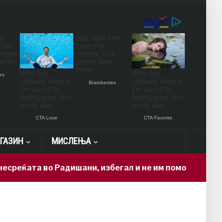
ГАЗИН
МИСЛЕЊА
еќата во Радишани, избегал и не им помогнал на пов