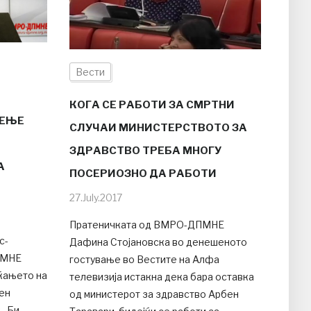
Вести
КОГА СЕ РАБОТИ ЗА СМРТНИ
АЕЊЕ
СЛУЧАИ МИНИСТЕРСТВОТО ЗА
ЗДРАВСТВО ТРЕБА МНОГУ
А
ПОСЕРИОЗНО ДА РАБОТИ
27.July.2017
Пратеничката од ВМРО-ДПМНЕ
с-
Дафина Стојановска во денешеното
ПМНЕ
гостување во Вестите на Алфа
ќањето на
телевизија истакна дека бара оставка
ен
од министерот за здравство Арбен
 „Би