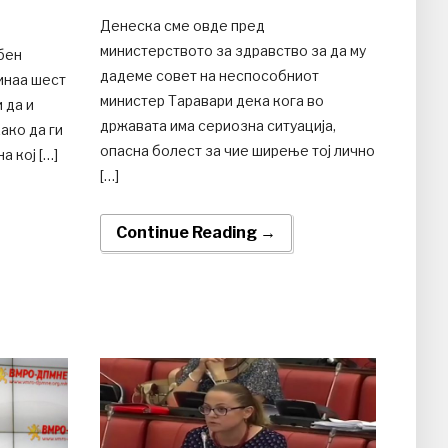
Денеска сме овде пред
министерството за здравство за да му
бен
дадеме совет на неспособниот
инаа шест
министер Таравари дека кога во
 да и
државата има сериозна ситуација,
ако да ги
опасна болест за чие ширење тој лично
а кој […]
[…]
Continue Reading →