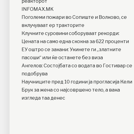
реакторот
INFOMAX.MK
Поголеми пожари во Сопиште и Волково, се
вклучуваат ер тракторите
Клучните суровини соборуваат рекорди:
Цената на само една скокна за 622 проценти
ЕУ оштро се закани: Укинете ги „златните
пасоши“ или ќе останете без виза
Ангелов: Состојбата со водата во Гостивар се
подобрува
Научниците пред 10 години ја прогласија Кели
Брук за жена со најсовршено тело, а вака
изгледа таа денес