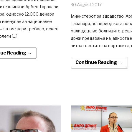
30.August.2017
ките клиники Арбен Таравари
ра, односно 12.000 денари
Министерот за здравство, Ар
е именуван за национален
Таравари, во период кога поч
– за тие пари требало, освен
мали деца во болниците, реши
олеги […]
држи предавања на јавноста к
читаат вестите на порталите, н
nue Reading →
Continue Reading →