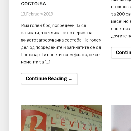
СОСТОЈБА
на скопс
13.February.2019
за 200 ев
месечно 
Има голем број повредени, 13 се
советник 
загинати, а петмина се во сериозна
другите к
животозагрозувачка состоба. Најголем
дел од повредените и загинатите се од
Conti
Гостивар. Ги посетив семејсвата, не се
моменти за […]
Continue Reading →