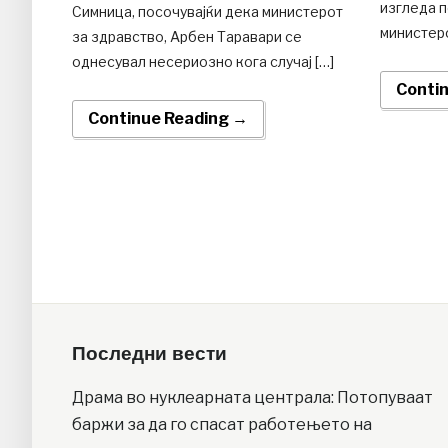
изгледа 
Симница, посочувајќи дека министерот
министерс
за здравство, Арбен Таравари се
однесувал несериозно кога случај […]
Conti
Continue Reading →
Последни вести
Драма во нуклеарната централа: Потопуваат
баржи за да го спасат работењето на