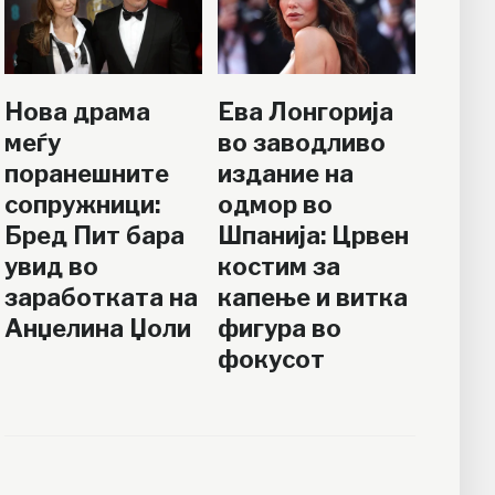
Нова драма
Ева Лонгорија
меѓу
во заводливо
поранешните
издание на
сопружници:
одмор во
Бред Пит бара
Шпанија: Црвен
увид во
костим за
заработката на
капење и витка
Анџелина Џоли
фигура во
фокусот