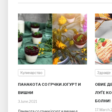
Кулинарство
Здравје
ПАНАКОТА СО ГРЧКИ ЈОГУРТ И
ОВИЕ Д
ВИШНИ
ЛУЃЕ КО
БОЛНИ!
3.June.2021
17.March.
Панакота со грчки јогурт и вишни е