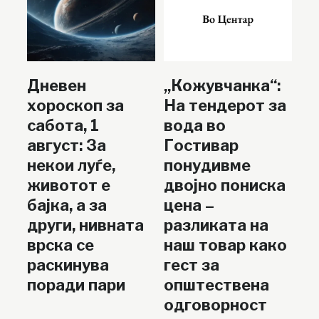
Дневен
„Кожувчанка“:
хороскоп за
На тендерот за
сабота, 1
вода во
август: За
Гостивар
некои луѓе,
понудивме
животот е
двојно пониска
бајка, а за
цена –
други, нивната
разликата на
врска се
наш товар како
раскинува
гест за
поради пари
општествена
одговорност