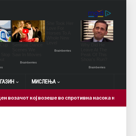
ГАЗИН
МИСЛЕЊА
возачот кој возеше во спротивна насока на автопато