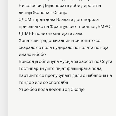
Николоски: Дијаспората доби директна
линија Женева – Скопје
СДСМ тврди дека Владата договорила
прифаќање на Францускиот предлог, ВМРО-
ДПМНЕ вели опозицијата лаже
Хрватски градоначалник и синовите се
скарале со возач, удирале по колата во која
имало и бебе
Брисел ја обвинува Русија за хаосот во Сеута
Гостиварци уште пијат флаширана вода,
партиите се препукуваат дали е набавена на
тендер или со спогодба
Утре без вода делови од Скопје