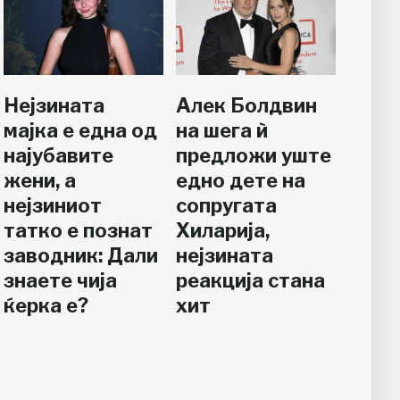
Нејзината
Алек Болдвин
мајка е една од
на шега ѝ
најубавите
предложи уште
жени, а
едно дете на
нејзиниот
сопругата
татко е познат
Хиларија,
заводник: Дали
нејзината
знаете чија
реакција стана
ќерка е?
хит