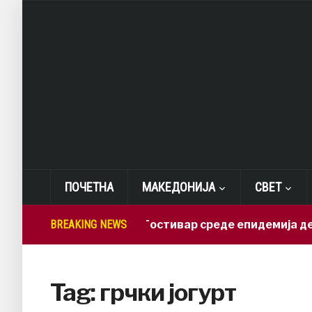
ПОЧЕТНА
МАКЕДОНИЈА
СВЕТ
BREAKING NEWS
СДСМ: Во Гостивар среде епидемија деж
Tag:
грчки јогурт