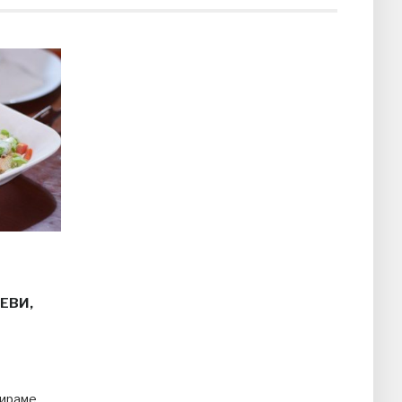
ЕВИ,
Т
бираме