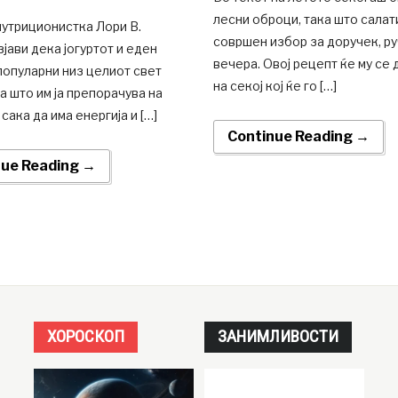
лесни оброци, така што салат
нутриционистка Лори В.
совршен избор за доручек, ру
јави дека јогуртот и еден
вечера. Овој рецепт ќе му се
популарни низ целиот свет
на секој кој ќе го […]
а што им ја препорачува на
 сака да има енергија и […]
Continue Reading →
nue Reading →
ХОРОСКОП
ЗАНИМЛИВОСТИ