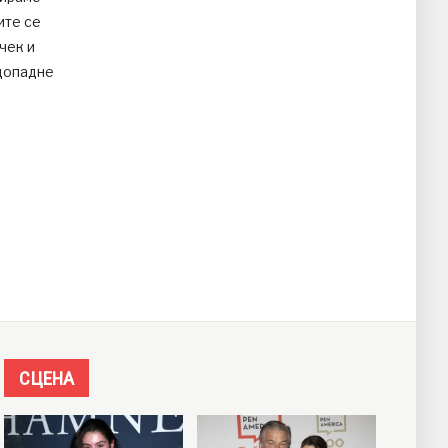
ите се
чек и
 допадне
СЦЕНА