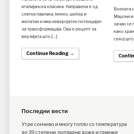
италијанска класика. Направена е од
Воената 
слатка павлака, млеко, шеќер и
Маџони из
желатин и има неверојатен потенцијал
зачин се 
за трансформација. Ова е рецепт за
како хран
верзијата што […]
секој што
Continue Reading →
Conti
Последни вести
Утре сончево и многу топло со температура
до 39 степени, попладне дожд и грмежи