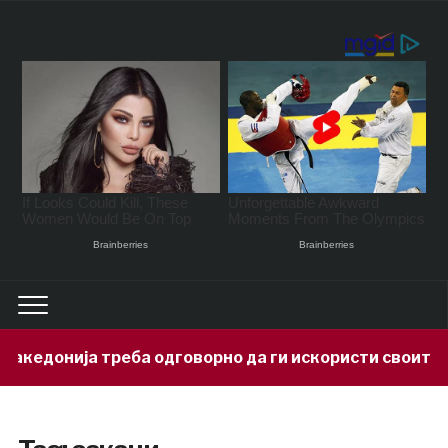
нија треба одговорно да ги искористи своите минер