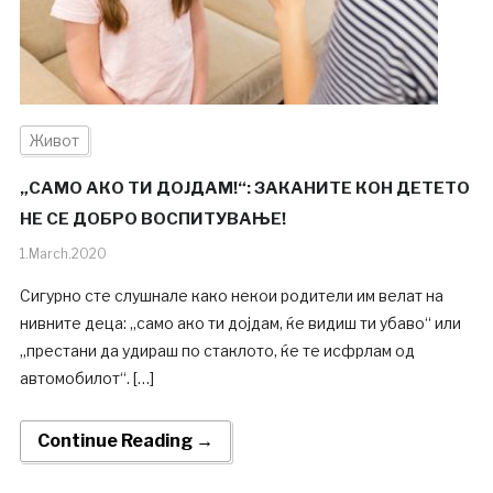
Живот
„САМО АКО ТИ ДОЈДАМ!“: ЗАКАНИТЕ КОН ДЕТЕТО
НЕ СЕ ДОБРО ВОСПИТУВАЊЕ!
1.March.2020
Сигурно сте слушнале како некои родители им велат на
нивните деца: „само ако ти дојдам, ќе видиш ти убаво“ или
„престани да удираш по стаклото, ќе те исфрлам од
автомобилот“. […]
Continue Reading →