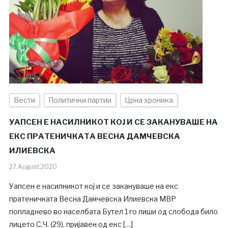
Вести
Политички партии
Црна хроника
УАПСЕН Е НАСИЛНИКОТ КОЈ И СЕ ЗАКАНУВАШЕ НА
ЕКС ПРАТЕНИЧКАТА ВЕСНА ДАМЧЕВСКА
ИЛИЕВСКА
27.August.2020
Уапсен е насилникот кој и се закануваше на екс
пратеничката Весна Дамчевска Илиевска МВР
попладнево во населбата Бутел 1 го лиши од слобода било
лицето С.Ч. (29), пријавен од екс […]