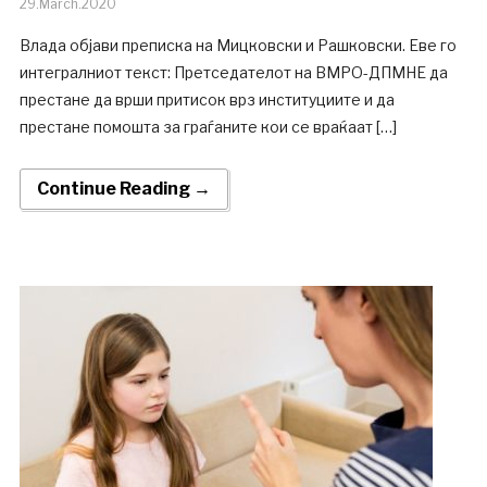
29.March.2020
Влада објави преписка на Мицковски и Рашковски. Еве го
интегралниот текст: Претседателот на ВМРО-ДПМНЕ да
престане да врши притисок врз институциите и да
престане помошта за граѓаните кои се враќаат […]
Continue Reading →