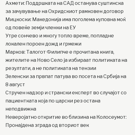
Ахмети: Поддршката на САД останува суштинска
за зачувување на Охридскиот рамковен договор
Мицкоски: Македонија има поголема куповна моќ
од повеќе земји членки на ЕУ
Утре сончево и многу топло време, попладне
локален пороен дожд и грмежи
Марков: Талогот Филипче е прочитана книга,
жителите на Ново Село ја избираат политиката на
резултати, а не политиката на тензии
Зеленски за првпат патува во посета на Србија на
8 август
Стручен надзор и странски експерт во случајот со
пациентката која по царски рез остана
неподвижна
Неверојатно откритие во близина на Колосеумот:
Пронајдена зграда од вториот век