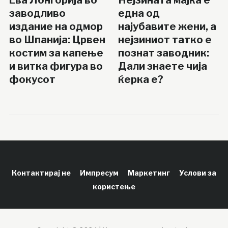
заводливо
една од
издание на одмор
најубавите жени, а
во Шпанија: Црвен
нејзиниот татко е
костим за капење
познат заводник:
и витка фигура во
Дали знаете чија
фокусот
ќерка е?
Контактирај не
Импресум
Маркетинг
Услови за
користење