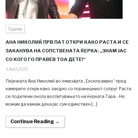
Сцена
АНА НИКОЛИЌ ПРВ ПАТ ОТКРИ КАКО РАСТА И СЕ
ЗАКАНУВА НА СОПСТВЕНАТА ЌЕРКА: „ЗНАМ ЈАС
СО КОГО ГО ПРАВЕВ ТОА ДЕТЕ!“
3.April.2020
Пејачката Ана Николиќ во емисијата „Ексклузивно“ пред
камерите откри како заедно со поранешниот сопруг Раста
се поделени околу воспитувањето на ќерката Тара. -Не
можам да кажам дека јас сум единствен […]
Continue Reading →