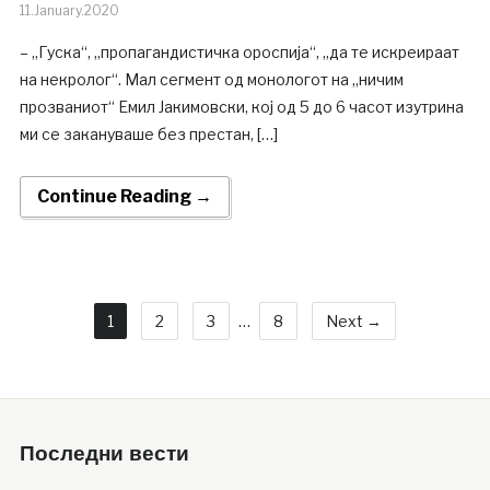
11.January.2020
– „Гуска“, „пропагандистичка ороспија“, „да те искреираат
на некролог“. Мал сегмент од монологот на „ничим
прозваниот“ Емил Јакимовски, кој од 5 до 6 часот изутрина
ми се закануваше без престан, […]
Continue Reading →
1
2
3
…
8
Next →
Последни вести