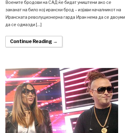
Воените бродови на САД ќе бидат уништени ако се
заканат на било кој ирански брод – изјави началникот на
Иранската револуционерна гарда Иран нема да се двоуми
да се одмазди […]
Continue Reading →