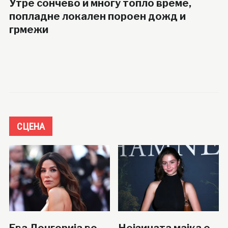
Утре сончево и многу топло време,
попладне локален пороен дожд и
грмежи
СЦЕНА
Ева Лонгорија во
Нејзината мајка е