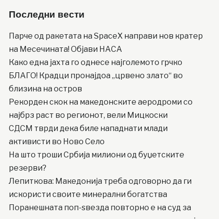
Последни вести
Парче од ракетата на SpaceX направи нов кратер
на Месечината! Објави НАСА
Како една јахта го однесе најголемото грчко
БЛАГО! Крадци пронајдоа „црвено злато“ во
близина на остров
Рекорден скок на македонските аеродроми со
најбрз раст во регионот, вели Мицкоски
СДСМ тврди дека биле нападнати млади
активисти во Ново Село
На што троши Србија милиони од буџетските
резерви?
Лепиткова: Македонија треба одговорно да ги
искористи своите минерални богатства
Поранешната поп-ѕвезда повторно е на суд за