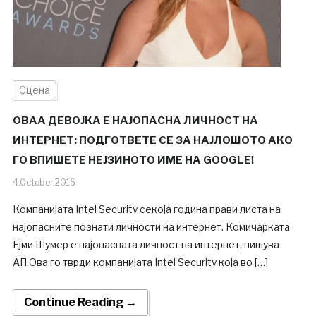
Сцена
ОВАА ДЕВОЈКА Е НАЈОПАСНА ЛИЧНОСТ НА
ИНТЕРНЕТ: ПОДГОТВЕТЕ СЕ ЗА НАЈЛОШОТО АКО
ГО ВПИШЕТЕ НЕЈЗИНОТО ИМЕ НА GOOGLE!
4.October.2016
Компанијата Intel Security секоја година прави листа на
најопасните познати личности на интернет. Комичарката
Ејми Шумер е најопасната личност на интернет, пишува
АП.Ова го тврди компанијата Intel Security која во […]
Continue Reading →