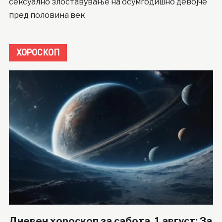
сексуално злоставување на осумгодишно девојче
пред половина век
ХОРОСКОП
Дневен хороскоп за сабота, 1 август: За