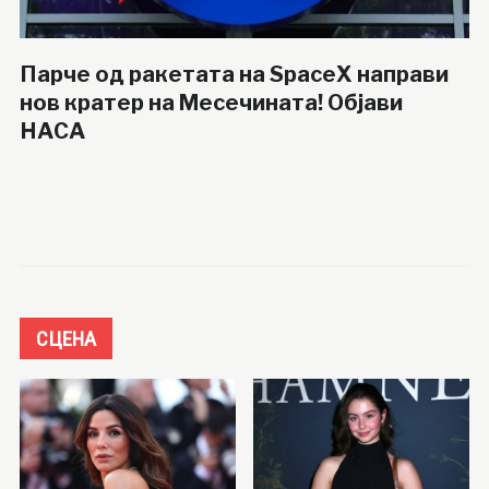
Парче од ракетата на SpaceX направи
нов кратер на Месечината! Објави
НАСА
СЦЕНА