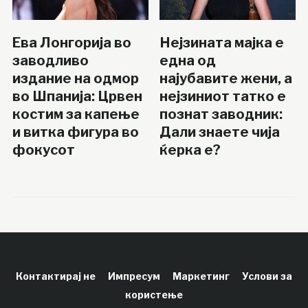
Ева Лонгорија во
Нејзината мајка е
заводливо
една од
издание на одмор
најубавите жени, а
во Шпанија: Црвен
нејзиниот татко е
костим за капење
познат заводник:
и витка фигура во
Дали знаете чија
фокусот
ќерка е?
Контактирај не
Импресум
Маркетинг
Услови за
користење