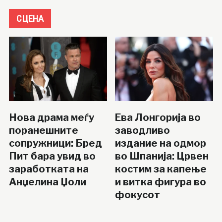
СЦЕНА
Нова драма меѓу
Ева Лонгорија во
поранешните
заводливо
сопружници: Бред
издание на одмор
Пит бара увид во
во Шпанија: Црвен
заработката на
костим за капење
Анџелина Џоли
и витка фигура во
фокусот