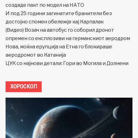
создаде пакт по модел на НАТО
И под 25 години загинатите бранители без
достојно спомен обележје кај Карпалак
(Видео) Возач на автобус го соборил дронот
опремен со експлозиви на германскиот аеродром
Нова, моќна ерупција на Етна го блокираше
аеродромот во Катанија
ЦУК со најнови детали: Гори во Могила и Долнени
ХОРОСКОП