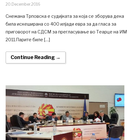
20.December.2016
Снежана Трповска е судијката за која се зборува дека
била искеширана со 400 илјади евра за да гласа за
приговорот на СДСМ за прегласување во Теарце на ИМ
2011.Парите биле […]
Continue Reading →