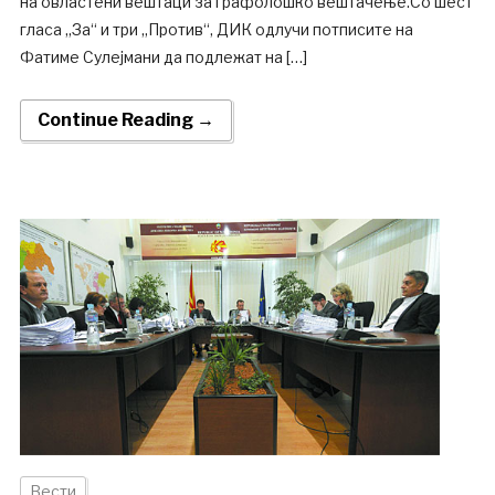
на овластени вештаци за графолошко вештачење.Со шест
гласа „За“ и три „Против“, ДИК одлучи потписите на
Фатиме Сулејмани да подлежат на […]
Continue Reading →
Вести