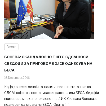
Вести
БОНЕВА: СКАНДАЛОЗНО Е ШТО СДСМ НОСИ
СВЕДОЦИ ЗА ПРИГОВОР КОЈ СЕ ОДНЕСУВА НА
БЕСА
15.December.2016
Кој ја донесе госпоѓата, политичкиот претставник на
СДСМ, кој што и поставуваше прашања или БЕСА, бидејќи
приговорот, подвлече членот на ДИК, Силвана Бонева, е
поднесен од страна на БЕСА.-Ова го […]