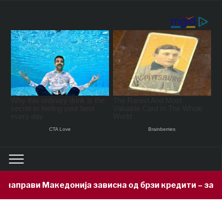
ави Македонија зависна од брзи кредити – задолжени 