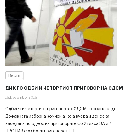
Вести
ДИК ГО ОДБИ И ЧЕТВРТИОТ ПРИГОВОР НА СДСМ
16.December.2016
Одбиен и четвртиот приговор кој СДСМ го поднесе до
Државната изборна комисија, која вчера и денеска
заседава по однос на приговорите.Со 2 гласа ЗА и 7
ПРОТИВ е одбоен приговорот […]