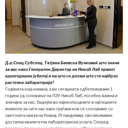
Д-р.Спец.Субспец. Татјана Баевска Вучковиќ што значи
за вас како Генерален Директор на Никоб Лаб првиот
едногодишен јубилеј и на што се должи што сте најбрзо
растечка лабораторија?
Годината која измина, а во сегашната одбележуваме 1
година од основање на ПЗУ Никоб Лаб, посебно важна и
значајна за нас, бидејќи во најнеопходните и најтешките
моменти за сите нас како граѓани кои се соочуваме со
светската криза на Ковид-19 пандемија, овозможивме
достапна квалитетна лабораториска услуга. Според