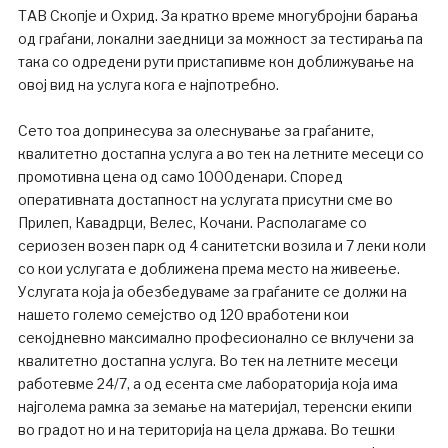
ТАВ Скопје и Охрид. За кратко време многубројни барања
од граѓани, локални заедници за можност за тестирања па
така со одредени рути пристапивме кон доближување на
овој вид на услуга кога е најпотребно.
Сето тоа допринесува за олеснување за граѓаните,
квалитетно достапна услуга а во тек на летните месеци со
промотивна цена од само 1000денари. Според
оперативната достапност на услугата присутни сме во
Прилеп, Кавадрци, Велес, Кочани. Располагаме со
сериозен возен парк од 4 санитетски возила и 7 леки коли
со кои услугата е доближена према место на живеење.
Услугата која ја обезбедуваме за граѓаните се должи на
нашето големо семејство од 120 вработени кои
секојдневно максимално професионално се вклучени за
квалитетно достапна услуга. Во тек на летните месеци
работевме 24/7, а од есента сме лабораторија која има
најголема рамка за земање на материјал, теренски екипи
во градот но и на територија на цела држава. Во тешки