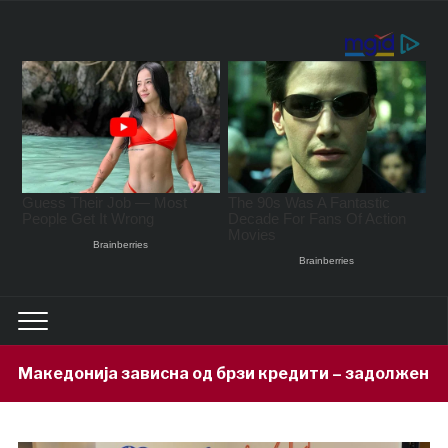
ависна од брзи кредити – задолжени 333 милиони евра