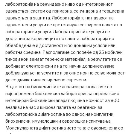
лабораторија на секундарно ниво од интегрираниот
здравствен систем од примарна, секундарна и терциерна
здравствена заштита. Лабораторијата на пазарот на
здравствени услуги се претставува со широка палета на
лабораториски услуги. Лабораториските услуги се
достапни за корисниците во самата лабораторија но
обезбедена е и достапност и во домашни услови или
работна средина. Располагаме со повеќе од 25 мобилни
тимови кои земаат теренски материјал, а резултатите се
добиваат електронски и на тој начин допринесуваме
доближување на услугите и за оние кои не се во можност
да се движат или се времено спречени.
Во делот на биохемиските анализи располагаме со
најсовремена биохемиска лабораториска опрема како
интегриран биохемиски апарат кој има можност за 800
анализи на час и широка палета на реагенси за
лабораториска дијагностика во однос на комплетни
биохемиски, имунолошки и серолошки испитувања.
Молекуларната дијагностика исто така е овозможена со