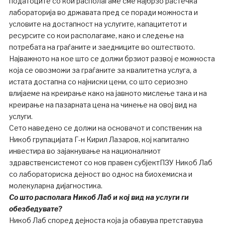
податоците со кои располагаме сме најбрзо растечка
лабораторија во државата пред се поради можноста и
условите на достапност на услугите, капацитетот и
ресурсите со кои располагаме, како и следење на
потребата на граѓаните и заедниците во оштеството.
Најважното на кое што се должи брзиот развој е можноста
која се овозможи за граѓаните за квалитетна услуга, а
истата достапна со најниски цени, со што сериозно
влијаеме на креирање како на јавното мислење така и на
креирање на пазарната цена на чинење на овој вид на
услуги.
Сето наведено се должи на основачот и сопственик на
Никоб групацијата Г-н Кирил Лазаров, кој капитално
инвестира во зајакнување на националниот
здравственсистемот со нов правен субјектПЗУ Никоб Лаб
со лабораториска дејност во однос на биохемиска и
молекуларна дијагностика.
Со што располага Никоб Лаб и кој вид на услуги ги
обезбедувате?
Никоб Лаб според дејноста која ја обавува претставува