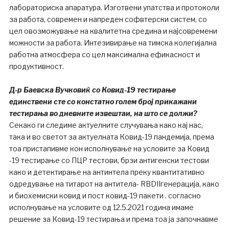
лабораториска апаратура. Изготвени упатства и протоколи
за работа, современ и напреден софвтерски систем, со
цел овозможување на квалитетна средина и најсовремени
можности за работа. Интезивирање на тимска колегијална
работна атмосфера со цел максимална ефикасност и
продуктивност.
Д-р Баевска Вучковиќ со Ковид-19 тестирање
единствени сте со констатно голем број прикажани
тестирања во дневните извештаи, на што се должи?
Секако ги следиме актуелните случувања како кај нас,
така и во светот за актуелната Ковид-19 пандемија, према
тоа пристапивме кон исполнување на условите за Ковид
-19 тестирање со ПЦР тестови, брзи антигенски тестови
како и детектирање на антинтела преку квантитативно
одредување на титарот на антитела- RBDIIгенерација, како
и биохемиски ковид и пост ковид-19 пакети . согласно
исполнување на условите од 12.5.2021 година имаме
решение за Ковид-19 тестирања и према тоа ја започнавме