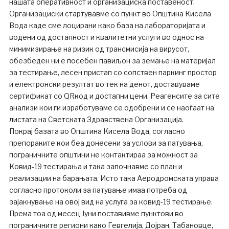
нашата оперативност и организациска поставеност.
Организациски стартувавме со пункт во Општина Кисела
Вода каде сме лоцирани како база на лабораторијата и
водени од достапност и квалитетни услуги во однос на
минимизирање на ризик од трансмисија на вирусот,
обезбеден ни е посебен павиљон за земање на материјал
за тестирање, лесен пристап со сопствен паркинг простор
и електронски резултат во тек на денот, доставуваме
сертификат со QRкод и достапни цени. Реагенсите за сите
анализи кои ги изработуваме се одобрени и се наоѓаат на
листата на Светската Здравствена Организација.
Покрај базата во Општина Кисела Вода, согласно
препораките кои беа донесени за услови за патувања,
пограничните општини не контактираа за можност за
Ковид-19 тестирања и така започнавме со план и
реализации на барањата. Исто така Аеродромската управа
согласно протоколи за патување имаа потреба од
зајакнување на овој вид на услуга за ковид-19 тестирање.
Према тоа од месец Јуни поставивме пунктови во
пограничните региони како Гевгелија, Дојран, Табановце,