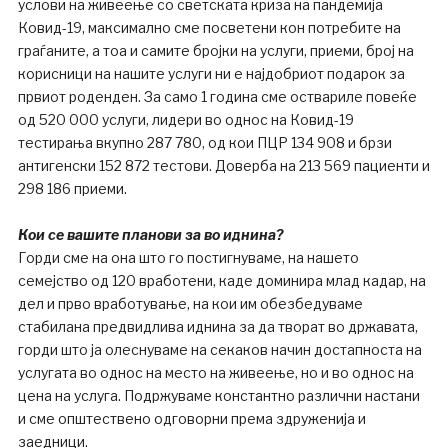
услови на живеење со светската криза на пандемија
Ковид-19, максимално сме посветени кон потребите на
граѓаните, а тоа и самите бројки на услуги, приеми, број на
корисници на нашите услуги ни е најдобриот подарок за
првиот роденден. За само 1 година сме оствариле повеќе
од 520 000 услуги, лидери во однос на Ковид-19
тестирања вкупно 287 780, од кои ПЦР 134 908 и брзи
антигенски 152 872 тестови. Доверба на 213 569 пациенти и
298 186 приеми.
Кои се вашите планови за во иднина?
Горди сме на она што го постигнуваме, на нашето
семејство од 120 вработени, каде доминира млад кадар, на
дел и прво вработување, на кои им обезбедуваме
стабилана предвидлива иднина за да творат во државата,
горди што ја олеснуваме на секаков начин достапноста на
услугата во однос на место на живеење, но и во однос на
цена на услуга. Подржуваме константно различни настани
и сме општествено одговорни према здруженија и
заедници.