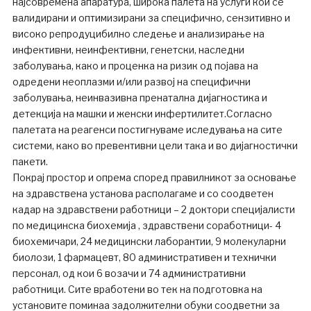
најсовремена апаратура, широка палета на услуги кои се
валидирани и оптимизирани за специфично, сензитивно и
високо репродуцибилно следење и анализирање на
инфективни, неинфективни, генетски, наследни
заболувања, како и проценка на ризик од појава на
одредени неоплазми и/или развој на специфични
заболувања, неинвазивна пренатална дијагностика и
детекција на машки и женски инфертилитет.Согласно
палетата на реагенси постигнуваме иследувања на сите
системи, како во превентивни цели така и во дијагностички
пакети.
Покрај простор и опрема според правилникот за основање
на здравствена установа располагаме и со соодветен
кадар на здравствени работници – 2 доктори специјалисти
по медицинска биохемија , здравствени соработници- 4
биохемичари, 24 медицински лаборантии, 9 молекуларни
биолози, 1 фармацевт, 80 административен и технички
персонал, од кои 6 возачи и 74 административни
работници. Сите вработени во тек на подготовка на
установите поминаа задолжителни обуки соодветни за