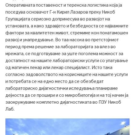
Оперативната поставеност и теренска логистика која ја
поседува основачот Г-н Кирил Лазаров преку Никоб
Групацијата сериозно допринесува во развојот на
установата, а како здравјето и безбедноста се најважните
фактори за квалитетен живот, стремиме кон понатамошен
развој и унапредување. Во таа насока во претстојниот
период према решение за лабораторијата за влез во
мрежата, се подготвуваме за уште поголема можност за
достапност на нашите лабораториски услуги со упатување
од матичен лекар или лекар специјалист. Исто така
согласно задоволството на корисниците на нашите услуги
и потребата се на едно место да се обезбедат
лабораториско дијагностички иследувања планираме
дејноста да се прошири и со микробилогија и на тој начин ја
заокружуваме комплетно дијагностиката во ПЗУ Никоб
Лаб.