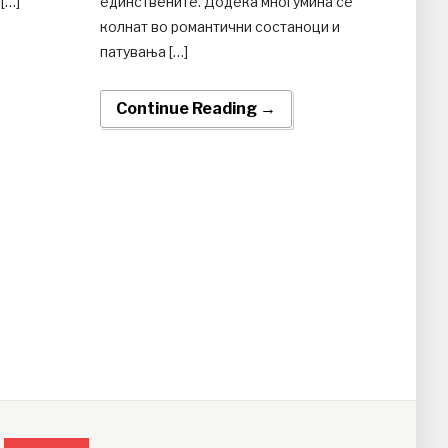
[…]
единствените. Додека многумина се
колнат во романтични состаноци и
патувања […]
Continue Reading →