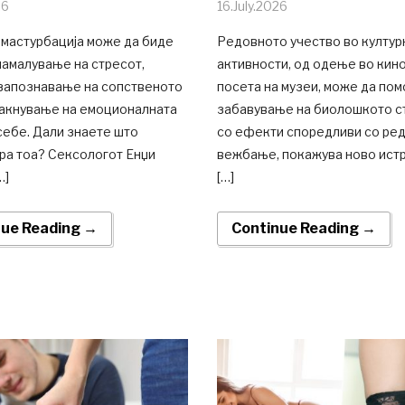
26
16.July.2026
 мастурбација може да биде
Редовното учество во култур
намалување на стресот,
активности, од одење во кин
запознавање на сопственото
посета на музеи, може да пом
јакнување на емоционалната
забавување на биолошкото с
себе. Дали знаете што
со ефекти споредливи со ре
ра тоа? Сексологот Енџи
вежбање, покажува ново ист
…]
[…]
nue Reading →
Continue Reading →