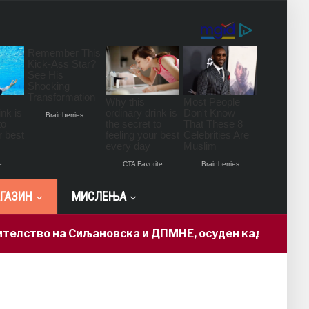
ГАЗИН
МИСЛЕЊА
во на Сиљановска и ДПМНЕ, осуден кадар доби „држа