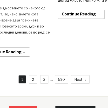
дел од животот на многу луѓе, 
е да останете со некого од
Continue Reading →
. Но, како знаете кога
 време да ја прекинете
 Повеќето врски, дури и во
оследни денови, се во ред: сè
]
nue Reading →
1
2
3
…
590
Next →