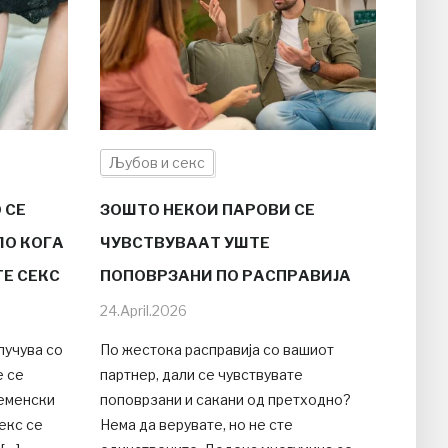
Љубов и секс
 СЕ
ЗОШТО НЕКОИ ПАРОВИ СЕ
ЛО КОГА
ЧУВСТВУВААТ УШТЕ
ТЕ СЕКС
ПОПОВРЗАНИ ПО РАСПРАВИЈА
24.April.2026
лучува со
По жестока расправија со вашиот
е се
партнер, дали се чувствувате
ременски
поповрзани и сакани од претходно?
екс се
Нема да верувате, но не сте