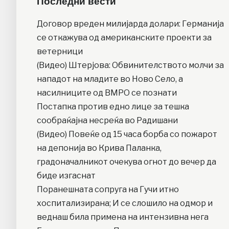
Последни вести
Договор вреден милијарда долари: Германија
се откажува од американските проекти за
ветерници
(Видео) Штерјова: Обвинителството молчи за
нападот на младите во Ново Село, а
насилниците од ВМРО се познати
Постапка против едно лице за тешка
сообраќајна несреќа во Радишани
(Видео) Повеќе од 15 часа борба со пожарот
на депонија во Крива Паланка,
градоначалникот очекува огнот до вечер да
биде изгаснат
Поранешната сопруга на Гучи итно
хоспитализирана; И се слошило на одмор и
веднаш била примена на интензивна нега