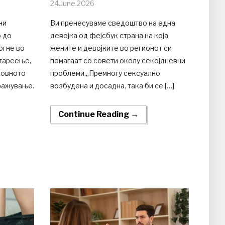
24.June.2026
ни
Ви пренесуваме сведоштво на една
о до
девојка од феjсбук страна на која
огне во
жените и девојките во регионот си
тареење,
помагаат со совети околу секојдневни
довното
проблеми.„Премногу сексуално
ражување.
возбудена и досадна, така би се […]
Continue Reading →