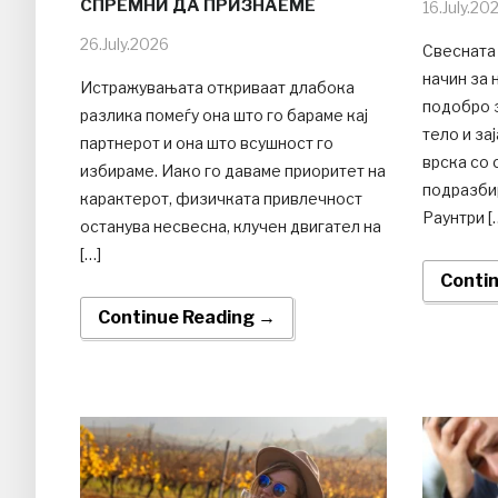
СПРЕМНИ ДА ПРИЗНАЕМЕ
16.July.20
26.July.2026
Свесната
начин за 
Истражувањата откриваат длабока
подобро 
разлика помеѓу она што го бараме кај
тело и за
партнерот и она што всушност го
врска со 
избираме. Иако го даваме приоритет на
подразби
карактерот, физичката привлечност
Раунтри [
останува несвесна, клучен двигател на
[…]
Conti
Continue Reading →