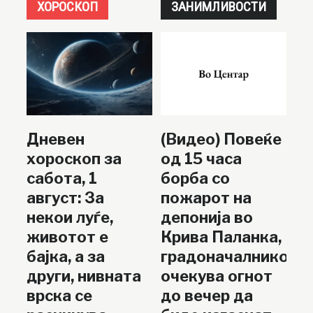
ХОРОСКОП
ЗАНИМЛИВОСТИ
Дневен
(Видео) Повеќе
хороскоп за
од 15 часа
сабота, 1
борба со
август: За
пожарот на
некои луѓе,
депонија во
животот е
Крива Паланка,
бајка, а за
градоначалникот
други, нивната
очекува огнот
врска се
до вечер да