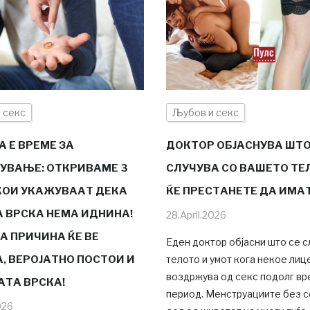
 секс
Љубов и секс
А Е ВРЕМЕ ЗА
ДОКТОР ОБЈАСНУВА ШТО
УВАЊЕ: ОТКРИВАМЕ 3
СЛУЧУВА СО ВАШЕТО ТЕ
КОИ УКАЖУВААТ ДЕКА
ЌЕ ПРЕСТАНЕТЕ ДА ИМА
 ВРСКА НЕМА ИДНИНА!
28.April.2026
А ПРИЧИНА ЌЕ ВЕ
Еден доктор објасни што се с
, ВЕРОЈАТНО ПОСТОИ И
телото и умот кога некое лиц
воздржува од секс подолг в
АТА ВРСКА!
период. Менструациите без с
026