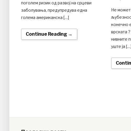
поголем ризик од развој на срцеви
Не может
заболувања, предупредува една
љубезност
голема американска […]
конечно е
врската ?
Continue Reading →
нивните п
уште ја […
Conti