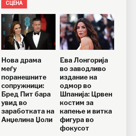
СЦЕНА
Нова драма
Ева Лонгорија
меѓу
во заводливо
поранешните
издание на
сопружници:
одмор во
Бред Пит бара
Шпанија: Црвен
увид во
костим за
заработката на
капење и витка
Анџелина Џоли
фигура во
фокусот