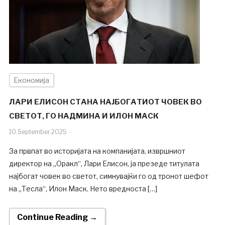
Економија
ЛАРИ ЕЛИСОН СТАНА НАЈБОГАТИОТ ЧОВЕК ВО
СВЕТОТ, ГО НАДМИНА И ИЛОН МАСК
10.September.2025
За првпат во историјата на компанијата, извршниот
директор на „Оракл“, Лари Елисон, ја презеде титулата
најбогат човек во светот, симнувајќи го од тронот шефот
на „Тесла“, Илон Маск. Нето вредноста […]
Continue Reading →