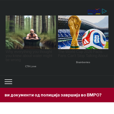
документи од полиција завршија во ВМРО?
16 hou