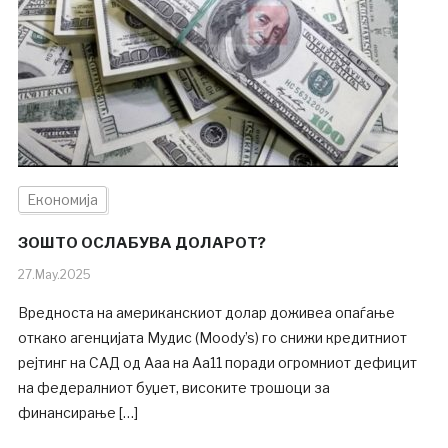
Економија
ЗОШТО ОСЛАБУВА ДОЛАРОТ?
27.May.2025
Вредноста на американскиот долар доживеа опаѓање
откако агенцијата Мудис (Moody’s) го снижи кредитниот
рејтинг на САД од Ааа на Аа11 поради огромниот дефицит
на федералниот буџет, високите трошоци за
финансирање […]