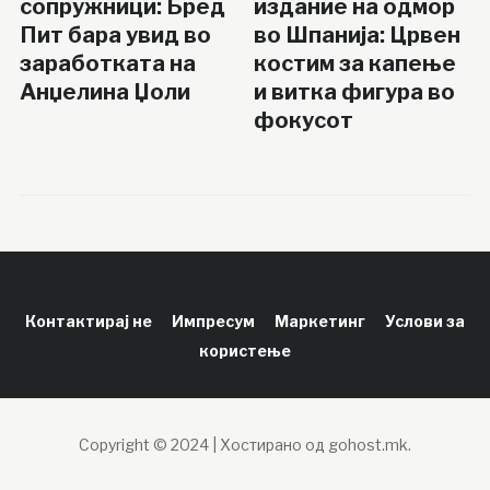
сопружници: Бред
издание на одмор
Пит бара увид во
во Шпанија: Црвен
заработката на
костим за капење
Анџелина Џоли
и витка фигура во
фокусот
Контактирај не
Импресум
Маркетинг
Услови за
користење
Copyright © 2024 | Хостирано од gohost.mk.