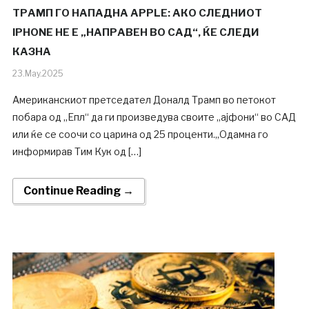
ТРАМП ГО НАПАДНА APPLE: АКО СЛЕДНИОТ
IPHONE НЕ Е „НАПРАВЕН ВО САД“, ЌЕ СЛЕДИ
КАЗНА
23.May.2025
Американскиот претседател Доналд Трамп во петокот
побара од „Епл“ да ги произведува своите „ајфони“ во САД
или ќе се соочи со царина од 25 проценти.„Одамна го
информирав Тим Кук од […]
Continue Reading →