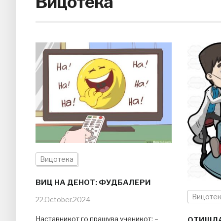
Вицотека
Вицотека
ВИЦ НА ДЕНОТ: ФУДБАЛЕРИ
Вицоте
22.October.2024
Наставникот го прашува ученикот: –
ОТИШЛА