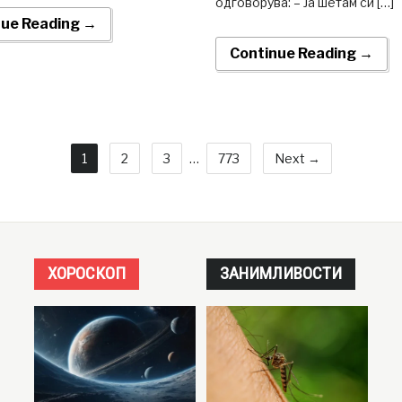
одговорува: – Ја шетам си […]
nue Reading →
Continue Reading →
1
2
3
…
773
Next →
ХОРОСКОП
ЗАНИМЛИВОСТИ