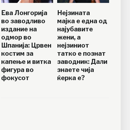
Ева Лонгорија
Нејзината
во заводливо
мајка е една од
издание на
најубавите
одмор во
жени, а
Шпанија: Црвен
нејзиниот
костим за
татко е познат
капење и витка
заводник: Дали
фигура во
знаете чија
фокусот
ќерка е?