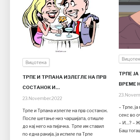
Вицоте
Вицотека
ТРПЕ ЈА
ТРПЕ И ТРПАНА ИЗЛЕГЛЕ НА ПРВ
ВРЕМЕ Н
СОСТАНОК И…
23.Novem
23.November.2022
– Трпе, ј
Трпе и Трпана излегле на прв состанок.
секс во о
После шетање низ чаршијата, отишле
– И…? – Ж
до кај него на пијачка. Трпе им ставил
Баш тогаш
по една ракија, ја испиле па Трпе