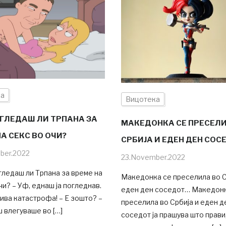
ка
Вицотека
 ГЛЕДАШ ЛИ ТРПАНА ЗА
MАКЕДОНКА СЕ ПРЕСЕЛИ
А СЕКС ВО ОЧИ?
СРБИЈА И ЕДЕН ДЕН СО
ber.2022
23.November.2022
а гледаш ли Трпана за време на
Mакедонка се преселила во С
чи? – Уф, еднаш ја погледнав.
еден ден соседот… Mакедонк
ива катастрофа! – Е зошто? –
преселила во Србија и еден д
 влегуваше во […]
соседот ја прашува што прави,