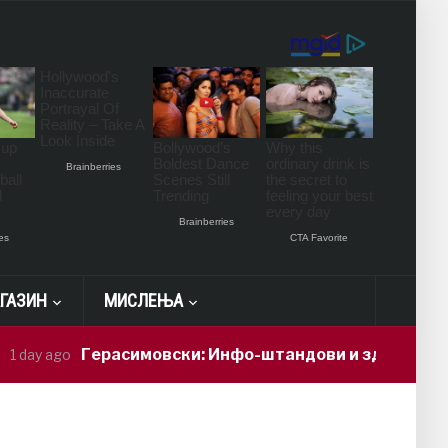
ГАЗИН
МИСЛЕЊА
Герасимовски: Инфо-штандови и здравствени пр
y ago