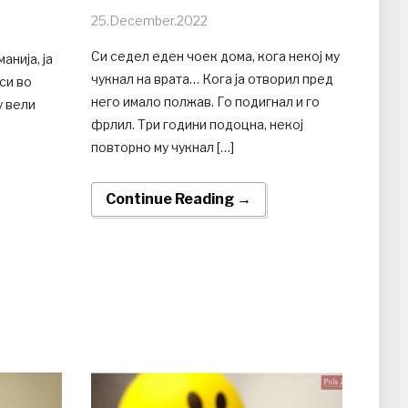
25.December.2022
Си седел еден чоек дома, кога некој му
анија, ја
чукнал на врата… Кога ја отворил пред
оси во
него имало полжав. Го подигнал и го
у вели
фрлил. Три години подоцна, некој
повторно му чукнал […]
Continue Reading →