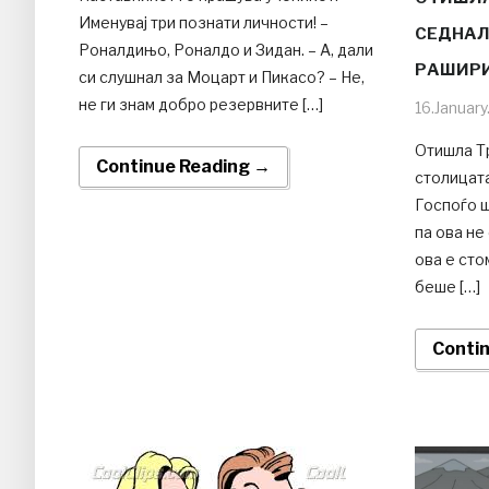
Именувај три познати личности! –
СЕДНАЛ
Роналдињо, Роналдо и Зидан. – А, дали
РАШИРИ
си слушнал за Моцарт и Пикасо? – Не,
не ги знам добро резервните […]
16.Januar
Отишла Тр
Continue Reading →
столицата
Госпоѓо ш
па ова не
ова е сто
беше […]
Conti