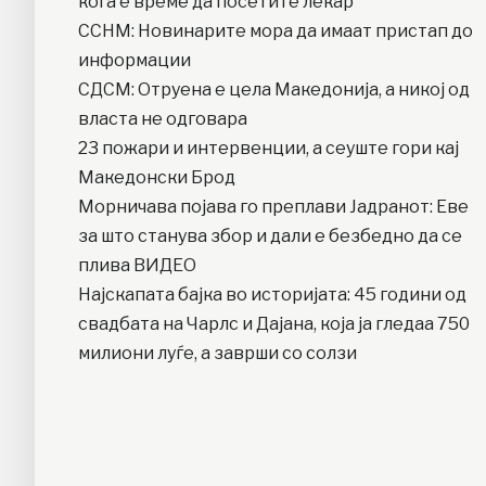
кога е време да посетите лекар
ССНМ: Новинарите мора да имаат пристап до
информации
СДСМ: Отруена е цела Македонија, а никој од
власта не одговара
23 пожари и интервенции, а сеуште гори кај
Македонски Брод
Moрничава појава го преплави Јадранот: Еве
за што станува збор и дали е безбедно да се
плива ВИДЕО
Најскапата бајка во историјата: 45 години од
свадбата на Чарлс и Дајана, која ја гледаа 750
милиони луѓе, а заврши со солзи