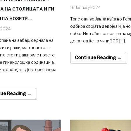
16.January.2024
А НА СТОЛИЦАТА И ГИ
ЛА НОЗЕТЕ…
Трпе оди во Јавна куќа во Герм
одбира својата девојка и ја н
y.2024
соба. Има с*кс со неа, а таа м
пана на забар, седнала на
дека тоа ќе го чини 300 […]
 и ги раширила нозете… –
то сте ги рашириле нозете,
Continue Reading →
 е гинеколошка ординација,
матологија!– Докторе, вчера
nue Reading →