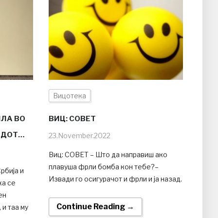
Вицотека
ЛА ВО
ВИЦ: СОВЕТ
СЕДОТ…
23.November.2022
Виц: СОВЕТ – Што да направиш ако
плавуша фрли бомба кон тебе?–
рбија и
Извади го осигурачот и фрли и ја назад.
а се
ен
Continue Reading →
 и таа му