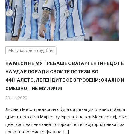
Меѓународен фудбал
НА МЕСИ НЕ МУ ТРЕБАШЕ ОВА! АРГЕНТИНЕЦОТ Е
НА УДАР ПОРАДИ СВОИТЕ ПОТЕЗИ ВО
ФИНАЛЕТО, ЛЕГЕНДИТЕ СЕ ЗГРОЗЕНИ: ОЧАЈНО И
СМЕШНО – НЕ МУ ЛИЧИ!
20.July.2026
Лионел Меси предизвика бура од реакции откако побара
црвен картон за Марко Кукурела. Лионел Меси се најде во
центарот на вниманието поради потег кој фрли сенка врз
крајот на големото финале. […]