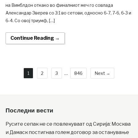
на Вимблдон откако во финалниот меч го совлада
Александар Зверев со 3:1 во сетови, односно 6-7, 7-6, 6-3 и
6-4. Со овој триумф, […]
Continue Reading →
1
2
3
…
846
Next →
Последни вести
Русите сепак не се повлекуваат од Сирија: Москва
и Дамаск постигнаа голем договор за останување