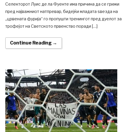
Селекторот Луис де ла Фуенте има причина да се грижи
пред најважниот натпревар, бидејќи младата ѕвезда на
„црвената фурија“ го пропушти тренингот пред дуелот за
трофејот на Светското првенство поради […]
Continue Reading →