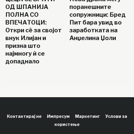
ОД ШПАНИЈА
поранешните
ПОЛНА СО
сопружници: Бред
ВПЕЧАТОЦИ:
Пит бара увид во
Откри сè за својот
заработката на
внук Илијан и
Анџелина Џоли
призна што
најмногу ѝ се
допаднало
Контактирај не
Импресум
Маркетинг
Услови за
користење