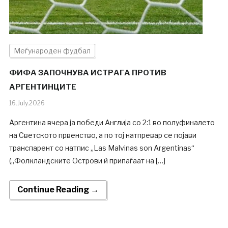
Меѓународен фудбал
ФИФА ЗАПОЧНУВА ИСТРАГА ПРОТИВ
АРГЕНТИНЦИТЕ
16.July.2026
Аргентина вчера ја победи Англија со 2:1 во полуфиналето
на Светското првенство, а по тој натпревар се појави
транспарент со натпис „Las Malvinas son Argentinas“
(„Фолкландските Острови ѝ припаѓаат на […]
Continue Reading →