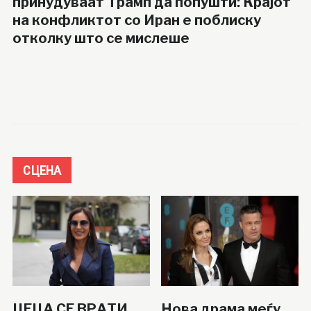
принудуваат Трамп да попушти: Крајот
на конфликтот со Иран е поблиску
отколку што се мислеше
СЦЕНА
ЦЕЦА СЕ ВРАТИ
Нова драма меѓу