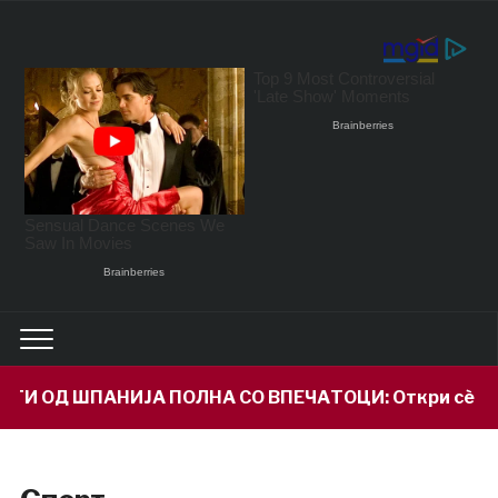
 ШПАНИЈА ПОЛНА СО ВПЕЧАТОЦИ: Откри сè за својот в