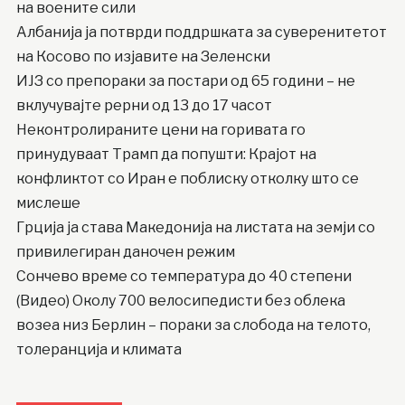
на воените сили
Албанија ја потврди поддршката за суверенитетот
на Косово по изјавите на Зеленски
ИЈЗ со препораки за постари од 65 години – не
вклучувајте рерни од 13 до 17 часот
Неконтролираните цени на горивата го
принудуваат Трамп да попушти: Крајот на
конфликтот со Иран е поблиску отколку што се
мислеше
Грција ја става Македонија на листата на земји со
привилегиран даночен режим
Сончево време со температура до 40 степени
(Видео) Околу 700 велосипедисти без облека
возеа низ Берлин – пораки за слобода на телото,
толеранција и климата