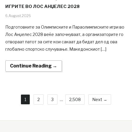
ИГРИТЕ ВО ЛОС АНЏЕЛЕС 2028
6.August.2026
Подготовките за Олимписките и Параолимписките игри во
Лос Анџелес 2028 веќе започнуваат, а организаторите го
отвораат патот за сите кои сакаат да бидат дел од ова
глобално спортско случување. Македонскиот […]
Continue Reading →
1
2
3
…
2,508
Next →