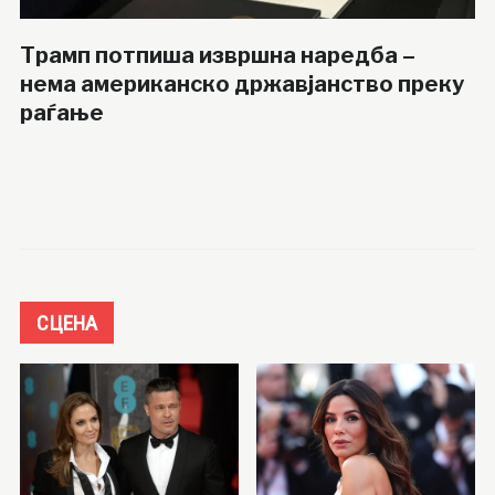
Трамп потпиша извршна наредба –
нема американско државјанство преку
раѓање
СЦЕНА