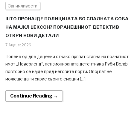
Занимливости
ШТО ПРОНАЈДЕ ПОЛИЦИЈАТА ВО СПАЛНАТА СОБА
НА МАЈКЛ ЏЕКСОН? ПОРАНЕШНИОТ ДЕТЕКТИВ
ОТКРИ НОВИ ДЕТАЛИ
7.August.2026
Повеќе од две децении откако првпат стапна на познатиот
имот „Неверленд“, пензионираната детективка Руби Волф
повторно се најде пред неговите порти. Овој пат не
можеше да ги скрие своите емоции […]
Continue Reading →