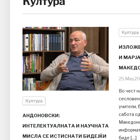
Култура
Култура
ИЗЛОЖБ
И МАРЈ
МАКЕДО
25.May.2
Во чест н
сесловен
Култура
учители, 
сабота од
АНДОНОВСКИ:
Македонс
ИНТЕЛЕКТУАЛНАТА И НАУЧНАТА
информат
МИСЛА СЕ ИСТИСНАТИ БИДЕЈЌИ
биде […]