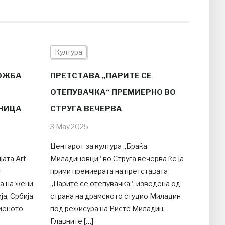
Култура
ЛОЖБА
ПРЕТСТАВА „ПАРИТЕ СЕ
ОТЕПУВАЧКА“ ПРЕМИЕРНО ВО
АНИЦА
СТРУГА ВЕЧЕРВА
3.May.2025
Центарот за култура „Браќа
јата Art
Миладиновци“ во Струга вечерва ќе ја
т
прими премиерата на претставата
а на жени
„Парите се отепувачка“, изведена од
ја, Србија
страна на драмското студио Миладин
риеното
под режисура на Ристе Миладин.
Главните […]