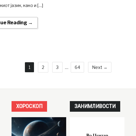
иот јазик, како и […]
nue Reading →
1
2
3
…
64
Next →
ХОРОСКОП
ЗАНИМЛИВОСТИ