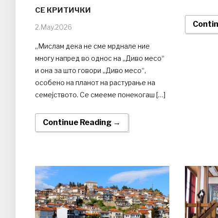
СЕ КРИТИЧКИ
Conti
2.May.2026
„Мислам дека не сме мрднале ние
многу напред во однос на „Диво месо“
и она за што говори „Диво месо“,
особено на планот на растурање на
семејството. Се смееме понекогаш […]
Continue Reading →