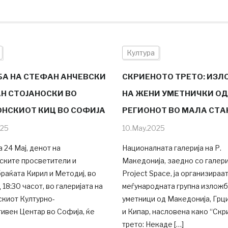
Култура
А НА СТЕФАН АНЧЕВСКИ
СКРИЕНОТО ТРЕТО: ИЗ
АН СТОЈАНОСКИ ВО
НА ЖЕНИ УМЕТНИЧКИ ОД
НСКИОТ КИЦ ВО СОФИЈА
РЕГИОНОТ ВО МАЛА СТ
025
10.May.2025
а 24 Мај, денот на
Националната галерија на Р.
ските просветители и
Македонија, заедно со галери
браќата Кирил и Методиј, во
Project Space, ја организираа
 18:30 часот, во галеријата на
меѓународната групна изложб
киот Културно-
уметници од Македонија, Грци
ивен Центар во Софија, ќе
и Кипар, насловена како “Ск
трето: Некаде […]