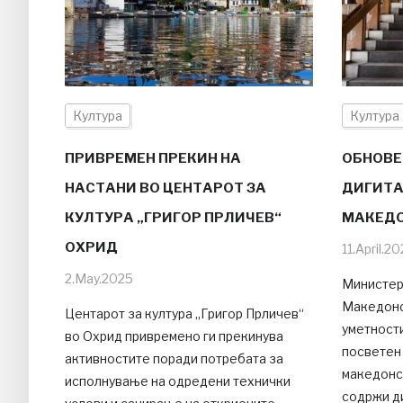
Култура
Култура
ПРИВРЕМЕН ПРЕКИН НА
ОБНОВЕ
НАСТАНИ ВО ЦЕНТАРОТ ЗА
ДИГИТА
КУЛТУРА „ГРИГОР ПРЛИЧЕВ“
МАКЕДО
ОХРИД
11.April.2
2.May.2025
Министерс
Македонск
Центарот за култура „Григор Прличев“
уметности
во Охрид привремено ги прекинува
посветен 
активностите поради потребата за
македонс
исполнување на одредени технички
содржи д