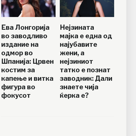
Ева Лонгорија
Нејзината
во заводливо
мајка е една од
издание на
најубавите
одмор во
жени, а
Шпанија: Црвен
нејзиниот
костим за
татко е познат
капење и витка
заводник: Дали
фигура во
знаете чија
фокусот
ќерка е?