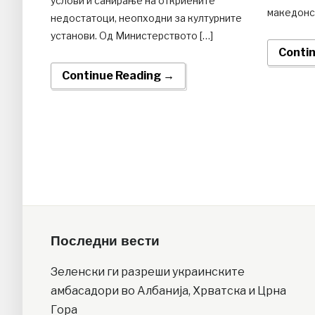
услови и санирање на откриените
македонск
недостатоци, неопходни за културните
установи. Од Министерството […]
Conti
Continue Reading →
Последни вести
Зеленски ги разреши украинските
амбасадори во Албанија, Хрватска и Црна
Гора