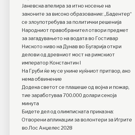
Јаневска апелира за итно носење на
законите за високо образование: „Бадентер“
се злоупотребува за политички решенија
Народниот правобранител отвори предмет
за загадувањето на водата во Гостивар
Ниското ниво на Дунав во Бугарија откри
делови од древниот мост на римскиот
император Константин I
На Груби ќе му се укине куќниот притвор, ако
нема обвинение
Додека светот се плашеше од војна и пожар,
тие заработуваа 700.000 долари секоја
минута
Бидете дел од олимписката приказна:
Отворени апликации за волонтери за Игрите
во Лос Анџелес 2028