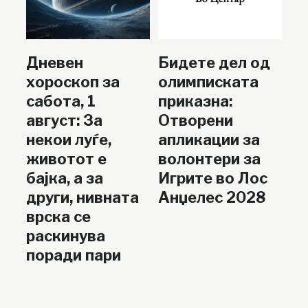
Дневен
Бидете дел од
хороскоп за
олимписката
сабота, 1
приказна:
август: За
Отворени
некои луѓе,
апликации за
животот е
волонтери за
бајка, а за
Игрите во Лос
други, нивната
Анџелес 2028
врска се
раскинува
поради пари