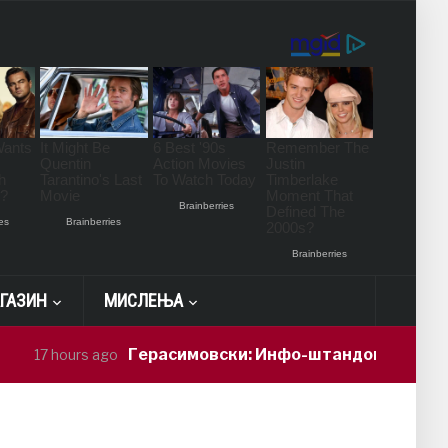
ГАЗИН
МИСЛЕЊА
Герасимовски: Инфо-штандови и здравств
17 hours ago