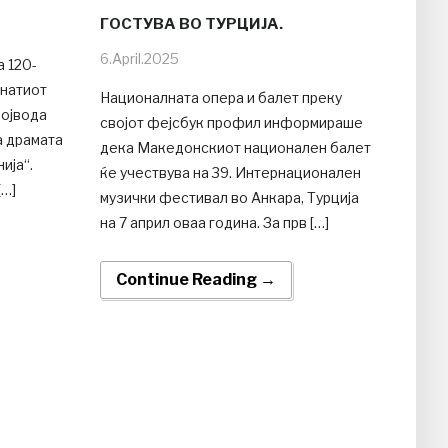
ГОСТУВА ВО ТУРЦИЈА.
6.April.2025
а 120-
знатиот
Националната опера и балет преку
војвода
својот фејсбук профил информираше
а драмата
дека Македонскиот национален балет
ија“.
ќе учествува на 39. Интернационален
[…]
музички фестивал во Анкара, Турција
на 7 април оваа година. За прв […]
Continue Reading →