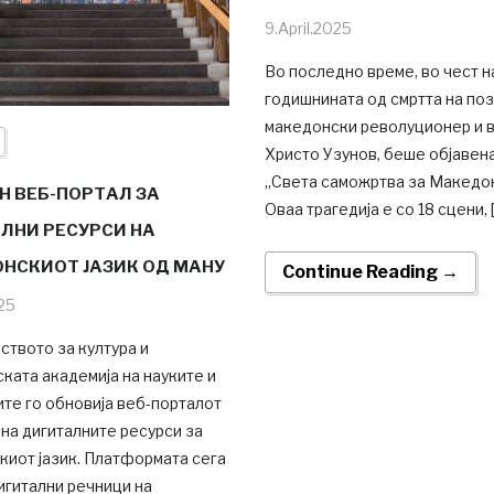
9.April.2025
Во последно време, во чест н
годишнината од смртта на по
македонски револуционер и 
Христо Узунов, беше објавен
„Света саможртва за Македон
Н ВЕБ-ПОРТАЛ ЗА
Оваа трагедија е со 18 сцени, 
ЛНИ РЕСУРСИ НА
НСКИОТ ЈАЗИК ОД МАНУ
Continue Reading →
025
твото за култура и
ата академија на науките и
те го обновија веб-порталот
на дигиталните ресурси за
киот јазик. Платформата сега
игитални речници на