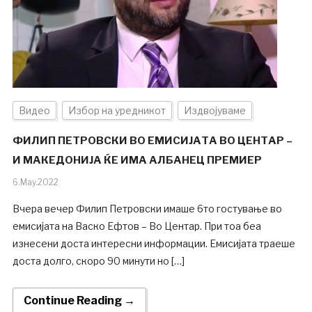
Видео
Избор на уредникот
Издвојуваме
ФИЛИП ПЕТРОВСКИ ВО ЕМИСИЈАТА ВО ЦЕНТАР –
И МАКЕДОНИЈА ЌЕ ИМА АЛБАНЕЦ ПРЕМИЕР
6.May.2022
Вчера вечер Филип Петровски имаше 6то гостување во
емисијата на Васко Ефтов – Во Центар. При тоа беа
изнесени доста интересни информации. Емисијата траеше
доста долго, скоро 90 минути но […]
Continue Reading →