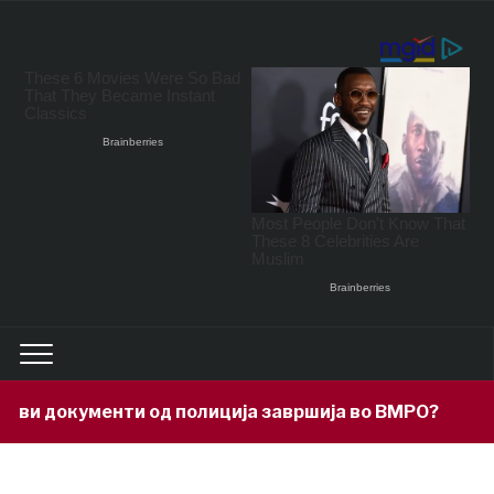
документи од полиција завршија во ВМРО?
13 ho