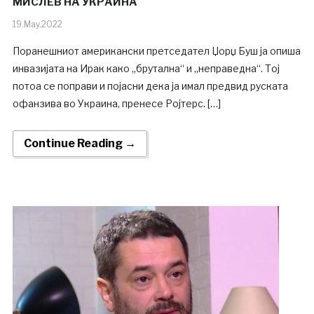
МИСЛЕВ НА УКРАИНА
19.May.2022
Поранешниот американски претседател Џорџ Буш ја опиша
инвазијата на Ирак како „брутална“ и „неправедна“. Тој
потоа се поправи и појасни дека ја имал предвид руската
офанзива во Украина, пренесе Ројтерс. […]
Continue Reading →