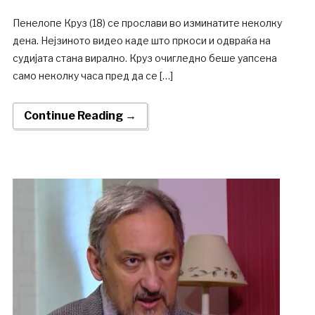
Пенелопе Круз (18) се прослави во изминатите неколку
дена. Нејзиното видео каде што пркоси и одвраќа на
судијата стана вирално. Круз очигледно беше уапсена
само неколку часа пред да се […]
Continue Reading →