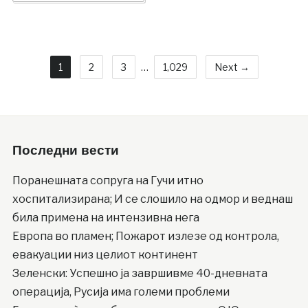
1
2
3
…
1,029
Next →
Последни вести
Поранешната сопруга на Гучи итно
хоспитализирана; И се слошило на одмор и веднаш
била примена на интензивна нега
Европа во пламен; Пожарот излезе од контрола,
евакуации низ целиот континент
Зеленски: Успешно ја завршивме 40-дневната
операција, Русија има големи проблеми