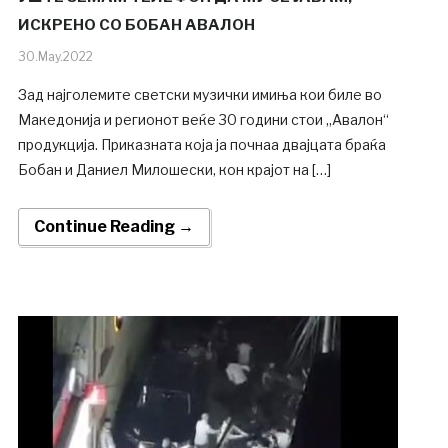
ИСКРЕНО СО БОБАН АВАЛОН
30.May.2022
Зад најголемите светски музички имиња кои биле во
Македонија и регионот веќе 30 години стои „Авалон“
продукција. Приказната која ја почнаа двајцата браќа
Бобан и Даниел Милошески, кон крајот на […]
Continue Reading →