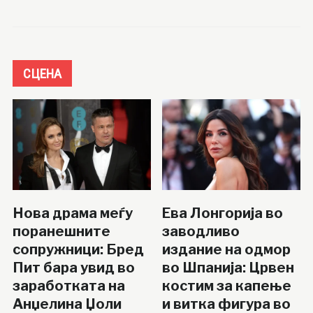
СЦЕНА
Нова драма меѓу
Ева Лонгорија во
поранешните
заводливо
сопружници: Бред
издание на одмор
Пит бара увид во
во Шпанија: Црвен
заработката на
костим за капење
Анџелина Џоли
и витка фигура во