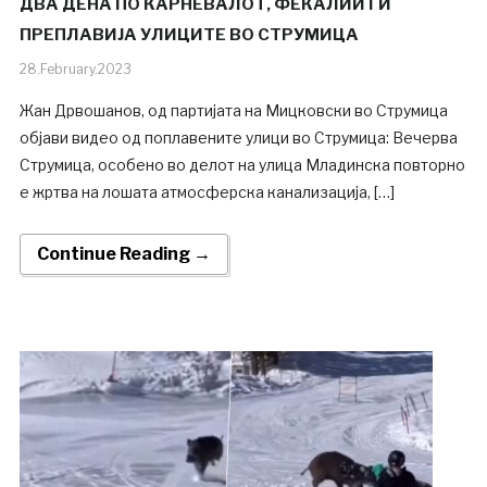
ДВА ДЕНА ПО КАРНЕВАЛОТ, ФЕКАЛИИ ГИ
ПРЕПЛАВИЈА УЛИЦИТЕ ВО СТРУМИЦА
28.February.2023
Жан Дрвошанов, од партијата на Мицковски во Струмица
објави видео од поплавените улици во Струмица: Вечерва
Струмица, особено во делот на улица Млaдинска повторно
е жртва на лошата атмосферска канализација, […]
Continue Reading →