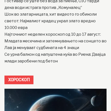
Гостивар сè уште без вода за пиење, ОЈО тврди
дека води истрага против „Комуналец“
Шок во златарницата, хит видеото го обиколи
светот: Најмалиот крадец украл злато вредно
10.000 евра
Најточниот неделен хороскоп од 10 до 17 август:
Младата месечина и затемнувањето на сонцето во
Лав ја менуваат судбината на 4 знаци
Се урна балкон од напуштена куќа во Риека: Двајца
млади заробени под бетон
ХОРОСКОП