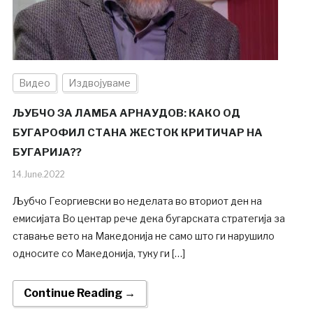
Видео
Издвојуваме
ЉУБЧО ЗА ЛАМБА АРНАУДОВ: КАКО ОД
БУГАРОФИЛ СТАНА ЖЕСТОК КРИТИЧАР НА
БУГАРИЈА??
14.June.2022
Љубчо Георгиевски во неделата во вториот ден на
емисијата Во центар рече дека бугарската стратегија за
ставање вето на Македонија не само што ги нарушило
односите со Македонија, туку ги […]
Continue Reading →