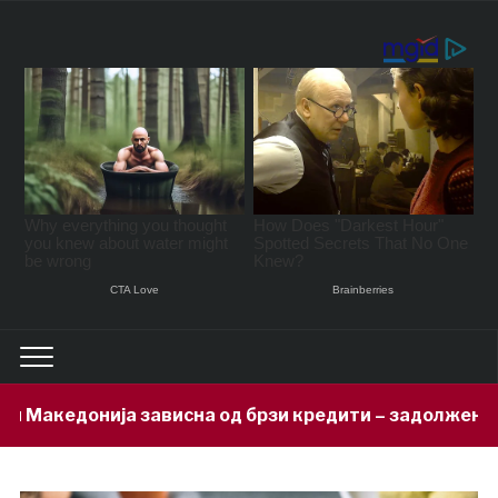
сна од брзи кредити – задолжени 333 милиони евра за