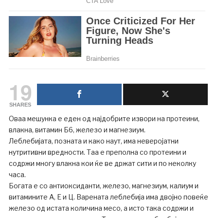
19
SHARES
Оваа мешунка е еден од најдобрите извори на протеини,
влакна, витамин Б6, железо и магнезиум.
Леблебијата, позната и како наут, има неверојатни
нутритивни вредности. Таа е преполна со протеини и
содржи многу влакна кои ќе ве држат сити и по неколку
часа.
Богата е со антиоксиданти, железо, магнезиум, калиум и
витамините А, Е и Ц. Варената леблебија има двојно повеќе
железо од истата количина месо, а исто така содржи и