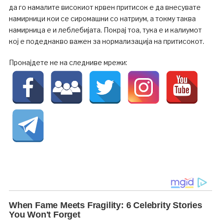
да го намалите високиот крвен притисок е да внесувате
намирници кои се сиромашни со натриум, а токму таква
намирница е и леблебијата. Покрај тоа, тука е и калиумот
кој е подеднакво важен за нормализација на притисокот.
Пронајдете не на следниве мрежи: