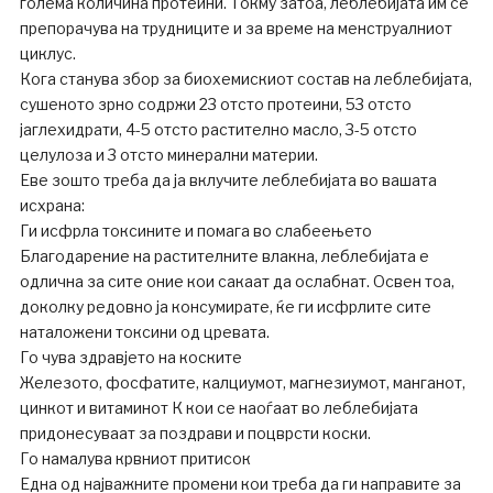
голема количина протеини. Токму затоа, леблебијата им се
препорачува на трудниците и за време на менструалниот
циклус.
Кога станува збор за биохемискиот состав на леблебијата,
сушеното зрно содржи 23 отсто протеини, 53 отсто
јаглехидрати, 4-5 отсто растително масло, 3-5 отсто
целулоза и 3 отсто минерални материи.
Еве зошто треба да ја вклучите леблебијата во вашата
исхрана:
Ги исфрла токсините и помага во слабеењето
Благодарение на растителните влакна, леблебијата е
одлична за сите оние кои сакаат да ослабнат. Освен тоа,
доколку редовно ја консумирате, ќе ги исфрлите сите
наталожени токсини од цревата.
Го чува здравјето на коските
Железото, фосфатите, калциумот, магнезиумот, манганот,
цинкот и витаминот К кои се наоѓаат во леблебијата
придонесуваат за поздрави и поцврсти коски.
Го намалува крвниот притисок
Една од најважните промени кои треба да ги направите за