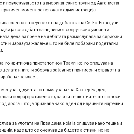
с и повлекувањето на американските трупи од Авганистан,
а критичен момент за неговата администрација.
била свесна за неуспехот на дебатата на Си-Ен-Ен во јуни
ајќи ја состојбата на нејзиниот сопруг како уморна и
нава дека за време на дебатата размислувала за сериозни
сти и изразува жалење што не биле побарани подетални
и.
ка, го критикува пристапот кон Трамп, кој го опишува на
 целата книга, и зборува за јавниот притисок и стравот на
 враќање на власт.
споменува одлуката за помилување на Хантер Бајден,
дава и покрај противењето, како и тешкотиите што ги носи
 од дрога, што ја признава како еден од нејзините најтешки
лува за улогата на Прва дама, која ја опишува како тешка и
иција, каде што се очекува да бидете активни, но не