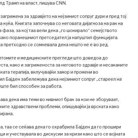
д Трамп на власт, пишува CNN.
загрижена за здравјето на нејзиниот сопруг дури и пред тој
а куќа. Книгата започнува со неговата дијагноза на рак на
а фаза, за кој таа вели дека „го шокирало“ семејството
ако поранешниот претседател ја напуштил функцијата.
ка претходно се сомневала дека нешто не е во ред.
мптомите и медицинските прегледи што доведоа до
еста, како и загриженоста за неговото здравје и несаканите
ата терапија, вклучувајќи замор и промени во
л Бајден забележува дека нејзиниот сопруг „стареел на
 уште бил способен за работа.
ава дека има теми во нивниот брак за кои не зборуваат,
ичните здравствени проблеми, опишувајќи ја врската како
ирана.
а, таа се сеќава дека го охрабрила Бајден да го прошири
ци и учествувала во дискусии за кризи како што се војната