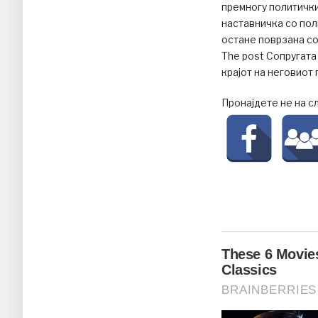
премногу политички
наставничка со пол
остане поврзана со
The post Сопругата
крајот на неговиот
Пронајдете не на с