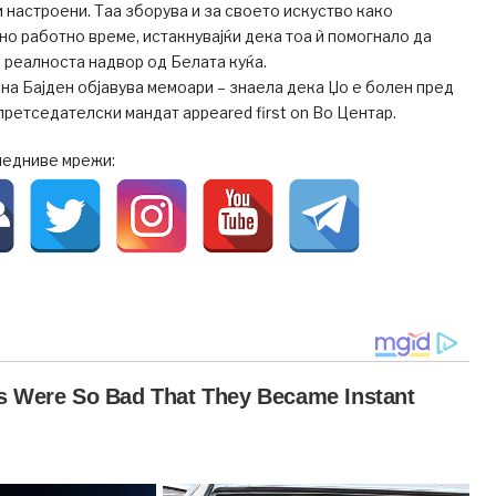
 настроени. Таа зборува и за своето искуство како
но работно време, истакнувајќи дека тоа ѝ помогнало да
 реалноста надвор од Белата куќа.
 на Бајден објавува мемоари – знаела дека Џо е болен пред
 претседателски мандат appeared first on Во Центар.
ледниве мрежи: