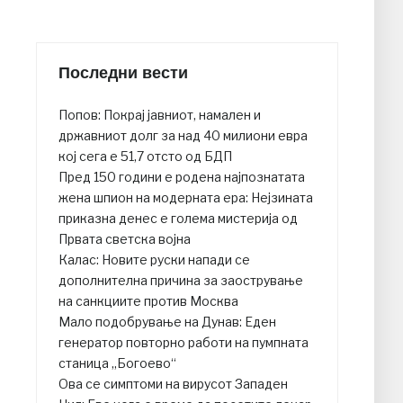
Последни вести
Попов: Покрај јавниот, намален и
државниот долг за над 40 милиони евра
кој сега е 51,7 отсто од БДП
Пред 150 години е родена најпознатата
жена шпион на модерната ера: Нејзината
приказна денес е голема мистерија од
Првата светска војна
Калас: Новите руски напади се
дополнителна причина за заострување
на санкциите против Москва
Мало подобрување на Дунав: Еден
генератор повторно работи на пумпната
станица „Богоево“
Ова се симптоми на вирусот Западен