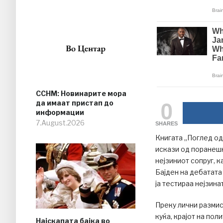
ССНМ: Новинарите мора
0
да имаат пристап до
информации
7.August.2026
SHARES
Книгата „Поглед од
искази од поранешн
нејзиниот сопруг, 
Бајден на дебатата
ја тестираа нејзин
Преку лични размис
куќа, крајот на пол
Најскапата бајка во