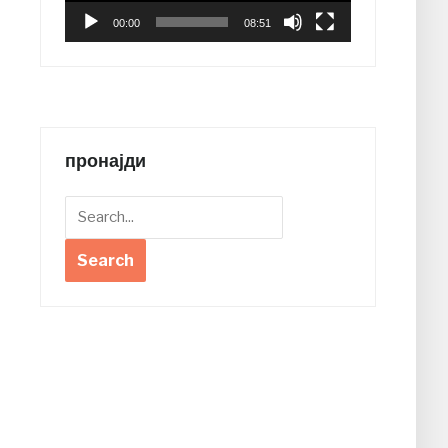
00:00
08:51
пронајди