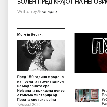
БОЛЕН ПРЕД КРАЈОТ НА НЕГОВ
Written by
Леонардо
More in Вести:
Пред 150 години е родена
најпознатата жена шпион
на модерната ера:
Нејзината приказна денес
е голема мистерија од
Првата светска војна
7.August.2026