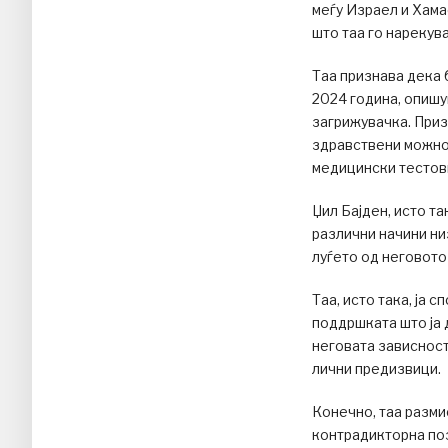
меѓу Израел и Хама
што таа го нарекув
Таа признава дека 
2024 година, опишув
загрижувачка. Приз
здравствени можно
медицински тестов
Џил Бајден, исто та
различни начини низ
луѓето од неговото
Таа, исто така, ја 
поддршката што ја 
неговата зависност
лични предизвици.
Конечно, таа размис
контрадикторна поз