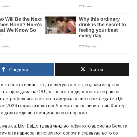
Сподели
Твитни
 источното крило“, која излегува денес, содржи искрени
ата прва дама на САД за шокот од дијагнозата на рак на
катастрофалниот настап на американскиот претседател Џо
 во 2024 година и како проблемите на нејзиниот син Хантер
ата долгогодишна емоционална отпорност.
лувања, Џил Бајден дава увид во нејзиното време во Белата
итичката кариера на нејзиниот сопруг и справувањето со