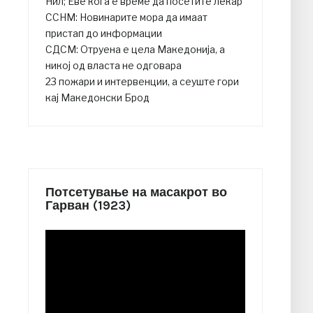
Нил; Еве кога е време да посетите лекар
ССНМ: Новинарите мора да имаат
пристап до информации
СДСМ: Отруена е цела Македонија, а
никој од власта не одговара
23 пожари и интервенции, а сеуште гори
кај Македонски Брод
Потсетување на масакрот во
Гарван (1923)
Video
Player