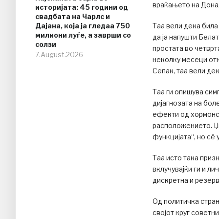
враќањето на Донал
историјата: 45 години од
свадбата на Чарлс и
Дајана, која ја гледаа 750
Таа вели дека била 
милиони луѓе, а заврши со
да ја напушти Белат
солзи
простата во четврт
7.August.2026
неколку месеци отк
Сепак, таа вели де
Таа ги опишува си
дијагнозата на бол
ефекти од хормонск
расположението. Џи
функцијата“, но сè
Таа исто така призн
вклучувајќи ги и л
дискретна и резерв
Од политичка стран
својот круг советни