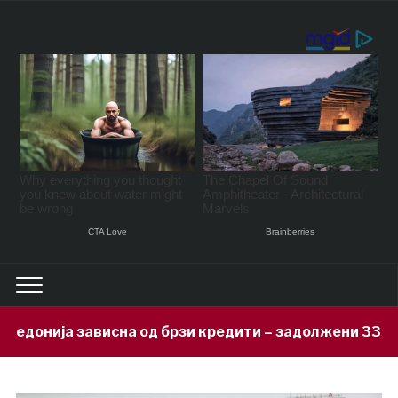
од брзи кредити – задолжени 333 милиони евра за 71 