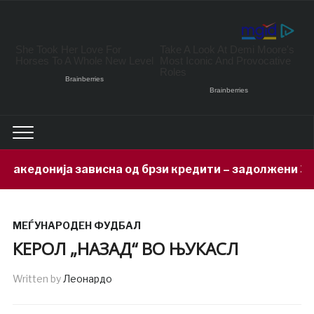
на од брзи кредити – задолжени 333 милиони евра за 
МЕЃУНАРОДЕН ФУДБАЛ
КЕРОЛ „НАЗАД“ ВО ЊУКАСЛ
Written by
Леонардо