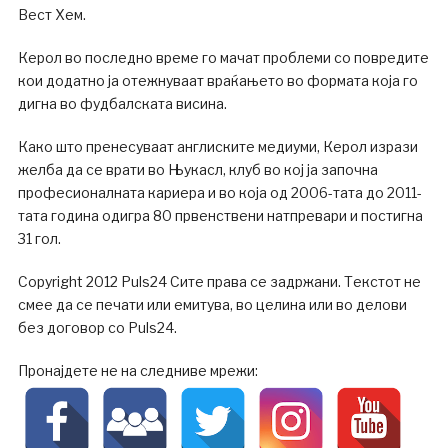
Вест Хем.
Керол во последно време го мачат проблеми со повредите
кои додатно ја отежнуваат враќањето во формата која го
дигна во фудбалската висина.
Како што пренесуваат англиските медиуми, Керол изрази
желба да се врати во Њукасл, клуб во кој ја започна
професионалната кариера и во која од 2006-тата до 2011-
тата година одигра 80 првенствени натпревари и постигна
31 гол.
Copyright 2012 Puls24 Сите права се задржани. Текстот не
смее да се печати или емитува, во целина или во делови
без договор со Puls24.
Пронајдете не на следниве мрежи: