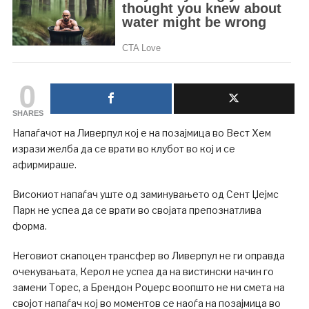
0
SHARES
Напаѓачот на Ливерпул кој е на позајмица во Вест Хем
изрази желба да се врати во клубот во кој и се
афирмираше.
Високиот напаѓач уште од заминувањето од Сент Џејмс
Парк не успеа да се врати во својата препознатлива
форма.
Неговиот скапоцен трансфер во Ливерпул не ги оправда
очекувањата, Керол не успеа да на вистински начин го
замени Торес, а Брендон Роџерс воопшто не ни смета на
својот напаѓач кој во моментов се наоѓа на позајмица во