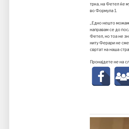
трка, на Фетел ќе 
во Формула 1.
„Едно нешто можам 
направам се до пос
Фетел, но тоа не зн
ниту Ферари не сме
свртат на наша стр
Пронајдете не на с