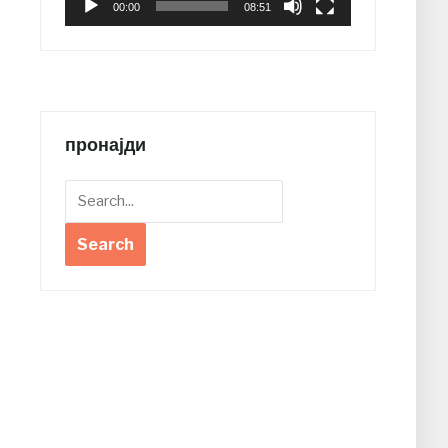
00:00
08:51
пронајди