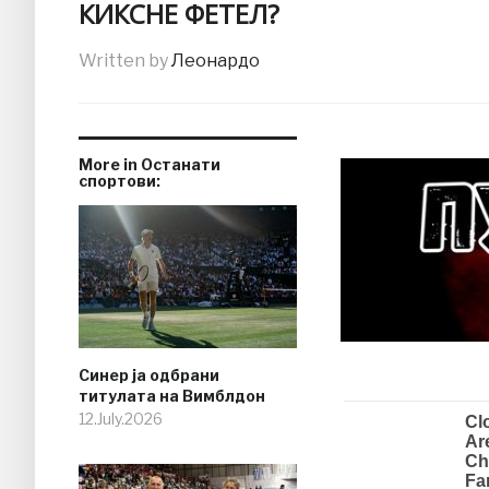
КИКСНЕ ФЕТЕЛ?
Written by
Леонардо
More in Останати
спортови:
Синер ја одбрани
титулата на Вимблдон
12.July.2026