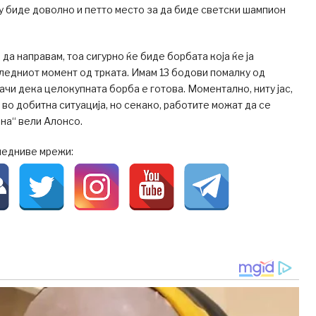
му биде доволно и петто место за да биде светски шампион
да направам, тоа сигурно ќе биде борбата која ќе ја
ледниот момент од трката. Имам 13 бодови помалку од
ачи дека целокупната борба е готова. Моментално, ниту јас,
 во добитна ситуација, но секако, работите можат да се
ана“ вели Алонсо.
ледниве мрежи: