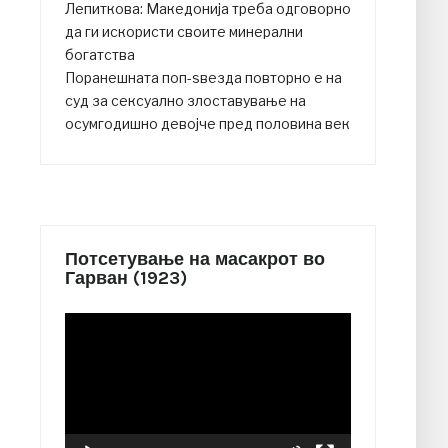
Лепиткова: Македонија треба одговорно
да ги искористи своите минерални
богатства
Поранешната поп-ѕвезда повторно е на
суд за сексуално злоставување на
осумгодишно девојче пред половина век
Потсетување на масакрот во
Гарван (1923)
Video
Player