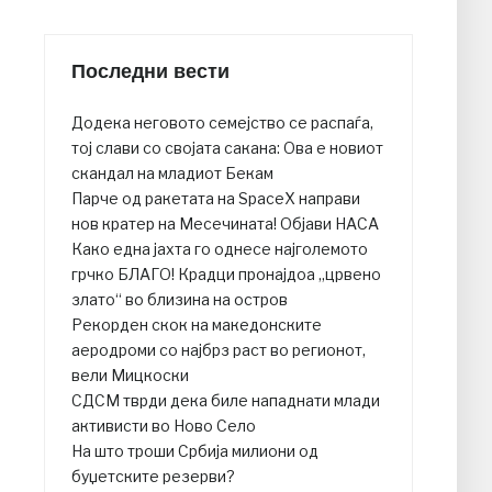
Последни вести
Додека неговото семејство се распаѓа,
тој слави со својата сакана: Ова е новиот
скандал на младиот Бекам
Парче од ракетата на SpaceX направи
нов кратер на Месечината! Објави НАСА
Како една јахта го однесе најголемото
грчко БЛАГО! Крадци пронајдоа „црвено
злато“ во близина на остров
Рекорден скок на македонските
аеродроми со најбрз раст во регионот,
вели Мицкоски
СДСМ тврди дека биле нападнати млади
активисти во Ново Село
На што троши Србија милиони од
буџетските резерви?