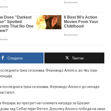
Сподели
Твитни
последната трка сезонава, Фернандо Алонсо, во Њу Јорк
енција.
а последната трка сезонава, Фернандо Алонсо до некаде
настапот.
 Ферари, во пресрет на големата награда за Бразил
одови зад Себастијан Фетел. Доколку Алонсо победи на оваа