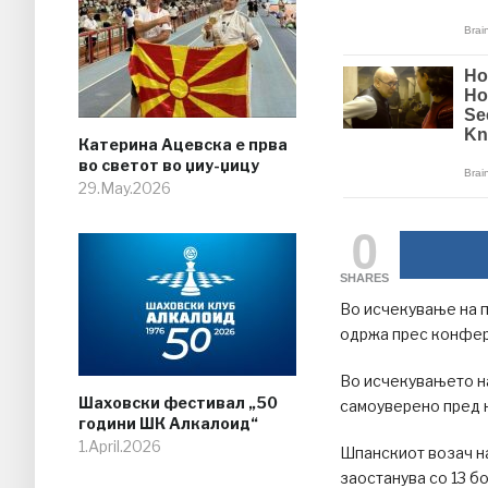
Катерина Ацевска е прва
во светот во џиу-џицу
29.May.2026
0
SHARES
Во исчекување на 
одржа прес конфер
Во исчекувањето н
Шаховски фестивал „50
самоуверено пред 
години ШК Алкалоид“
1.April.2026
Шпанскиот возач на
заостанува со 13 б