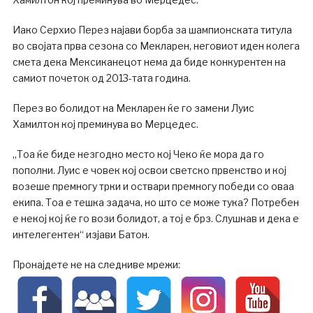
Иако Серхио Перез најави борба за шампионската титула
во својата прва сезона со Мекларен, неговиот иден колега
смета дека Мексиканецот нема да биде конкурентен на
самиот почеток од 2013-тата година.
Перез во болидот на Мекларен ќе го замени Луис
Хамилтон кој преминува во Мерцедес.
„Тоа ќе биде незгодно место кој Чеко ќе мора да го
пополни. Луис е човек кој освои светско првенство и кој
возеше премногу трки и оствари премногу победи со оваа
екипа. Тоа е тешка задача, но што се може тука? Потребен
е некој кој ќе го вози болидот, а тој е брз. Слушнав и дека е
интелегентен“ изјави Батон.
Пронајдете не на следниве мрежи: