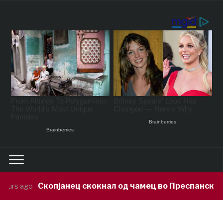
 скокнал од чамец во Преспанското Езеро и исчезнал