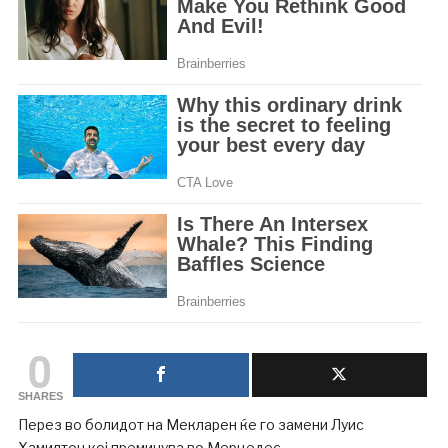
0
SHARES
Перез во болидот на Мекларен ќе го замени Луис
Хамилтон кој преминува во Мерцедес.