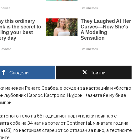
Сподели
Твитни
и манекен Ренато Сеабра, е осуден за кастрација и убиство
ен љубовник Карлос Кастро во Њујорк. Казната ќе му биде
ември.
атеното тело на 65 годишниот португалски новинар е
ата соба на 34 кат на хотелот Continental, минатата година
 (23), го кастрирал старецот со отварач за вино, а тестисите
овите.