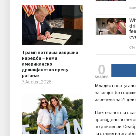
Трамп потпиша извршна
наредба – нема
0
американско
државјанство преку
раѓање
SHARES
7.August.2026
Младиот португалск
на својот 65 годиш
изречена на 21 дек
Претепаното и осак
пронајдено во негов
во декември. Сеабра
ги ставил на зглоб