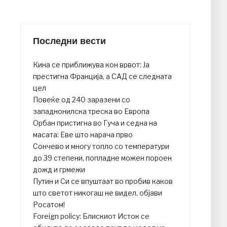
Последни вести
Кина се приближува кон врвот: Ја
престигна Франција, а САД се следната
цел
Повеќе од 240 заразени со
западнонилска треска во Европа
Орбан пристигна во Гуча и седна на
масата: Еве што нарача прво
Сончево и многу топло со температури
до 39 степени, попладне можен пороен
дожд и грмежи
Путин и Си се впуштаат во пробив каков
што светот никогаш не видел, објави
Росатом!
Foreign policy: Блискиот Исток се