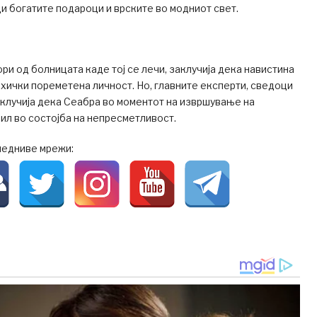
ди богатите подароци и врските во модниот свет.
ри од болницата каде тој се лечи, заклучија дека навистина
ихички пореметена личност. Но, главните експерти, сведоци
клучија дека Сеабра во моментот на извршување на
ил во состојба на непресметливост.
ледниве мрежи: