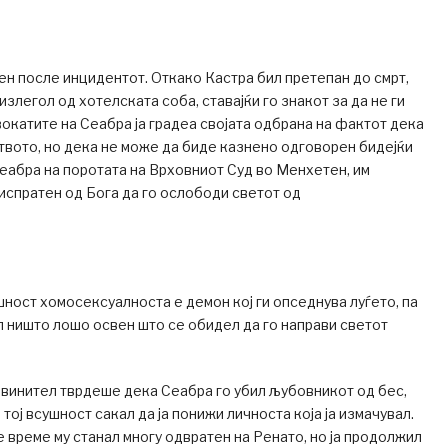
ден после инцидентот. Откако Кастра бил претепан до смрт,
злегол од хотелската соба, ставајќи го знакот за да не ги
окатите на Сеабра ја градеа својата одбрана на фактот дека
ството, но дека не може да биде казнено одговорен бидејќи
еабра на поротата на Врховниот Суд во Менхетен, им
 испратен од Бога да го ослободи светот од
ушност хомосексуалноста е демон кој ги опседнува луѓето, па
ил ништо лошо освен што се обидел да го направи светот
бвинител тврдеше дека Сеабра го убил љубовникот од бес,
 тој всушност сакал да ја понижи личноста која ја измачувал.
 време му станал многу одвратен на Ренато, но ја продолжил