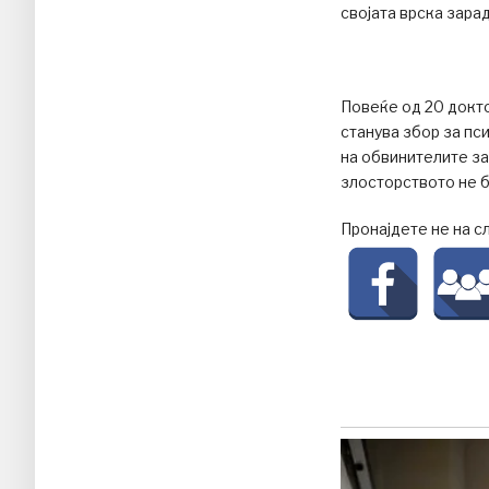
својата врска зара
Повеќе од 20 докто
станува збор за пс
на обвинителите за
злосторството не б
Пронајдете не на с