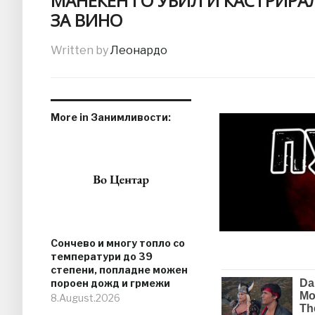
МАНЕКЕН ГО УБИЛ И КАСТРИРА
ЗА ВИНО
Written by
Леонардо
More in Занимливости:
Сончево и многу топло со
температури до 39
степени, попладне можен
пороен дожд и грмежи
8.August.2026