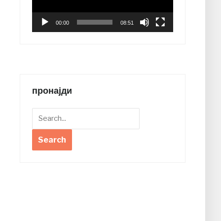
00:00
08:51
пронајди