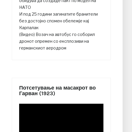
обидува да создаде пакт по модел на
НАТО
И под 25 години загинатите бранители
без достојно спомен обележје кај
Карпалак
(Видео) Возач на автобус го соборил
дронот опремен со експлозиви на
германскиот аеродром
Потсетување на масакрот во
Гарван (1923)
Video
Player