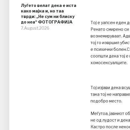
Луѓето велат дека е иста
како мајка и, но таа
тврди: „Не сум ни блиску
до неа“ ФОТОГРАФИЈА
Тој е уапсен еден 
7.August.2026
Ренато смирено си и
вознемируваат. Адв
тој го извршил уби
е психички болен.С
соопшти дека тој е
хомосексуалците.
Тој изјави дека вс
така тој не направ
подобро место.
Меѓутоа, јавниот о
не од лудост и дека
Кастро после некое