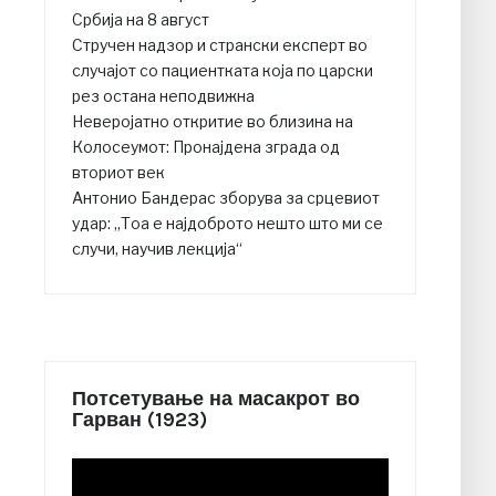
Србија на 8 август
Стручен надзор и странски експерт во
случајот со пациентката која по царски
рез остана неподвижна
Неверојатно откритие во близина на
Колосеумот: Пронајдена зграда од
вториот век
Антонио Бандерас зборува за срцевиот
удар: „Тоа е најдоброто нешто што ми се
случи, научив лекција“
Потсетување на масакрот во
Гарван (1923)
Video
Player