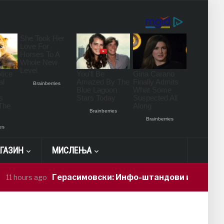
ГАЗИН
МИСЛЕЊА
Герасимовски: Инфо-штандови и здравствени пров
ago