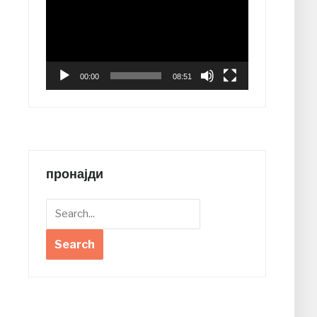
00:00
08:51
пронајди