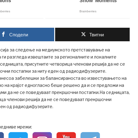
Сподели
Твитни
сија за следење на медиумското претставување на
 ги разгледа извештаите за регионалните и локалните
едницата, присутните четворица членови решија да не се
очни постапки за ниту еден од радиодифузерите.
знесоа забелешки за балансираноста во известувањето на
но на крајот едногласно беше решено да и се предложи на
уми да не се поведуваат прекршочни постапки.На седницата,
ца членови решија да не се поведуваат прекршочни
ден од радиодифузерите.
ледниве мрежи: