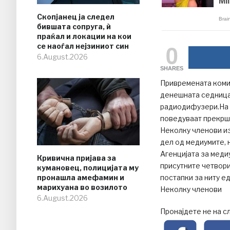
Скопјанец ја следел
бившата сопруга, ѝ
праќал и локации на кои
0
се наоѓал нејзиниот син
6.August.2026
SHARES
Привремената коми
денешната седница
радиодифузери.На с
поведуваат прекрш
Неколку членови и
дел од медиумите, 
Агенцијата за меди
Кривична пријава за
присутните четвори
кумановец, полицијата му
пронашла амефамин и
постапки за ниту е
марихуана во возилото
Неколку членови
6.August.2026
Пронајдете не на с