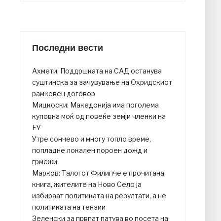
Последни вести
Ахмети: Поддршката на САД останува
суштинска за зачувување на Охридскиот
рамковен договор
Мицкоски: Македонија има поголема
куповна моќ од повеќе земји членки на
ЕУ
Утре сончево и многу топло време,
попладне локален пороен дожд и
грмежи
Марков: Талогот Филипче е прочитана
книга, жителите на Ново Село ја
избираат политиката на резултати, а не
политиката на тензии
Зеленски за првпат патува во посета на