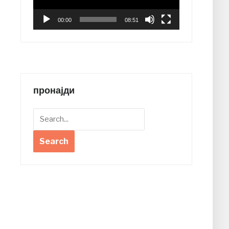
00:00
08:51
пронајди