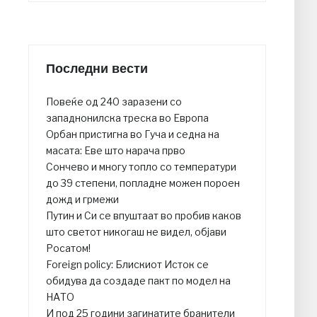
Последни вести
Повеќе од 240 заразени со
западнонилска треска во Европа
Орбан пристигна во Гуча и седна на
масата: Еве што нарача прво
Сончево и многу топло со температури
до 39 степени, попладне можен пороен
дожд и грмежи
Путин и Си се впуштаат во пробив каков
што светот никогаш не видел, објави
Росатом!
Foreign policy: Блискиот Исток се
обидува да создаде пакт по модел на
НАТО
И под 25 години загинатите бранители