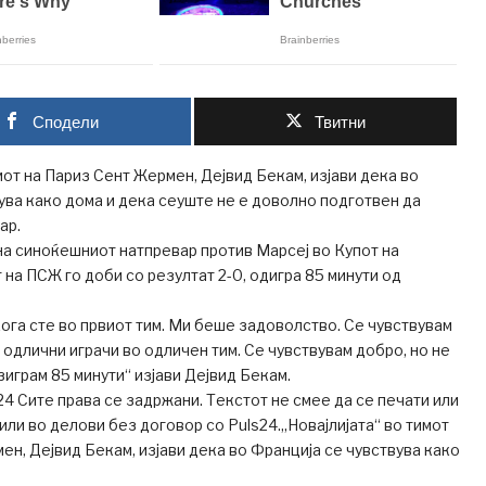
Сподели
Твитни
мот на Париз Сент Жермен, Дејвид Бекам, изјави дека во
ува како дома и дека сеуште не е доволно подготвен да
ар.
а синоќешниот натпревар против Марсеј во Купот на
 на ПСЖ го доби со резултат 2-0, одигра 85 минути од
ога сте во првиот тим. Ми беше задоволство. Се чувствувам
 одлични играчи во одличен тим. Се чувствувам добро, но не
играм 85 минути“ изјави Дејвид Бекам.
s24 Сите права се задржани. Текстот не смее да се печати или
или во делови без договор со Puls24.„Новајлијата“ во тимот
ен, Дејвид Бекам, изјави дека во Франција се чувствува како