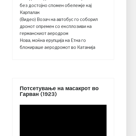
без достојно спомен обележје кај
Карпалак
(Видео) Возач на автобус го соборил
дронот опремен со експлозиви на
германскиот аеродром
Нова, моќна ерупција на Етна го
блокираше аеродромот во Катанија
Потсетување на масакрот во
Гарван (1923)
Video
Player