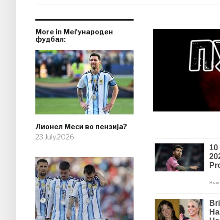
More in Меѓународен
фудбал:
Лионел Меси во пензија?
23.July.2026