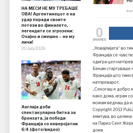
НА МЕСИ НЕ МУ ТРЕБАШЕ
ОВА! Аргентинецот е на
удар поради своите
потези во финалето,
0
легендите се згрозени:
Очајно и смешно – не му
SHARES
личи!
„Новајлијата“ во ти
20.July.2026
Франција се чувств
одигра цел натпрев
Бекам стартуваше н
Франција што тимот
натпреварот.
„Секогаш е добро к
како дома, играм со
можам веднаш да из
Англија доби
Copyright 2013 Pul
спектакуларна битка за
емитува, во целина 
бронзата, ја победи
на Париз Сент Жерм
Франција со неверојатни
6:4 (фото/видео)
дома