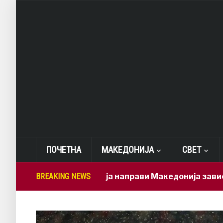
ПОЧЕТНА
МАКЕДОНИЈА
СВЕТ
Мицкоски ја направи Македонија зависна од бр
BREAKING NEWS