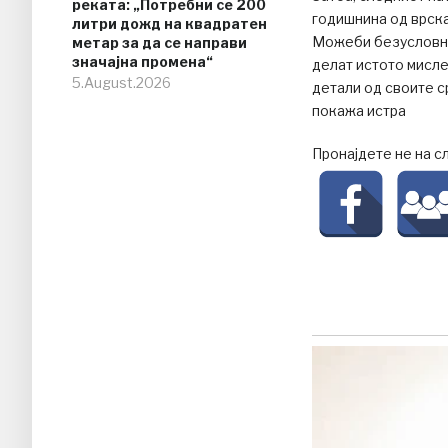
реката: „Потребни се 200
годишнина од врска
литри дожд на квадратен
Можеби безусловно 
метар за да се направи
значајна промена“
делат истото мисле
5.August.2026
детали од своите ср
покажа истра
Пронајдете не на с