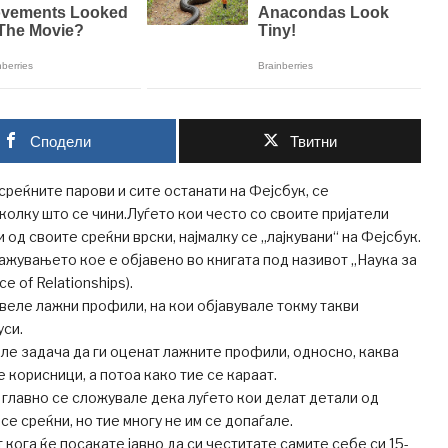
Сподели
Твитни
среќните парови и сите останати на Фејсбук, се
олку што се чини.Луѓето кои често со своите пријатели
од своите среќни врски, најмалку се „лајкувани“ на Фејсбук.
ажувањето кое е објавено во книгата под називот „Наука за
e of Relationships).
еле лажни профили, на кои објавувале токму такви
уси.
ле задача да ги оценат лажните профили, односно, каква
 корисници, а потоа како тие се караат.
главно се сложувале дека луѓето кои делат детали од
се среќни, но тие многу не им се допаѓале.
 кога ќе посакате јавно да си честитате самите себе си 15-