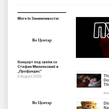
More in Занимливости:
Концерт под свеќи со
Стефан Миленковиќ и
„Профундис“
6.August.2026