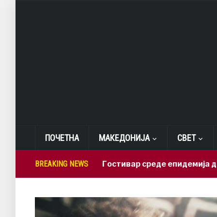
ПОЧЕТНА
МАКЕДОНИЈА
СВЕТ
СДСМ: Во Гостивар среде епидемија дежура с
BREAKING NEWS