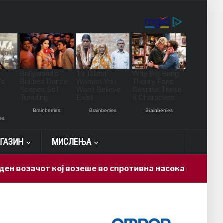
ГАЗИН
МИСЛЕЊА
от кој возеше во спротивна насока на автопатот Ско