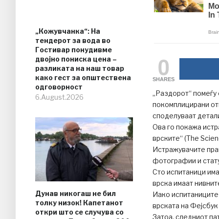
„Кожувчанка“: На
тендерот за вода во
Гостивар понудивме
0
двојно пониска цена –
разликата на наш товар
како гест за општествена
SHARES
одговорност
„Раздорот“ помеѓу 
6.August.2026
покомплицирани отк
споделуваат детали 
Ова го покажа истр
врските“ (The Scienc
Истражувачите прав
фотографии и стат
Сто испитаници има
врска имаат нивните
Дунав никогаш не бил
Иако испитаниците 
толку низок! Капетанот
врската на Фејсбук 
откри што се случува со
Затоа, следниот пат