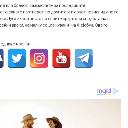
та или бракот, размислете за последиците.
го сакате партнерот, но другите интернет корисници не го
ње.Луѓето кои често со своите пријатели споделуваат
еќни врски, најмалку се „лајкувани“ на Фејсбук. Ова го
ледниве мрежи: