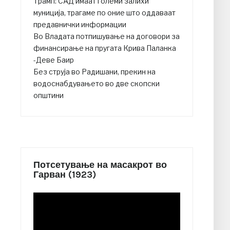
Трамп: САД имаат големи залихи
муниција, трагаме по оние што оддаваат
предавнички информации
Во Владата потпишување на договори за
финансирање на пругата Крива Паланка
-Деве Баир
Без струја во Радишани, прекин на
водоснабдувањето во две скопски
општини
Потсетување на масакрот во
Гарван (1923)
Video
Player