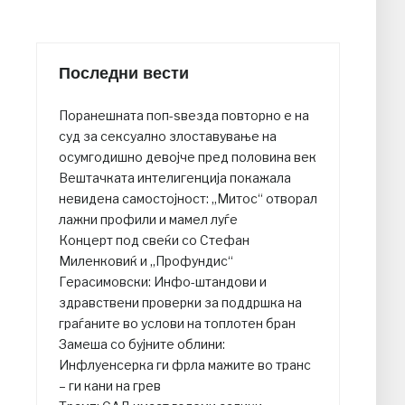
Последни вести
Поранешната поп-ѕвезда повторно е на
суд за сексуално злоставување на
осумгодишно девојче пред половина век
Вештачката интелигенција покажала
невидена самостојност: „Митос“ отворал
лажни профили и мамел луѓе
Концерт под свеќи со Стефан
Миленковиќ и „Профундис“
Герасимовски: Инфо-штандови и
здравствени проверки за поддршка на
граѓаните во услови на топлотен бран
Замеша со бујните облини:
Инфлуенсерка ги фрла мажите во транс
– ги кани на грев