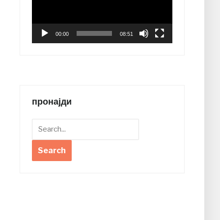
00:00
08:51
пронајди