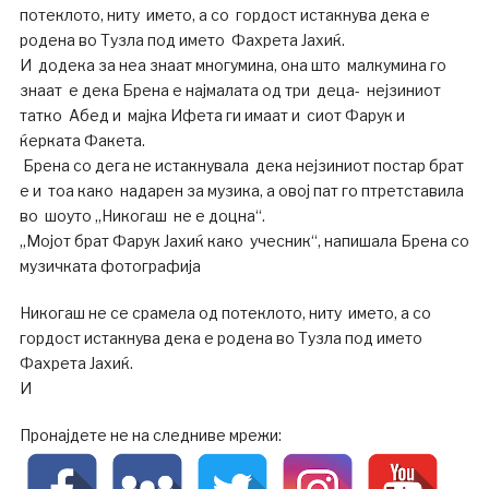
потеклото, ниту името, а со гордост истакнува дека е
родена во Тузла под името Фахрета Јахиќ.
И додека за неа знаат многумина, она што малкумина го
знаат е дека Брена е најмалата од три деца- нејзиниот
татко Абед и мајка Ифета ги имаат и сиот Фарук и
ќерката Факета.
Брена со дега не истакнувала дека нејзиниот постар брат
е и тоа како надарен за музика, а овој пат го птретставила
во шоуто „Никогаш не е доцна“.
„Мојот брат Фарук Јахиќ како учесник“, напишала Брена со
музичката фотографија
Никогаш не се срамела од потеклото, ниту името, а со
гордост истакнува дека е родена во Тузла под името
Фахрета Јахиќ.
И
Пронајдете не на следниве мрежи: