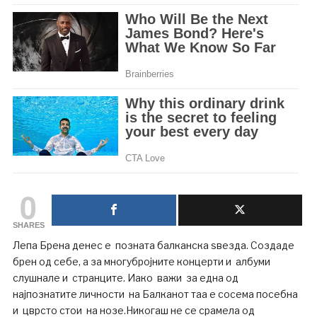
0
SHARES
Лепа Брена денес е позната балканска ѕвезда. Создаде
брен од себе, а за многубројните концерти и албуми
слушнале и странците. Иако важи за една од
најпознатите личности на Балканот таа е сосема посебна
и цврсто стои на нозе.Никогаш не се срамела од