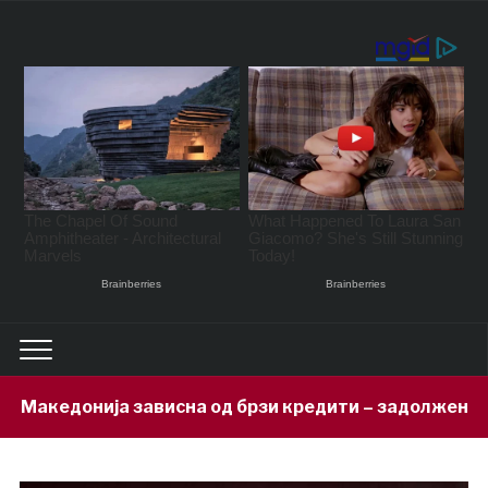
сна од брзи кредити – задолжени 333 милиони евра за