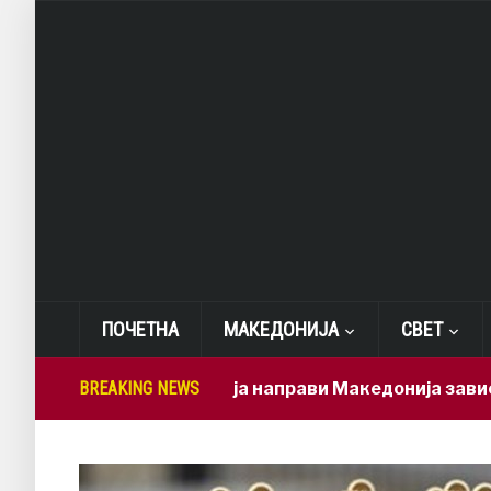
ПОЧЕТНА
МАКЕДОНИЈА
СВЕТ
Мицкоски ја направи Македонија зависна од брз
BREAKING NEWS