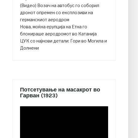
(Видео) Возач на автобус го соборил
дронот опремен со експлозиви на
германскиот аеродром
Нова, моќна ерупција на Етна го
блокираше аеродромот во Катанија
ЦУК со најнови детали: Гори во Могила и
Долнени
Потсетување на масакрот во
Гарван (1923)
Video
Player