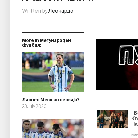
Written by
Леонардо
More in Меѓународен
фудбал:
Лионел Меси во пензија?
23.July.2026