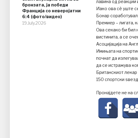
лавина од реакции 
бронзата, ја победи
Иако ова сѐ уште с
Франција со неверојатни
Бонар соработувал 
6:4 (фото/видео)
Премиер – лигата, к
19.July.2026
Ова секако би бил 
вистинита, а се оч
Асоцијација на Англ
Имињата на спортис
почнат да излегува
да се истражува ко
Британскиот лекар 
150 спортски ѕвезд
Пронајдете не на с