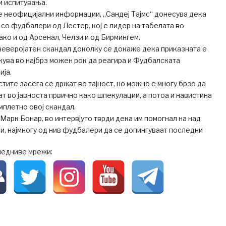
и испитувања.
е неофицијални информации, „Сандеј Тајмс“ донесува дека
со фудбалери од Лестер, кој е лидер на табелата во
ако и од Арсенал, Челзи и од Бирмингем.
неверојатен скандал доколку се докаже дека приказната е
екува во најбрз можен рок да реагира и Фудбалската
ија.
тите засега се држат во тајност, но можно е многу брзо да
ат во јавноста првично како шпекулации, а потоа и навистина
мплетно овој скандал.
Марк Бонар, во интервјуто тврди дека им помогнал на над
и, најмногу од нив фудбалери да се допингуваат последни
ледниве мрежи: