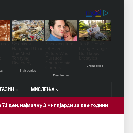
ГАЗИН
МИСЛЕЊА
ајмалку 3 милијарди за две години
Н
15 hours ago