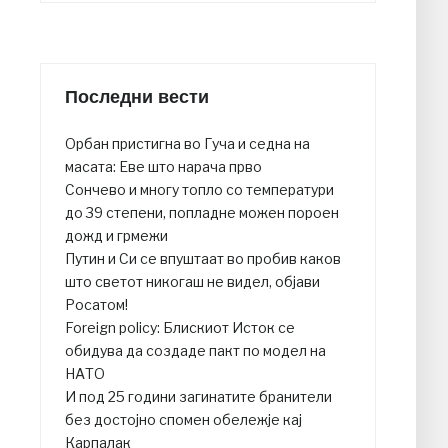
Последни вести
Орбан пристигна во Гуча и седна на
масата: Еве што нарача прво
Сончево и многу топло со температури
до 39 степени, попладне можен пороен
дожд и грмежи
Путин и Си се впуштаат во пробив каков
што светот никогаш не видел, објави
Росатом!
Foreign policy: Блискиот Исток се
обидува да создаде пакт по модел на
НАТО
И под 25 години загинатите бранители
без достојно спомен обележје кај
Карпалак