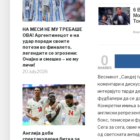
НА МЕСИ НЕ МУ ТРЕБАШЕ
ОВА! Аргентинецот е на
удар поради своите
потези во финалето,
0
легендите се згрозени:
Очајно и смешно – не му
личи!
SHARES
20.July.2026
Весникот „Сандеј т
коментари и дискус
интервјуто тврди де
фудбалери да се д
Конкретни имиња за
англиски репрезент
бокс, тенисери и ф
Сега за сега, овие
Англија доби
од светската антид
спектакуларна битка за