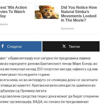
Сподели
Твитни
ајмс“ објави интервју кое сигурно ќе предизвика лавина
ии во наредните денови.Британскиот лекар Марк Бонар, во
ка им помогнал на над 150 спортски ѕвезди, најмногу од нив
опингуваат последните години.
сега нема, но во интервјуто се спомнува дека се засегнати
ативци во криктет, британски велосипедисти, шампион во
удбалери од Премиер лигата.
 недозволени средства тешко дека можат да бидат откриени
опинг организација, ВАДА, но секако ќе предизвикаат