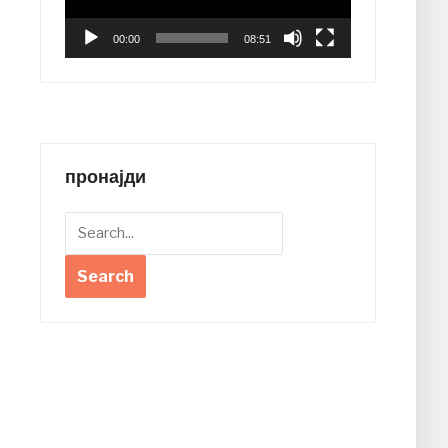
00:00
08:51
пронајди